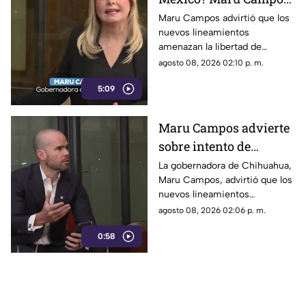
rechaza regulaciones
Maru Campos advirtió que los
nuevos lineamientos
que amenazan la
amenazan la libertad de
libertad de expresión y
expresión al permitir al poder
agosto 08, 2026 02:10 p. m.
sancionan a la prensa
sancionar a la prensa y definir
5:09
qué es información u opinión.
Maru Campos advierte
sobre intento de
censura del Gobierno
La gobernadora de Chihuahua,
Maru Campos, advirtió que los
Federal bajo la nueva
nuevos lineamientos
ley que controla a los
impulsados por el Gobierno
agosto 08, 2026 02:06 p. m.
medios
Federal podrían derivar en
0:58
actos de censura e influir en la
libertad de expresión.