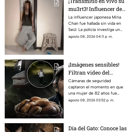
¡Transmitió en vivo su
mu3rt3! Influencer de
k-pop Mina Chan
La influencer japonesa Mina
Chan fue hallada sin vida en
estaba en su
Seúl. La policía investiga un
departamento de Seúl
posible suicidio tras una alerta
agosto 08, 2026 04:11 p. m.
emitida durante una
transmisión en vivo.
¡Imágenes sensibles!
Filtran video del
asesinato de abuelita
Cámaras de seguridad
captaron el momento en que
vendedora de cemitas
una mujer de 82 años fue
en Puebla: le robaron
asesinada al regresar de
agosto 08, 2026 03:52 p. m.
unos pesos
vender cemitas en Chachapa,
Puebla, tras sufrir un asalto.
Día del Gato: Conoce las