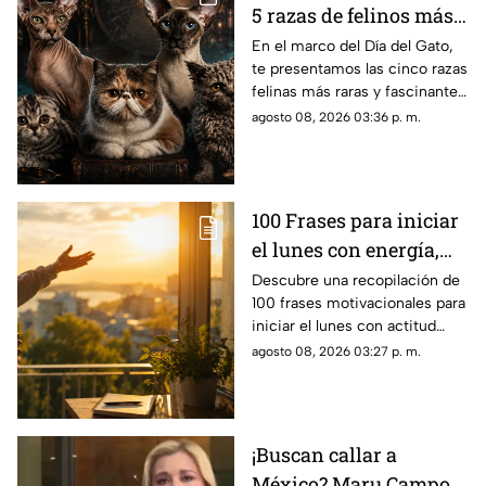
5 razas de felinos más
raras del mundo
En el marco del Día del Gato,
te presentamos las cinco razas
felinas más raras y fascinantes
del planeta por sus singulares
agosto 08, 2026 03:36 p. m.
características físicas.
100 Frases para iniciar
el lunes con energía,
motivación y éxito
Descubre una recopilación de
100 frases motivacionales para
iniciar el lunes con actitud
positiva, superar la rutina y
agosto 08, 2026 03:27 p. m.
enfocar tus metas semanales
con éxito.
¡Buscan callar a
México? Maru Campos