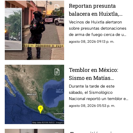
Reportan presunta
balacera en Huixtla,
Chiapas: Vecinos
Vecinos de Huixtla alertaron
sobre presuntas detonaciones
alertan por
de arma de fuego cerca de una
detonaciones de fuego
bodega de café. Circulan
agosto 08, 2026 09:13 p. m.
imágenes en redes sociales;
autoridades no han
confirmado.
Temblor en México:
Sismo en Matías
Romero, Oaxaca, hoy 8
Durante la tarde de este
sábado, el Sismológico
de agosto de 2026
Nacional reportó un temblor en
México hoy, con epicentro en
agosto 08, 2026 05:53 p. m.
Matías Romero, Oaxaca.