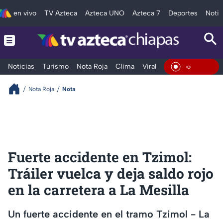
en vivo
TV Azteca
Azteca UNO
Azteca 7
Deportes
Notic
Noticias
Turismo
Nota Roja
Clima
Viral y Tendencia
Taba
En Vivo
Nota Roja
Nota
Fuerte accidente en Tzimol:
Tráiler vuelca y deja saldo rojo
en la carretera a La Mesilla
Un fuerte accidente en el tramo Tzimol - La