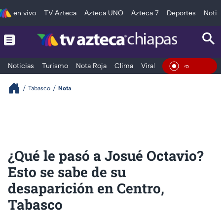
en vivo
TV Azteca
Azteca UNO
Azteca 7
Deportes
Notic
Noticias
Turismo
Nota Roja
Clima
Viral y Tendencia
Taba
En Viv
Tabasco
Nota
¿Qué le pasó a Josué Octavio?
Esto se sabe de su
desaparición en Centro,
Tabasco