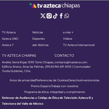
TV Azteca
Noticias
a más +
Azteca UNO
Deportes
Videos
Azteca 7
adn Noticias
TV Azteca Internacional
TV AZTECA CHIAPAS
CONTACTO
Andrés Serra Rojas 1090 Torre Chiapas,
contacto@tvazteca.com
Edificio Anexo, Amp las Palmas, 29040
961 691 4010 | Conmutador
Tuxtla Gutiérrez, Chis.
Aviso de privacidad
Preferencias de Cookies
Derechos
Inversionistas
Promo Espacio
Trabaja con nosotros
Programa de ética, integridad y cumplimiento
Defensor de Audiencias y Código de Ética de Televisión Azteca III y
Televisora del Valle de México