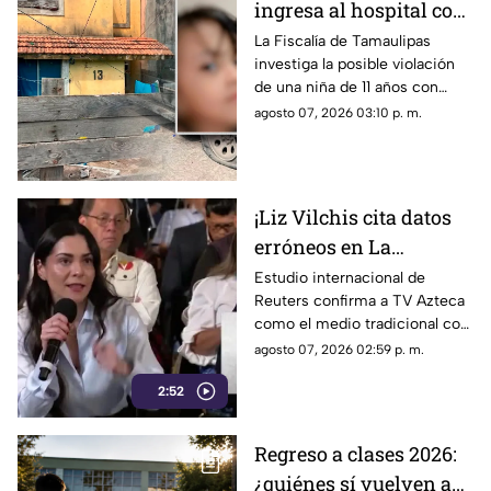
ingresa al hospital con
más de 5 meses de
La Fiscalía de Tamaulipas
investiga la posible violación
embarazo: autoridades
de una niña de 11 años con
investigan familiares
cinco meses de embarazo en
agosto 07, 2026 03:10 p. m.
Matamoros, todo apunta al
entorno familiar.
¡Liz Vilchis cita datos
erróneos en La
Mañanera: Estudio de
Estudio internacional de
Reuters confirma a TV Azteca
Reuters confirma
como el medio tradicional con
liderazgo de TV Azteca
mayor alcance y credibilidad
agosto 07, 2026 02:59 p. m.
en alcance y
en México, tras
credibilidad
2:52
inconsistencias en La
Mañanera.
Regreso a clases 2026:
¿quiénes sí vuelven a