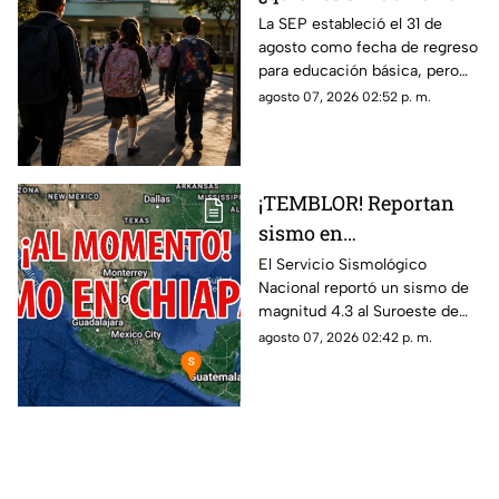
las aulas el 31 de
La SEP estableció el 31 de
agosto como fecha de regreso
agosto?
para educación básica, pero
algunos estudiantes tendrán
agosto 07, 2026 02:52 p. m.
calendarios diferentes.
¡TEMBLOR! Reportan
sismo en
MAPASTEPEC, Chiapas,
El Servicio Sismológico
Nacional reportó un sismo de
hoy 7 de agosto del
magnitud 4.3 al Suroeste de
2026
MAPASTEPEC, Chiapas. Aquí
agosto 07, 2026 02:42 p. m.
te contamos todos los detalles.