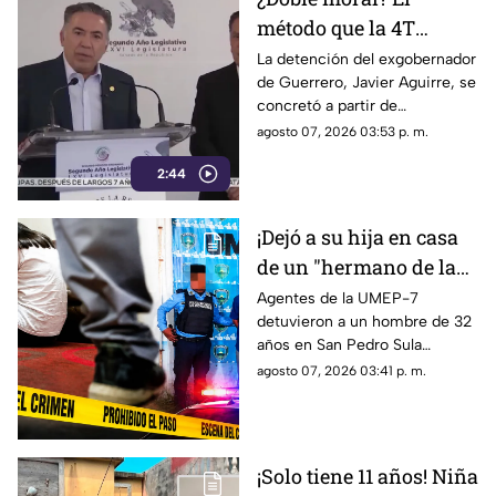
método que la 4T
desacredita para Rocha
La detención del exgobernador
de Guerrero, Javier Aguirre, se
Moya y Enrique
concretó a partir de
Inzunza fue el que
declaraciones de testigos
agosto 07, 2026 03:53 p. m.
metió a la cárcel a
protegidos, figura legal
Javier Aguirre
2:44
cuestionada por la 4T.
¡Dejó a su hija en casa
de un "hermano de la
iglesia" para jugar con
Agentes de la UMEP-7
detuvieron a un hombre de 32
otros niños y la niña
años en San Pedro Sula
terminó 4bus4d4
acusado de agredir
agosto 07, 2026 03:41 p. m.
sexualmente a una niña de 9
años. El sospechoso fue
remitido al Ministerio Público.
¡Solo tiene 11 años! Niña