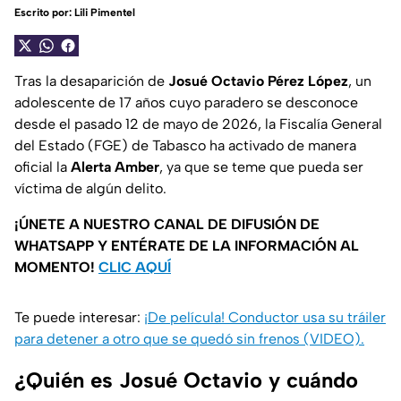
Escrito por:
Lili Pimentel
Tras la desaparición de
Josué Octavio Pérez López
, un
adolescente de 17 años cuyo paradero se desconoce
desde el pasado 12 de mayo de 2026, la Fiscalía General
del Estado (FGE) de Tabasco ha activado de manera
oficial la
Alerta Amber
, ya que se teme que pueda ser
víctima de algún delito.
¡ÚNETE A NUESTRO CANAL DE DIFUSIÓN DE
WHATSAPP Y ENTÉRATE DE LA INFORMACIÓN AL
MOMENTO!
CLIC AQUÍ
Te puede interesar:
¡De película! Conductor usa su tráiler
para detener a otro que se quedó sin frenos (VIDEO).
¿Quién es Josué Octavio y cuándo