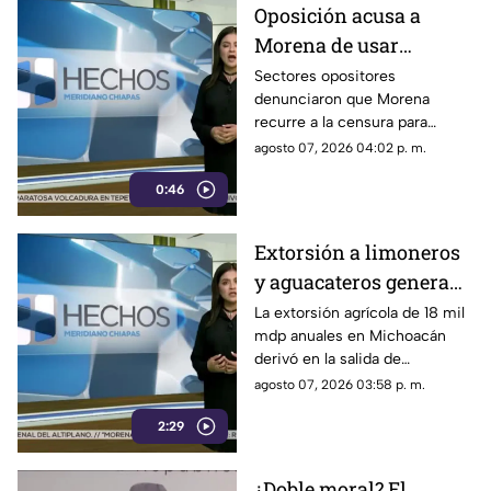
Oposición acusa a
Morena de usar
censura para ocultar
Sectores opositores
denunciaron que Morena
seńalamientos de
recurre a la censura para
narcopolítica
imponer su versión oficial y
agosto 07, 2026 04:02 p. m.
desestimar señalamientos que
0:46
vinculan a la 4T con la
narcopolítica.
Extorsión a limoneros
y aguacateros genera
pérdidas de 18 mil mdp
La extorsión agrícola de 18 mil
mdp anuales en Michoacán
en Michoacán
derivó en la salida de
inspectores de EE. UU.,
agosto 07, 2026 03:58 p. m.
frenando la exportación de
2:29
aguacate y provocando
severas pérdidas.
¿Doble moral? El