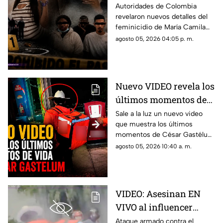
as3s1nat0 de una
Autoridades de Colombia
revelaron nuevos detalles del
embarazada y como le
feminicidio de María Camila
sacaron a su bebé: Caso
Potosí y explicaron el presunto
agosto 05, 2026 04:05 p. m.
María Camila
motivo del crimen que
conmocionó al país.
Nuevo VIDEO revela los
últimos momentos de
vida de César Gastélum
Sale a la luz un nuevo video
que muestra los últimos
antes de su asesinato:
momentos de César Gastélum
'Esos chavalos me dan
antes de ser asesinado en
agosto 05, 2026 10:40 a. m.
miedo'
Culiacán. El influencer advirtió
sobre sus agresores.
VIDEO: Asesinan EN
VIVO al influencer
César Gastélum; esto se
Ataque armado contra el