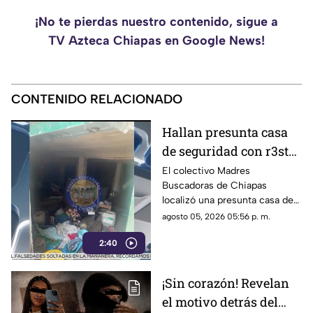
¡No te pierdas nuestro contenido, sigue a
TV Azteca Chiapas en Google News!
CONTENIDO RELACIONADO
Hallan presunta casa
de seguridad con r3st0s
humanos en Chiapa de
El colectivo Madres
Buscadoras de Chiapas
Corzo
localizó una presunta casa de
seguridad en Nicolás Bravo,
agosto 05, 2026 05:56 p. m.
Chiapa de Corzo, donde
2:40
hallaron ropa, casquillos y
restos humanos.
¡Sin corazón! Revelan
el motivo detrás del