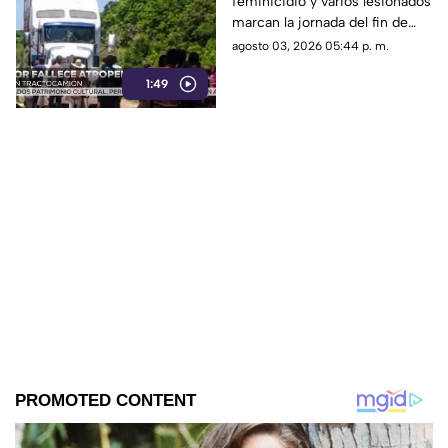
feminicidio y varios lesionados
de víctimas en varios
marcan la jornada del fin de
municipios
semana en municipios de
agosto 03, 2026 05:44 p. m.
Chiapas. Conoce los detalles
1:49
de cada caso.