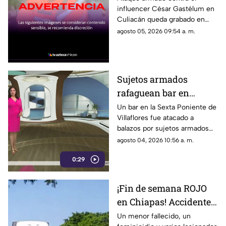
influencer César Gastélum en
sabe del ataque
Culiacán queda grabado en
video durante transmisión en
agosto 05, 2026 09:54 a. m.
vivo. Conoce todos los detalles
del caso.
Sujetos armados
rafaguean bar en
Villaflores, Chiapas;
Un bar en la Sexta Poniente de
Villaflores fue atacado a
esto ocurrió
balazos por sujetos armados
durante la madrugada del
agosto 04, 2026 10:56 a. m.
domingo. No hubo personas
0:29
heridas tras la agresión.
¡Fin de semana ROJO
en Chiapas! Accidentes
y violencia dejan saldo
Un menor fallecido, un