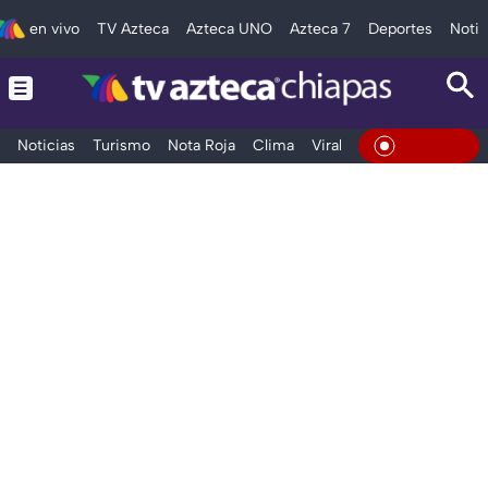
en vivo
TV Azteca
Azteca UNO
Azteca 7
Deportes
Notic
Noticias
Turismo
Nota Roja
Clima
Viral y Tendencia
Taba
En Vivo