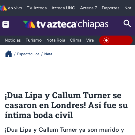
en vivo
TV Azteca
Azteca UNO
Azteca 7
Deportes
Notic
Noticias
Turismo
Nota Roja
Clima
Viral y Tendencia
Taba
En Vivo
Espectáculos
Nota
¡Dua Lipa y Callum Turner se
casaron en Londres! Así fue su
íntima boda civil
¡Dua Lipa y Callum Turner ya son marido y