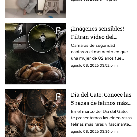
emitida durante una
transmisión en vivo.
¡Imágenes sensibles!
Filtran video del
asesinato de abuelita
Cámaras de seguridad
captaron el momento en que
vendedora de cemitas
una mujer de 82 años fue
en Puebla: le robaron
asesinada al regresar de
agosto 08, 2026 03:52 p. m.
unos pesos
vender cemitas en Chachapa,
Puebla, tras sufrir un asalto.
Día del Gato: Conoce las
5 razas de felinos más
raras del mundo
En el marco del Día del Gato,
te presentamos las cinco razas
felinas más raras y fascinantes
del planeta por sus singulares
agosto 08, 2026 03:36 p. m.