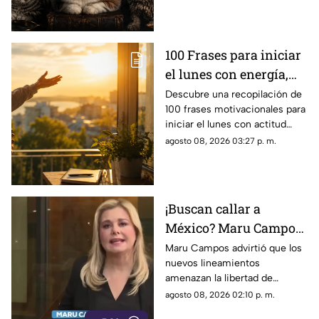
características físicas.
100 Frases para iniciar
el lunes con energía,
motivación y éxito
Descubre una recopilación de
100 frases motivacionales para
iniciar el lunes con actitud
positiva, superar la rutina y
agosto 08, 2026 03:27 p. m.
enfocar tus metas semanales
con éxito.
¡Buscan callar a
México? Maru Campos
rechaza regulaciones
Maru Campos advirtió que los
nuevos lineamientos
que amenazan la
amenazan la libertad de
libertad de expresión y
expresión al permitir al poder
agosto 08, 2026 02:10 p. m.
sancionan a la prensa
sancionar a la prensa y definir