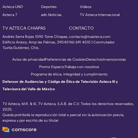
Azteca UNO
Deportes
Videos
Azteca 7
adn Noticias
TV Azteca Internacional
TV AZTECA CHIAPAS
CONTACTO
Andrés Serra Rojas 1090 Torre Chiapas,
contacto@tvazteca.com
Edificio Anexo, Amp las Palmas, 29040
961 691 4010 | Conmutador
Tuxtla Gutiérrez, Chis.
Aviso de privacidad
Preferencias de Cookies
Derechos
Inversionistas
Promo Espacio
Trabaja con nosotros
Programa de ética, integridad y cumplimiento
Defensor de Audiencias y Código de Ética de Televisión Azteca III y
Televisora del Valle de México
TV Azteca, M.R. & ©, TV Azteca, S.A.B. de C.V. Todos los derechos reservados,
2025.
Queda prohibida la reproducción total o parcial sin la autorización previa,
expresa y por escrito de su titular.