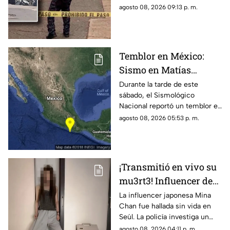
detonaciones de fuego
bodega de café. Circulan
agosto 08, 2026 09:13 p. m.
imágenes en redes sociales;
autoridades no han
confirmado.
Temblor en México:
Sismo en Matías
Romero, Oaxaca, hoy 8
Durante la tarde de este
sábado, el Sismológico
de agosto de 2026
Nacional reportó un temblor en
México hoy, con epicentro en
agosto 08, 2026 05:53 p. m.
Matías Romero, Oaxaca.
¡Transmitió en vivo su
mu3rt3! Influencer de
k-pop Mina Chan
La influencer japonesa Mina
Chan fue hallada sin vida en
estaba en su
Seúl. La policía investiga un
departamento de Seúl
posible suicidio tras una alerta
agosto 08, 2026 04:11 p. m.