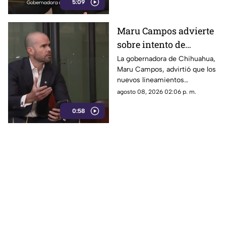
5:09
qué es información u opinión.
Maru Campos advierte
sobre intento de
censura del Gobierno
La gobernadora de Chihuahua,
Maru Campos, advirtió que los
Federal bajo la nueva
nuevos lineamientos
ley que controla a los
impulsados por el Gobierno
agosto 08, 2026 02:06 p. m.
medios
Federal podrían derivar en
0:58
actos de censura e influir en la
libertad de expresión.