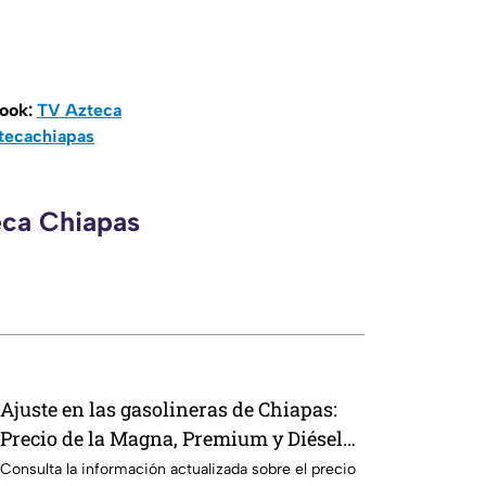
book:
TV Azteca
tecachiapas
eca Chiapas
Ajuste en las gasolineras de Chiapas:
Precio de la Magna, Premium y Diésel
este jueves 6 de agosto
Consulta la información actualizada sobre el precio