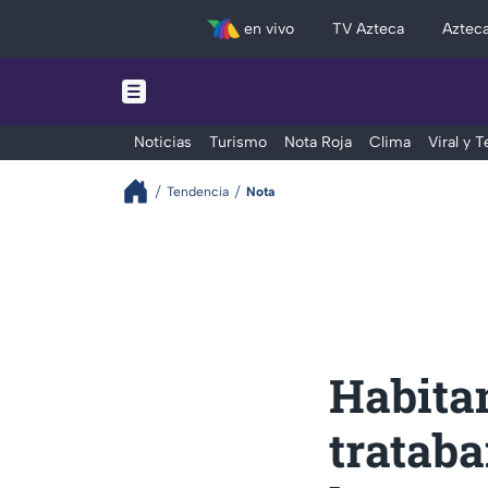
en vivo
TV Azteca
Aztec
Noticias
Turismo
Nota Roja
Clima
Viral y 
Tendencia
Nota
Habita
trataba