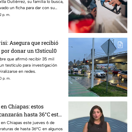
tla Gutiérrez, su familia lo busca,
ivado un ficha para dar con su
2 p. m.
isi: Asegura que recibió
 por donar un t3stícul0
re que afirmó recibir 35 mil
un testículo para investigación
viralizarse en redes.
0 p. m.
 en Chiapas: estos
canzarán hasta 36°C este
á en Chiapas este jueves 6 de
raturas de hasta 36°C en algunos