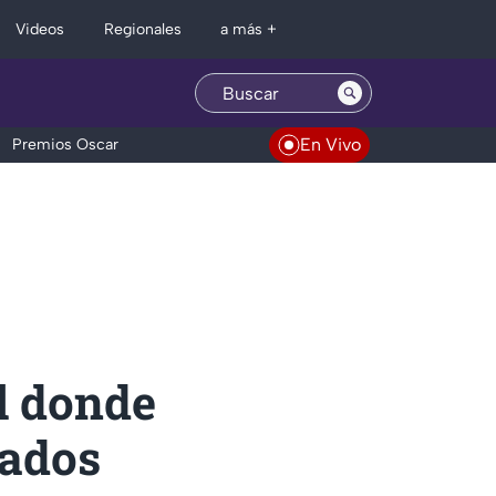
Regionales
Videos
a más +
En Vivo
Premios Oscar
l donde
tados