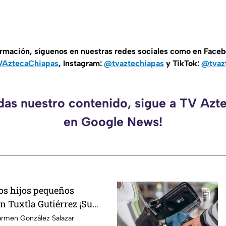
ormación, síguenos en nuestras redes sociales como en Face
AztecaChiapas
, Instagram:
@tvaztechiapas
y TikTok:
@tvaz
rdas nuestro contenido, sigue a TV Azt
en Google News!
os hijos pequeños
n Tuxtla Gutiérrez ¡Su
ó una ficha de busqueda!
armen González Salazar