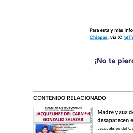
Para esta y más inf
Chiapas
, vía X:
@TV
¡No te pie
CONTENIDO RELACIONADO
Madre y sus d
desaparecen e
esposo levant
Jacquelinee del C