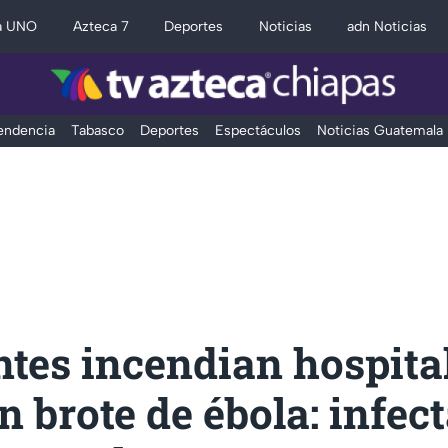
a UNO
Azteca 7
Deportes
Noticias
adn Noticias
Tendencia
Tabasco
Deportes
Espectáculos
Noticias Guatemala
ntes incendian hospita
n brote de ébola: infec