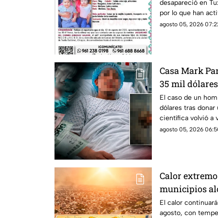
desapareció en Tux
por lo que han act
paradero.
agosto 05, 2026 07:2
Casa Mark Par
35 mil dólares
El caso de un homb
dólares tras donar 
científica volvió a 
agosto 05, 2026 06:5
Calor extremo
municipios al
jueves
El calor continuar
agosto, con tempe