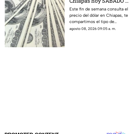
Chiapas hoy SÁBADO 8
de agosto de 2026: Tipo
Este fin de semana consulta el
precio del dólar en Chiapas, te
de cambio para
compartimos el tipo de
COMPRA y VENTA
cambio promedio, así como
agosto 08, 2026 09:05 a. m.
los costos de compra y venta
en bancos y casas de cambio.