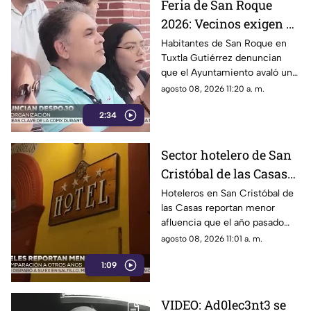
Feria de San Roque
2026: Vecinos exigen al
Ayuntamiento de
Habitantes de San Roque en
Tuxtla Gutiérrez denuncian
Tuxtla respetar
que el Ayuntamiento avaló un
patronato tradicional
comité externo para organizar
agosto 08, 2026 11:20 a. m.
la tradicional feria, relegando al
2:34
patronato del barrio.
Sector hotelero de San
Cristóbal de las Casas
reporta caída en
Hoteleros en San Cristóbal de
las Casas reportan menor
afluencia turística
afluencia que el año pasado
debido a factores económicos,
agosto 08, 2026 11:01 a. m.
lluvias y una intensa
1:09
competencia en el sector.
VIDEO: Ad0lec3nt3 se