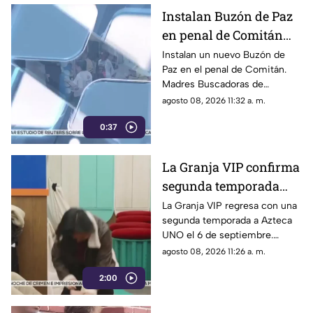
Instalan Buzón de Paz
en penal de Comitán
para buscar a personas
Instalan un nuevo Buzón de
Paz en el penal de Comitán.
desaparecidas
Madres Buscadoras de
Chiapas buscan obtener datos
agosto 08, 2026 11:32 a. m.
anónimos de personas
0:37
privadas de la libertad sobre
desaparecidos.
La Granja VIP confirma
segunda temporada
con contenido
La Granja VIP regresa con una
segunda temporada a Azteca
exclusivo y sorpresas
UNO el 6 de septiembre.
Mallezaa repetirá como host
agosto 08, 2026 11:26 a. m.
digital con contenido exclusivo
2:00
y cobertura 24/7.