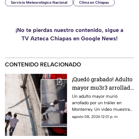
Servicio Meteorológico Nacional
Clima en Chiapas
¡No te pierdas nuestro contenido, sigue a
TV Azteca Chiapas en Google News!
CONTENIDO RELACIONADO
¡Quedó grabado! Adulto
mayor mu3r3 arrollado
por un tráiler tras ser
Un adulto mayor murió
arrollado por un tráiler en
empujado en
Monterrey. Un video muestra
Monterrey
que momentos antes un joven
agosto 08, 2026 12:01 p. m.
lo habría empujado y ahora
investigan el caso.