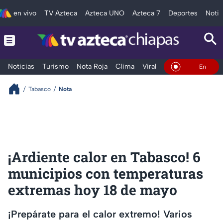
en vivo
TV Azteca
Azteca UNO
Azteca 7
Deportes
Notic
Noticias
Turismo
Nota Roja
Clima
Viral y Tendencia
Taba
En Vivo
Tabasco
Nota
¡Ardiente calor en Tabasco! 6
municipios con temperaturas
extremas hoy 18 de mayo
¡Prepárate para el calor extremo! Varios