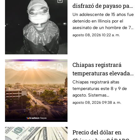
disfrazó de payaso para
cometer un asesinato
Un adolescente de 15 años fue
detenido en Illinois por el
pero olvidó que había
asesinato de un hombre de 78
cámaras
años. Un video lo muestra con
agosto 08, 2026 10:22 a. m.
un disfraz de payaso.
Chiapas registrará
temperaturas elevadas
este fin de semana:
Chiapas registrará altas
temperaturas este 8 y 9 de
calor extremo este 8 y 9
agosto. Sistemas
de agosto
anticiclónicos y la canícula
agosto 08, 2026 09:38 a. m.
mantienen un ambiente muy
caluroso en varias regiones del
estado.
Precio del dólar en