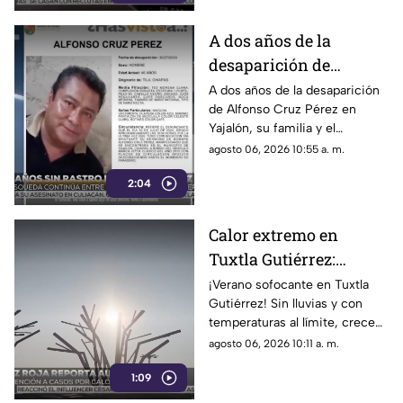
A dos años de la
desaparición de
Alfonso Cruz Pérez,
A dos años de la desaparición
de Alfonso Cruz Pérez en
convocan a nueva
Yajalón, su familia y el
jornada de búsqueda en
colectivo Buscadoras de los
agosto 06, 2026 10:55 a. m.
Yajalón
Altos de Chiapas convocan a
2:04
una nueva jornada de
búsqueda.
Calor extremo en
Tuxtla Gutiérrez:
Aumentan las
¡Verano sofocante en Tuxtla
Gutiérrez! Sin lluvias y con
emergencias por
temperaturas al límite, crecen
deshidratación severa
los padecimientos por calor,
agosto 06, 2026 10:11 a. m.
hasta 20 casos de
1:09
deshidratación por altas
temperaturas.