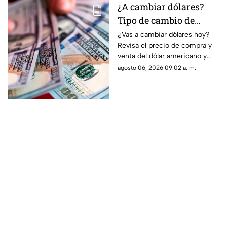
¿A cambiar dólares?
Tipo de cambio de
dólar a pesos
¿Vas a cambiar dólares hoy?
Revisa el precio de compra y
mexicanos hoy 6 de
venta del dólar americano y
agosto
aprovecha el mejor tipo de
agosto 06, 2026 09:02 a. m.
cambio en pesos mexicanos
este jueves 6 de agosto.