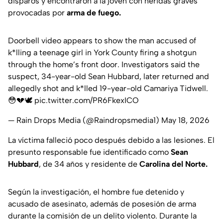
disparos y encontraron a la joven con heridas graves
provocadas por
arma de fuego.
Doorbell video appears to show the man accused of
k*lling a teenage girl in York County firing a shotgun
through the home’s front door. Investigators said the
suspect, 34-year-old Sean Hubbard, later returned and
allegedly shot and k*lled 19-year-old Camariya Tidwell.
😳💔🕊️
pic.twitter.com/PR6FkexICO
— Rain Drops Media (@Raindropsmedia1)
May 18, 2026
La víctima falleció poco después debido a las lesiones. El
presunto responsable fue identificado como
Sean
Hubbard
, de 34 años y residente de
Carolina del Norte.
Según la investigación, el hombre fue detenido y
acusado de asesinato, además de posesión de arma
durante la comisión de un delito violento. Durante la