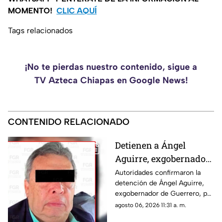
MOMENTO!
CLIC AQUÍ
Tags relacionados
¡No te pierdas nuestro contenido, sigue a
TV Azteca Chiapas en Google News!
CONTENIDO RELACIONADO
Detienen a Ángel
Aguirre, exgobernador
de Guerrero, por ocultar
Autoridades confirmaron la
detención de Ángel Aguirre,
evidencia del caso
exgobernador de Guerrero, por
Ayotzinapa
presuntamente ocultar
agosto 06, 2026 11:31 a. m.
evidencias sobre el paradero