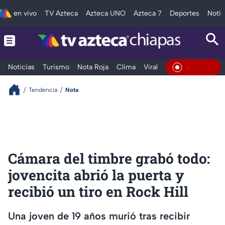
en vivo
TV Azteca
Azteca UNO
Azteca 7
Deportes
Notic
Noticias
Turismo
Nota Roja
Clima
Viral y Tendencia
Taba
En Vivo
Tendencia
Nota
Cámara del timbre grabó todo:
jovencita abrió la puerta y
recibió un tiro en Rock Hill
Una joven de 19 años murió tras recibir