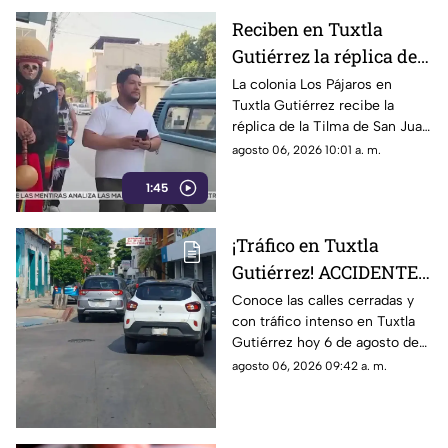
Reciben en Tuxtla
Gutiérrez la réplica de
la Tilma de San Juan
La colonia Los Pájaros en
Tuxtla Gutiérrez recibe la
Diego rumbo a los 500
réplica de la Tilma de San Juan
años de las apariciones
Diego. Un símbolo de fe y
agosto 06, 2026 10:01 a. m.
guadalupanas
unión rumbo al quinto
1:45
centenario guadalupano.
¡Tráfico en Tuxtla
Gutiérrez! ACCIDENTES
dejan calles cerradas
Conoce las calles cerradas y
con tráfico intenso en Tuxtla
hoy 6 de agosto
Gutiérrez hoy 6 de agosto de
2026. Accidentes y otros
agosto 06, 2026 09:42 a. m.
factores que incrementan la
congestión vial.