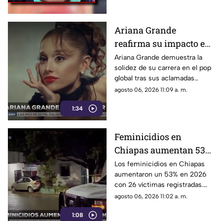
de los 43 normalistas de
Ayotzinapa.
Ariana Grande
reafirma su impacto en
el pop global pese a las
Ariana Grande demuestra la
solidez de su carrera en el pop
críticas y su
global tras sus aclamadas
alejamiento de los
nominaciones por Wicked y
agosto 06, 2026 11:09 a. m.
escenarios
pese a las constantes críticas
1:34
en redes sociales.
Feminicidios en
Chiapas aumentan 53%
en 2026; estos son los
Los feminicidios en Chiapas
aumentaron un 53% en 2026
municipios con la
con 26 víctimas registradas.
mayoría de casos
Tapachula lidera la lista
agosto 06, 2026 11:02 a. m.
municipal con cinco casos
1:08
reportados por la FGE.