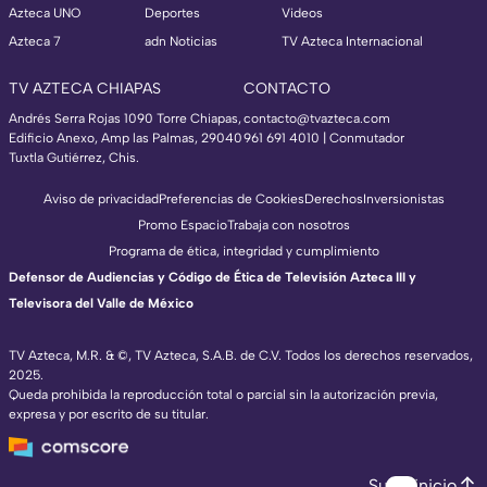
Azteca UNO
Deportes
Videos
Azteca 7
adn Noticias
TV Azteca Internacional
TV AZTECA CHIAPAS
CONTACTO
Andrés Serra Rojas 1090 Torre Chiapas,
contacto@tvazteca.com
Edificio Anexo, Amp las Palmas, 29040
961 691 4010 | Conmutador
Tuxtla Gutiérrez, Chis.
Aviso de privacidad
Preferencias de Cookies
Derechos
Inversionistas
Promo Espacio
Trabaja con nosotros
Programa de ética, integridad y cumplimiento
Defensor de Audiencias y Código de Ética de Televisión Azteca III y
Televisora del Valle de México
TV Azteca, M.R. & ©, TV Azteca, S.A.B. de C.V. Todos los derechos reservados,
2025.
Queda prohibida la reproducción total o parcial sin la autorización previa,
expresa y por escrito de su titular.
Subir inicio