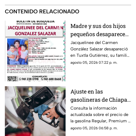
CONTENIDO RELACIONADO
Madre y sus dos hijos
pequeños desaparecen
en Tuxtla Gutiérrez ¡Su
Jacquelinee del Carmen
González Salazar desapareció
esposo levantó una
en Tuxtla Gutiérrez, su familia
ficha de busqueda!
lo busca, por lo que han
agosto 05, 2026 07:22 p. m.
activado un ficha para dar con
su paradero.
Ajuste en las
gasolineras de Chiapas:
Precio de la Magna,
Consulta la información
actualizada sobre el precio de
Premium y Diésel este
la gasolina Regular, Premium y
jueves 6 de agosto
Diésel en las estaciones de
agosto 05, 2026 06:58 p. m.
servicio de Chiapas para este