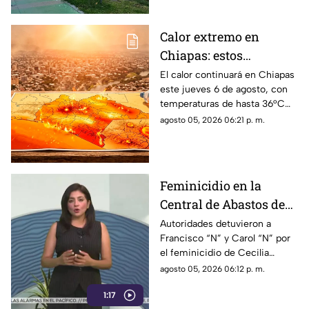
Calor extremo en
Chiapas: estos
municipios alcanzarán
El calor continuará en Chiapas
este jueves 6 de agosto, con
hasta 36°C este jueves
temperaturas de hasta 36°C
en algunos municipios y
agosto 05, 2026 06:21 p. m.
ambiente muy caluroso.
Feminicidio en la
Central de Abastos de
Comitán: capturan a
Autoridades detuvieron a
Francisco “N” y Carol “N” por
dos implicados, una
el feminicidio de Cecilia
detención ocurrió en
Viviana en Comitán. La Fiscalía
agosto 05, 2026 06:12 p. m.
Jalisco
investiga el ataque como
1:17
disputas entre locatarios.