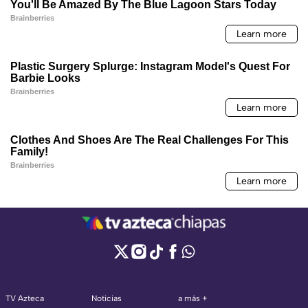
TV Azteca
Noticias
a más +