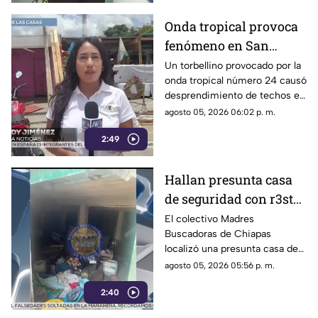
Onda tropical provoca
fenómeno en San
Cristóbal: torbellino
Un torbellino provocado por la
onda tropical número 24 causó
desprende techos de
desprendimiento de techos en
locales y derriba
un mercado y la caída de
agosto 05, 2026 06:02 p. m.
árboles
árboles sobre vehículos en San
2:49
Cristóbal de Las Casas.
Hallan presunta casa
de seguridad con r3st0s
humanos en Chiapa de
El colectivo Madres
Buscadoras de Chiapas
Corzo
localizó una presunta casa de
seguridad en Nicolás Bravo,
agosto 05, 2026 05:56 p. m.
Chiapa de Corzo, donde
2:40
hallaron ropa, casquillos y
restos humanos.