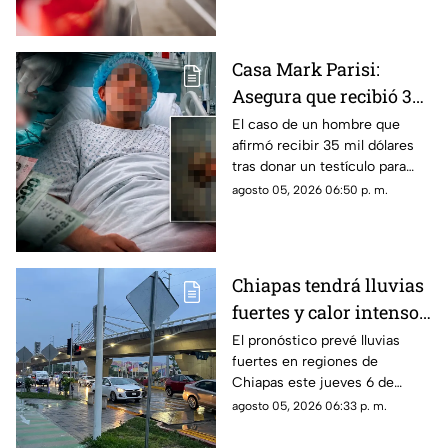
jueves.
Casa Mark Parisi:
Asegura que recibió 35
mil dólares por donar
El caso de un hombre que
afirmó recibir 35 mil dólares
un t3stícul0
tras donar un testículo para
investigación científica volvió
agosto 05, 2026 06:50 p. m.
a viralizarse en redes.
Chiapas tendrá lluvias
fuertes y calor intenso
este jueves 6 de agosto
El pronóstico prevé lluvias
fuertes en regiones de
Chiapas este jueves 6 de
agosto, mientras el ambiente
agosto 05, 2026 06:33 p. m.
continuará caluroso en gran
parte del estado.