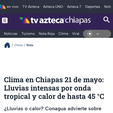
en vivo
TV Azteca
Azteca UNO
Azteca 7
Deportes
Notic
Noticias
Turismo
Nota Roja
Clima
Viral y Tendencia
Taba
En Vi
Clima
Nota
Clima en Chiapas 21 de mayo:
Lluvias intensas por onda
tropical y calor de hasta 45 °C
¿Lluvias o calor? Conagua advierte sobre