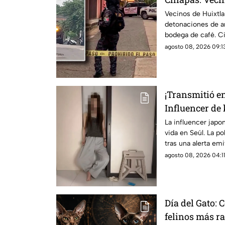
detonaciones 
Vecinos de Huixtla
detonaciones de a
bodega de café. C
sociales; autorida
agosto 08, 2026 09:13
¡Transmitió e
Influencer de
en su departa
La influencer japo
vida en Seúl. La po
tras una alerta em
vivo.
agosto 08, 2026 04:11
Día del Gato: 
felinos más r