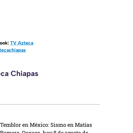
book:
TV Azteca
tecachiapas
eca Chiapas
Temblor en México: Sismo en Matías
Romero, Oaxaca, hoy 8 de agosto de