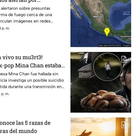
de fuego
 alertaron sobre presuntas
rma de fuego cerca de una
irculan imágenes en redes
des no han confirmado.
 p. m.
n vivo su mu3rt3!
 k-pop Mina Chan estaba
mento de Seúl
nesa Mina Chan fue hallada sin
licía investiga un posible suicidio
itida durante una transmisión en
 p. m.
Conoce las 5 razas de
aras del mundo