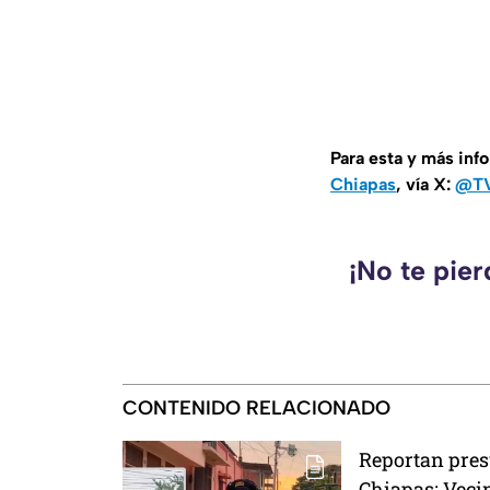
Para esta y más inf
Chiapas
, vía X:
@TV
¡No te pie
CONTENIDO RELACIONADO
Reportan pres
Chiapas: Veci