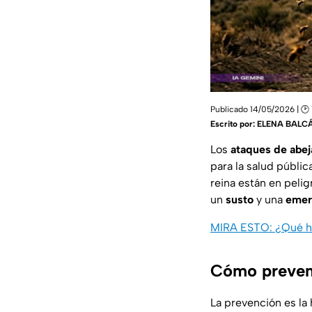
Publicado 14/05/2026 | 🕑 
Escrito por:
ELENA BALC
Los
ataques de abej
para la salud públi
reina están en peli
un
susto
y una
emer
MIRA ESTO: ¿Qué ha
Cómo preveni
La prevención es la