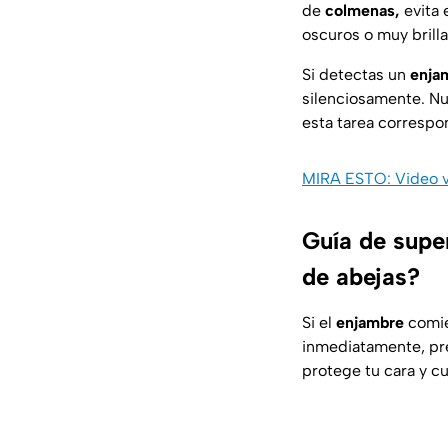
de
colmenas,
evita 
oscuros o muy brilla
Si detectas un
enja
silenciosamente. N
esta tarea correspo
MIRA ESTO: Video vi
Guía de supe
de abejas?
Si el
enjambre
comien
inmediatamente, pre
protege tu cara y cu