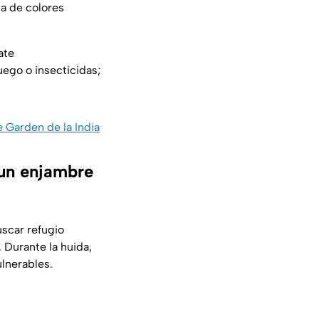
a de colores
ate
ego o insecticidas;
e Garden de la India
 un enjambre
uscar refugio
 Durante la huida,
ulnerables.