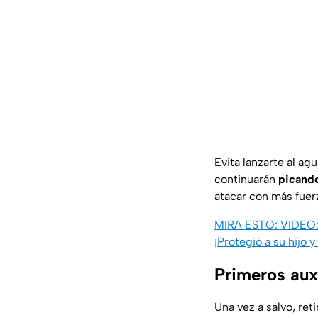
Evita lanzarte al ag
continuarán
picand
atacar con más fuer
MIRA ESTO: VIDEO: A
¡Protegió a su hijo y
Primeros aux
Una vez a salvo, reti