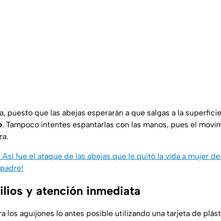
ua, puesto que las abejas esperarán a que salgas a la superficie
o
. Tampoco intentes espantarlas con las manos, pues el movimi
za.
sí fue el ataque de las abejas que le quitó la vida a mujer d
 padre!
ilios y atención inmediata
ra los aguijones lo antes posible utilizando una tarjeta de plást