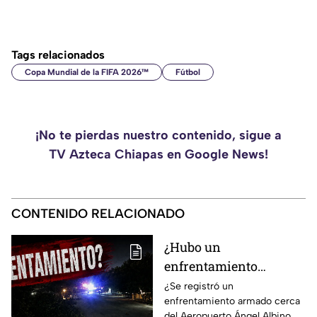
Tags relacionados
Copa Mundial de la FIFA 2026™
Fútbol
¡No te pierdas nuestro contenido, sigue a
TV Azteca Chiapas en Google News!
CONTENIDO RELACIONADO
¿Hubo un
enfrentamiento
armado en el
¿Se registró un
enfrentamiento armado cerca
aeropuerto Ángel
del Aeropuerto Ángel Albino