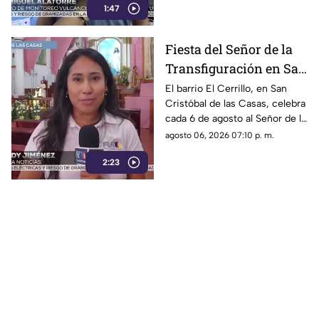
1:47
volcanes Tacaná o El Chichón.
Fiesta del Señor de la
Transfiguración en San
Cristóbal de las Casas:
El barrio El Cerrillo, en San
Cristóbal de las Casas, celebra
Tradición y fe en El
cada 6 de agosto al Señor de la
Cerrillo
Transfiguración con misas,
agosto 06, 2026 07:10 p. m.
oraciones y muestras de
2:23
devoción.