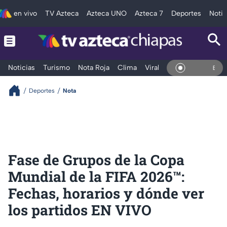
en vivo
TV Azteca
Azteca UNO
Azteca 7
Deportes
Notic
Noticias
Turismo
Nota Roja
Clima
Viral y Tendencia
Taba
En Vivo
Deportes
Nota
Fase de Grupos de la Copa
Mundial de la FIFA 2026™:
Fechas, horarios y dónde ver
los partidos EN VIVO