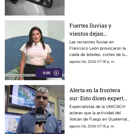
servicio de Chiapas para este
cierre de semana.
Fuertes lluvias y
vientos dejan
viviendas dañadas en
Las recientes lluvias en
Francisco León provocaron la
Francisco León,
caída de árboles, cortes de luz
Chiapas
y daños en casas de la
agosto 06, 2026 07:18 p. m.
comunidad El Naranjo.
0:55
Protección Civil ya auxilia.
Alerta en la frontera
sur: Esto dicen expertos
sobre el Volcán de
Especialistas de la UNICACH
aclaran que la actividad del
Fuego y la ceniza en
Volcán de Fuego en Guatemala
Chiapas
no representa peligro para
agosto 06, 2026 07:15 p. m.
Chiapas ni reactiva a los