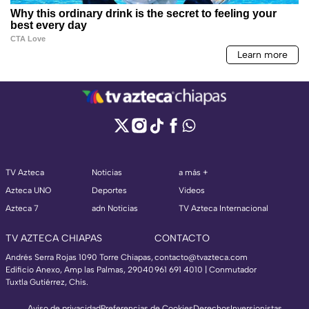
TV Azteca
Noticias
a más +
Azteca UNO
Deportes
Videos
Azteca 7
adn Noticias
TV Azteca Internacional
TV AZTECA CHIAPAS
CONTACTO
Andrés Serra Rojas 1090 Torre Chiapas,
contacto@tvazteca.com
Edificio Anexo, Amp las Palmas, 29040
961 691 4010 | Conmutador
Tuxtla Gutiérrez, Chis.
Aviso de privacidad
Preferencias de Cookies
Derechos
Inversionistas