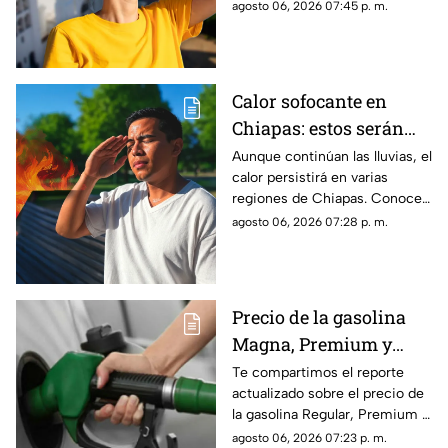
las regiones con probabilidad
agosto 06, 2026 07:45 p. m.
de lluvias y las zonas donde
predominará el ambiente
caluroso.
Calor sofocante en
Chiapas: estos serán
los municipios con las
Aunque continúan las lluvias, el
calor persistirá en varias
temperaturas más altas
regiones de Chiapas. Conoce
este viernes 7 de agosto
cuáles serán los municipios
agosto 06, 2026 07:28 p. m.
con las temperaturas más
altas.
Precio de la gasolina
Magna, Premium y
Diésel en Chiapas:
Te compartimos el reporte
actualizado sobre el precio de
costo por municipio
la gasolina Regular, Premium y
este viernes 7 de agosto
Diésel en las estaciones de
agosto 06, 2026 07:23 p. m.