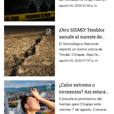
Albino Corzo? Esto
Corzo? Autoridades
agosto 06, 2026 10:36 p. m.
dijeron las autoridades
confirmaron lo que en realidad
está ocurriendo.
¡Otro SISMO! Temblor
sacude al sureste de
México HOY: epicentro
El Sismológico Nacional
reportó un sismo cerca de
y magnitud
Tonalá, Chiapas. Aquí te
contamos todos los detalles
agosto 06, 2026 07:57 p. m.
del movimiento telúrico de
hoy 6 de agosto de 2026.
¿Calor extremo o
tormentas? Así estará
el clima este viernes 7
Consulta el pronóstico del
tiempo para Chiapas este
de agosto en Chiapas
viernes 7 de agosto. Conoce