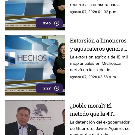
recurre a la censura para
narcopolítica
imponer su versión oficial y
agosto 07, 2026 04:02 p. m.
desestimar señalamientos que
0:46
vinculan a la 4T con la
narcopolítica.
Extorsión a limoneros
y aguacateros genera
pérdidas de 18 mil mdp
La extorsión agrícola de 18 mil
mdp anuales en Michoacán
en Michoacán
derivó en la salida de
inspectores de EE. UU.,
agosto 07, 2026 03:58 p. m.
frenando la exportación de
2:29
aguacate y provocando
severas pérdidas.
¿Doble moral? El
método que la 4T
desacredita para Rocha
La detención del exgobernador
de Guerrero, Javier Aguirre, se
Moya y Enrique
concretó a partir de