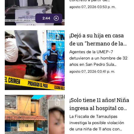
Inzunza fue el que
declaraciones de testigos
agosto 07, 2026 03:53 p. m.
metió a la cárcel a
protegidos, figura legal
Javier Aguirre
2:44
cuestionada por la 4T.
¡Dejó a su hija en casa
de un "hermano de la
iglesia" para jugar con
Agentes de la UMEP-7
detuvieron a un hombre de 32
otros niños y la niña
años en San Pedro Sula
terminó 4bus4d4
acusado de agredir
agosto 07, 2026 03:41 p. m.
sexualmente a una niña de 9
años. El sospechoso fue
remitido al Ministerio Público.
¡Solo tiene 11 años! Niña
ingresa al hospital con
más de 5 meses de
La Fiscalía de Tamaulipas
investiga la posible violación
embarazo: autoridades
de una niña de 11 años con
investigan familiares