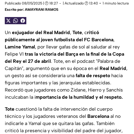
Publicado 08/05/2025 | 🕑 18:27
| Actualizado 🕑 13:40
1 minuto lectura
Escrito por:
AMAYRANI RAMOS
Un
exjugador del Real Madrid
,
Tote
, c
riticó
públicamente al joven futbolista del FC Barcelona
,
Lamine Yamal
, por llevar gafas de sol al saludar al rey
Felipe VI
tras la victoria del Barça en la final de la Copa
del Rey el 27 de abril
. Tote, en el podcast "
Palabra de
Capitán
", argumentó que en su época en el
Real Madrid
,
un gesto así se consideraría una
falta de respeto
hacia
figuras importantes y las jerarquías establecidas.
Recordó que jugadores como Zidane, Hierro y Sanchís
inculcaban la i
mportancia de la humildad y el respeto.
Tote
cuestionó la falta de intervención del cuerpo
técnico y los jugadores veteranos del
Barcelona
al no
indicarle a
Yamal que se quitara las gafas
. También
criticó la presencia y visibilidad del padre del jugador,