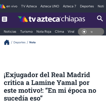
en vivo
TV Azteca
Azteca UNO
Azteca 7
Deportes
Notic
Noticias
Turismo
Nota Roja
Clima
Viral y Tendencia
Taba
En Vi
Deportes
Nota
¡Exjugador del Real Madrid
critica a Lamine Yamal por
este motivo!: “En mi época no
sucedía eso”