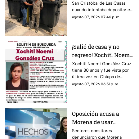
San Cristóbal de Las Casas
contenedor de basura
cuando intentaba depositar en
en SCLC
un contenedor un costal que
agosto 07, 2026 07:46 p. m.
contenía un becerro muerto.
¡Salió de casa y no
regresó! Xochitl Noemi
desapareció en Chiapa
Xochitl Noemi González Cruz
tiene 30 años y fue vista por
de Corzo
última vez en Chiapa de
Corzo, Chiapas.
agosto 07, 2026 06:51 p. m.
Oposición acusa a
Morena de usar
censura para ocultar
Sectores opositores
denunciaron que Morena
seńalamientos de