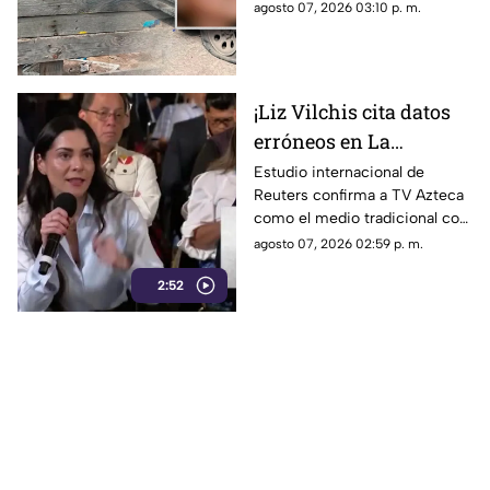
cinco meses de embarazo en
agosto 07, 2026 03:10 p. m.
Matamoros, todo apunta al
entorno familiar.
¡Liz Vilchis cita datos
erróneos en La
Mañanera: Estudio de
Estudio internacional de
Reuters confirma a TV Azteca
Reuters confirma
como el medio tradicional con
liderazgo de TV Azteca
mayor alcance y credibilidad
agosto 07, 2026 02:59 p. m.
en alcance y
en México, tras
credibilidad
2:52
inconsistencias en La
Mañanera.