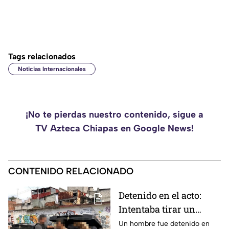
Tags relacionados
Noticias Internacionales
¡No te pierdas nuestro contenido, sigue a
TV Azteca Chiapas en Google News!
CONTENIDO RELACIONADO
Detenido en el acto:
Intentaba tirar un
becerro muerto en un
Un hombre fue detenido en