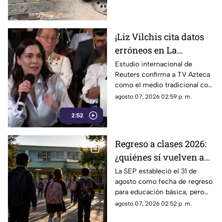
entorno familiar.
¡Liz Vilchis cita datos
erróneos en La
Mañanera: Estudio de
Estudio internacional de
Reuters confirma a TV Azteca
Reuters confirma
como el medio tradicional con
liderazgo de TV Azteca
mayor alcance y credibilidad
agosto 07, 2026 02:59 p. m.
en alcance y
en México, tras
credibilidad
2:52
inconsistencias en La
Mañanera.
Regreso a clases 2026:
¿quiénes sí vuelven a
las aulas el 31 de
La SEP estableció el 31 de
agosto como fecha de regreso
agosto?
para educación básica, pero
algunos estudiantes tendrán
agosto 07, 2026 02:52 p. m.
calendarios diferentes.