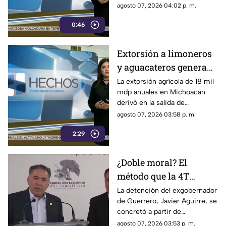
imponer su versión oficial y
agosto 07, 2026 04:02 p. m.
desestimar señalamientos que
0:46
vinculan a la 4T con la
narcopolítica.
Extorsión a limoneros
y aguacateros genera
pérdidas de 18 mil mdp
La extorsión agrícola de 18 mil
mdp anuales en Michoacán
en Michoacán
derivó en la salida de
inspectores de EE. UU.,
agosto 07, 2026 03:58 p. m.
frenando la exportación de
2:29
aguacate y provocando
severas pérdidas.
¿Doble moral? El
método que la 4T
desacredita para Rocha
La detención del exgobernador
de Guerrero, Javier Aguirre, se
Moya y Enrique
concretó a partir de
Inzunza fue el que
declaraciones de testigos
agosto 07, 2026 03:53 p. m.