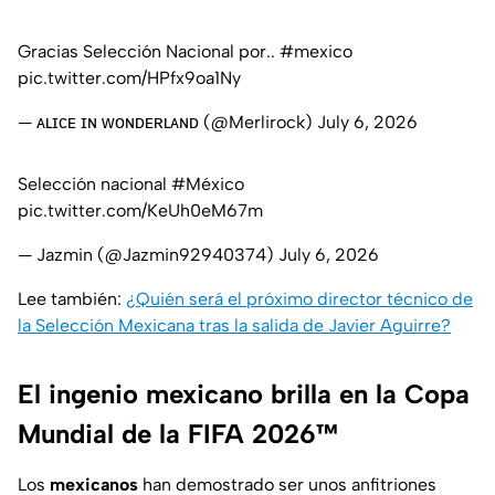
Gracias Selección Nacional por..
#mexico
pic.twitter.com/HPfx9oa1Ny
— ᴀʟɪᴄᴇ ɪɴ ᴡᴏɴᴅᴇʀʟᴀɴᴅ (@Merlirock)
July 6, 2026
Selección nacional
#México
pic.twitter.com/KeUh0eM67m
— Jazmin (@Jazmin92940374)
July 6, 2026
Lee también:
¿Quién será el próximo director técnico de
la Selección Mexicana tras la salida de Javier Aguirre?
El ingenio mexicano brilla en la Copa
Mundial de la FIFA 2026™
Los
mexicanos
han demostrado ser unos anfitriones