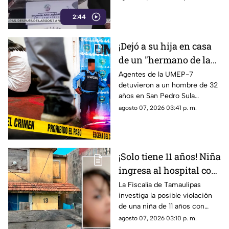
metió a la cárcel a
protegidos, figura legal
Javier Aguirre
2:44
cuestionada por la 4T.
¡Dejó a su hija en casa
de un "hermano de la
iglesia" para jugar con
Agentes de la UMEP-7
detuvieron a un hombre de 32
otros niños y la niña
años en San Pedro Sula
terminó 4bus4d4
acusado de agredir
agosto 07, 2026 03:41 p. m.
sexualmente a una niña de 9
años. El sospechoso fue
remitido al Ministerio Público.
¡Solo tiene 11 años! Niña
ingresa al hospital con
más de 5 meses de
La Fiscalía de Tamaulipas
investiga la posible violación
embarazo: autoridades
de una niña de 11 años con
investigan familiares
cinco meses de embarazo en
agosto 07, 2026 03:10 p. m.
Matamoros, todo apunta al