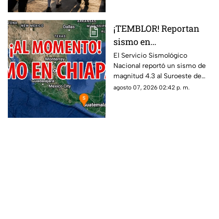
¡TEMBLOR! Reportan
sismo en
MAPASTEPEC, Chiapas,
El Servicio Sismológico
Nacional reportó un sismo de
hoy 7 de agosto del
magnitud 4.3 al Suroeste de
2026
MAPASTEPEC, Chiapas. Aquí
agosto 07, 2026 02:42 p. m.
te contamos todos los detalles.