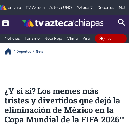
en vivo
TV Azteca
Azteca UNO
Azteca 7
Deportes
Notic
Noticias
Turismo
Nota Roja
Clima
Viral y Tendencia
Taba
En Viv
Deportes
Nota
¿Y si sí? Los memes más
tristes y divertidos que dejó la
eliminación de México en la
Copa Mundial de la FIFA 2026™