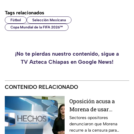
Tags relacionados
Fútbol
Selección Mexicana
Copa Mundial de la FIFA 2026™
¡No te pierdas nuestro contenido, sigue a
TV Azteca Chiapas en Google News!
CONTENIDO RELACIONADO
Oposición acusa a
Morena de usar
censura para ocultar
Sectores opositores
denunciaron que Morena
seńalamientos de
recurre a la censura para
narcopolítica