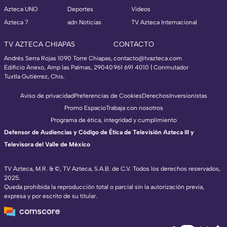
Azteca UNO
Deportes
Videos
Azteca 7
adn Noticias
TV Azteca Internacional
TV AZTECA CHIAPAS
CONTACTO
Andrés Serra Rojas 1090 Torre Chiapas,
contacto@tvazteca.com
Edificio Anexo, Amp las Palmas, 29040
961 691 4010 | Conmutador
Tuxtla Gutiérrez, Chis.
Aviso de privacidad
Preferencias de Cookies
Derechos
Inversionistas
Promo Espacio
Trabaja con nosotros
Programa de ética, integridad y cumplimiento
Defensor de Audiencias y Código de Ética de Televisión Azteca III y
Televisora del Valle de México
TV Azteca, M.R. & ©, TV Azteca, S.A.B. de C.V. Todos los derechos reservados,
2025.
Queda prohibida la reproducción total o parcial sin la autorización previa,
expresa y por escrito de su titular.