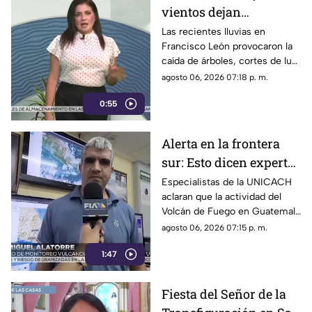
vientos dejan
viviendas dañadas en
Las recientes lluvias en
Francisco León provocaron la
Francisco León,
caída de árboles, cortes de luz
Chiapas
y daños en casas de la
agosto 06, 2026 07:18 p. m.
comunidad El Naranjo.
0:55
Protección Civil ya auxilia.
Alerta en la frontera
sur: Esto dicen expertos
sobre el Volcán de
Especialistas de la UNICACH
aclaran que la actividad del
Fuego y la ceniza en
Volcán de Fuego en Guatemala
Chiapas
no representa peligro para
agosto 06, 2026 07:15 p. m.
Chiapas ni reactiva a los
1:47
volcanes Tacaná o El Chichón.
Fiesta del Señor de la