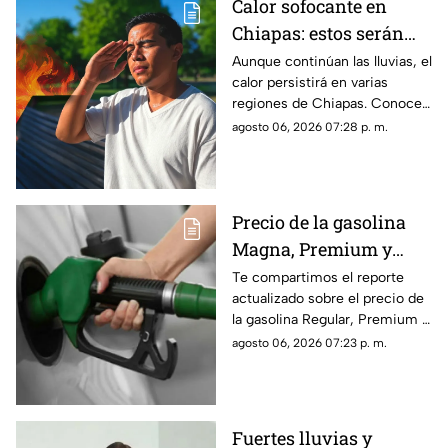
Calor sofocante en
Chiapas: estos serán
los municipios con las
Aunque continúan las lluvias, el
calor persistirá en varias
temperaturas más altas
regiones de Chiapas. Conoce
este viernes 7 de agosto
cuáles serán los municipios
agosto 06, 2026 07:28 p. m.
con las temperaturas más
altas.
Precio de la gasolina
Magna, Premium y
Diésel en Chiapas:
Te compartimos el reporte
actualizado sobre el precio de
costo por municipio
la gasolina Regular, Premium y
este viernes 7 de agosto
Diésel en las estaciones de
agosto 06, 2026 07:23 p. m.
servicio de Chiapas para este
cierre de semana.
Fuertes lluvias y