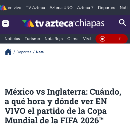
en vivo
TV Azteca
Azteca UNO
Azteca 7
Deportes
Notic
Noticias
Turismo
Nota Roja
Clima
Viral y Tendencia
Taba
En Vivo
Deportes
Nota
México vs Inglaterra: Cuándo,
a qué hora y dónde ver EN
VIVO el partido de la Copa
Mundial de la FIFA 2026™