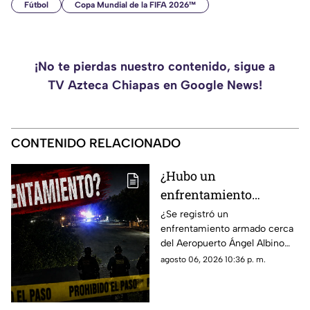
Fútbol
Copa Mundial de la FIFA 2026™
¡No te pierdas nuestro contenido, sigue a
TV Azteca Chiapas en Google News!
CONTENIDO RELACIONADO
¿Hubo un
enfrentamiento
armado en el
¿Se registró un
enfrentamiento armado cerca
aeropuerto Ángel
del Aeropuerto Ángel Albino
Albino Corzo? Esto
Corzo? Autoridades
agosto 06, 2026 10:36 p. m.
dijeron las autoridades
confirmaron lo que en realidad
está ocurriendo.