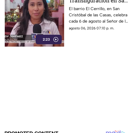
Transfiguración en San
Cristóbal de las Casas:
El barrio El Cerrillo, en San
Cristóbal de las Casas, celebra
Tradición y fe en El
cada 6 de agosto al Señor de la
Cerrillo
Transfiguración con misas,
agosto 06, 2026 07:10 p. m.
oraciones y muestras de
2:23
devoción.