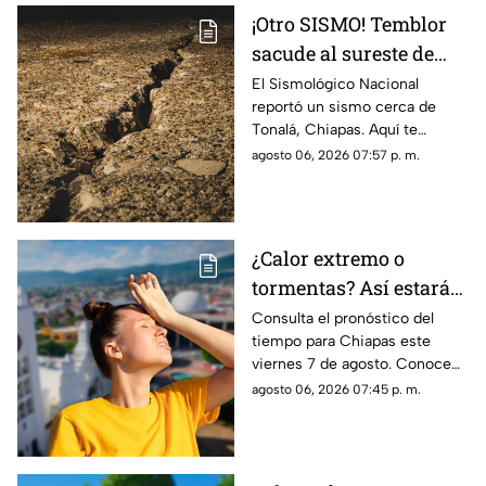
¡Otro SISMO! Temblor
sacude al sureste de
México HOY: epicentro
El Sismológico Nacional
reportó un sismo cerca de
y magnitud
Tonalá, Chiapas. Aquí te
contamos todos los detalles
agosto 06, 2026 07:57 p. m.
del movimiento telúrico de
hoy 6 de agosto de 2026.
¿Calor extremo o
tormentas? Así estará
el clima este viernes 7
Consulta el pronóstico del
tiempo para Chiapas este
de agosto en Chiapas
viernes 7 de agosto. Conoce
las regiones con probabilidad
agosto 06, 2026 07:45 p. m.
de lluvias y las zonas donde
predominará el ambiente
caluroso.