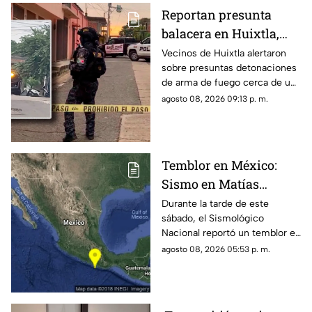
Reportan presunta
balacera en Huixtla,
Chiapas: Vecinos
Vecinos de Huixtla alertaron
sobre presuntas detonaciones
alertan por
de arma de fuego cerca de una
detonaciones de fuego
bodega de café. Circulan
agosto 08, 2026 09:13 p. m.
imágenes en redes sociales;
autoridades no han
confirmado.
Temblor en México:
Sismo en Matías
Romero, Oaxaca, hoy 8
Durante la tarde de este
sábado, el Sismológico
de agosto de 2026
Nacional reportó un temblor en
México hoy, con epicentro en
agosto 08, 2026 05:53 p. m.
Matías Romero, Oaxaca.