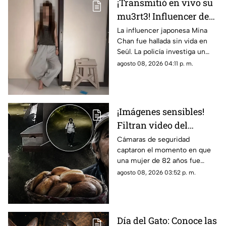
¡Transmitió en vivo su
mu3rt3! Influencer de
k-pop Mina Chan
La influencer japonesa Mina
Chan fue hallada sin vida en
estaba en su
Seúl. La policía investiga un
departamento de Seúl
posible suicidio tras una alerta
agosto 08, 2026 04:11 p. m.
emitida durante una
transmisión en vivo.
¡Imágenes sensibles!
Filtran video del
asesinato de abuelita
Cámaras de seguridad
captaron el momento en que
vendedora de cemitas
una mujer de 82 años fue
en Puebla: le robaron
asesinada al regresar de
agosto 08, 2026 03:52 p. m.
unos pesos
vender cemitas en Chachapa,
Puebla, tras sufrir un asalto.
Día del Gato: Conoce las