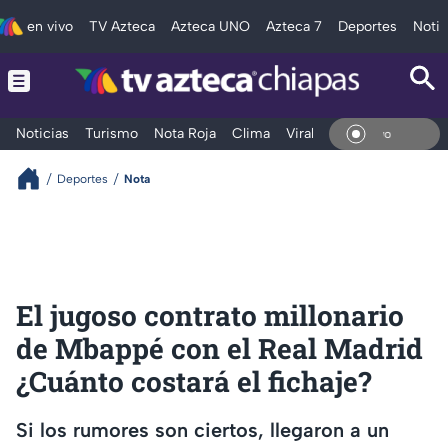
en vivo
TV Azteca
Azteca UNO
Azteca 7
Deportes
Notic
Noticias
Turismo
Nota Roja
Clima
Viral y Tendencia
Taba
En Vi
Deportes
Nota
El jugoso contrato millonario
de Mbappé con el Real Madrid
¿Cuánto costará el fichaje?
Si los rumores son ciertos, llegaron a un