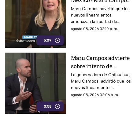
México? Maru Campos
rechaza regulaciones
Maru Campos advirtió que los
nuevos lineamientos
que amenazan la
amenazan la libertad de
libertad de expresión y
expresión al permitir al poder
agosto 08, 2026 02:10 p. m.
sancionan a la prensa
sancionar a la prensa y definir
5:09
qué es información u opinión.
Maru Campos advierte
sobre intento de
censura del Gobierno
La gobernadora de Chihuahua,
Maru Campos, advirtió que los
Federal bajo la nueva
nuevos lineamientos
ley que controla a los
impulsados por el Gobierno
agosto 08, 2026 02:06 p. m.
medios
Federal podrían derivar en
0:58
actos de censura e influir en la
libertad de expresión.