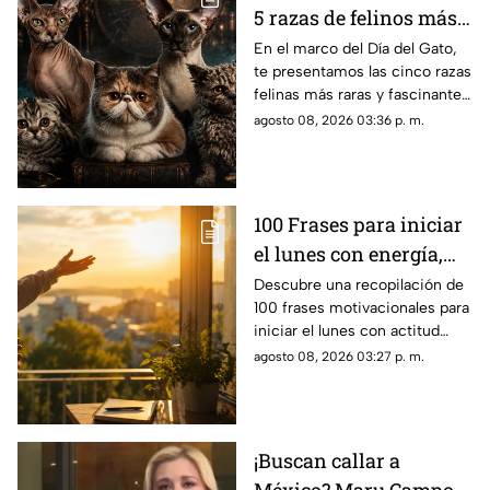
5 razas de felinos más
raras del mundo
En el marco del Día del Gato,
te presentamos las cinco razas
felinas más raras y fascinantes
del planeta por sus singulares
agosto 08, 2026 03:36 p. m.
características físicas.
100 Frases para iniciar
el lunes con energía,
motivación y éxito
Descubre una recopilación de
100 frases motivacionales para
iniciar el lunes con actitud
positiva, superar la rutina y
agosto 08, 2026 03:27 p. m.
enfocar tus metas semanales
con éxito.
¡Buscan callar a