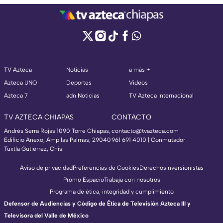
TV Azteca
Noticias
a más +
Azteca UNO
Deportes
Videos
Azteca 7
adn Noticias
TV Azteca Internacional
TV AZTECA CHIAPAS
CONTACTO
Andrés Serra Rojas 1090 Torre Chiapas,
contacto@tvazteca.com
Edificio Anexo, Amp las Palmas, 29040
961 691 4010 | Conmutador
Tuxtla Gutiérrez, Chis.
Aviso de privacidad
Preferencias de Cookies
Derechos
Inversionistas
Promo Espacio
Trabaja con nosotros
Programa de ética, integridad y cumplimiento
Defensor de Audiencias y Código de Ética de Televisión Azteca III y
Televisora del Valle de México