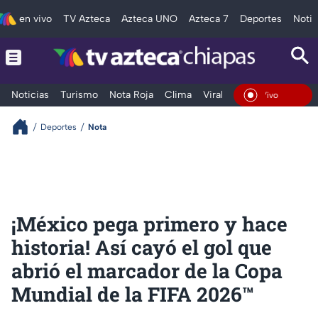
en vivo
TV Azteca
Azteca UNO
Azteca 7
Deportes
Notic
Noticias
Turismo
Nota Roja
Clima
Viral y Tendencia
Taba
En Vivo
Deportes
Nota
¡México pega primero y hace
historia! Así cayó el gol que
abrió el marcador de la Copa
Mundial de la FIFA 2026™