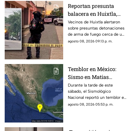
Reportan presunta
balacera en Huixtla,
Chiapas: Vecinos
Vecinos de Huixtla alertaron
sobre presuntas detonaciones
alertan por
de arma de fuego cerca de una
detonaciones de fuego
bodega de café. Circulan
agosto 08, 2026 09:13 p. m.
imágenes en redes sociales;
autoridades no han
confirmado.
Temblor en México:
Sismo en Matías
Romero, Oaxaca, hoy 8
Durante la tarde de este
sábado, el Sismológico
de agosto de 2026
Nacional reportó un temblor en
México hoy, con epicentro en
agosto 08, 2026 05:53 p. m.
Matías Romero, Oaxaca.