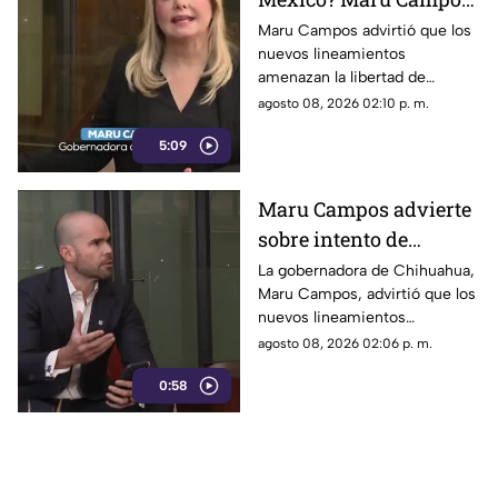
rechaza regulaciones
Maru Campos advirtió que los
nuevos lineamientos
que amenazan la
amenazan la libertad de
libertad de expresión y
expresión al permitir al poder
agosto 08, 2026 02:10 p. m.
sancionan a la prensa
sancionar a la prensa y definir
5:09
qué es información u opinión.
Maru Campos advierte
sobre intento de
censura del Gobierno
La gobernadora de Chihuahua,
Maru Campos, advirtió que los
Federal bajo la nueva
nuevos lineamientos
ley que controla a los
impulsados por el Gobierno
agosto 08, 2026 02:06 p. m.
medios
Federal podrían derivar en
0:58
actos de censura e influir en la
libertad de expresión.