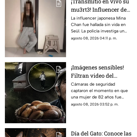
¡Transmitió en vivo su
mu3rt3! Influencer de
k-pop Mina Chan
La influencer japonesa Mina
Chan fue hallada sin vida en
estaba en su
Seúl. La policía investiga un
departamento de Seúl
posible suicidio tras una alerta
agosto 08, 2026 04:11 p. m.
emitida durante una
transmisión en vivo.
¡Imágenes sensibles!
Filtran video del
asesinato de abuelita
Cámaras de seguridad
captaron el momento en que
vendedora de cemitas
una mujer de 82 años fue
en Puebla: le robaron
asesinada al regresar de
agosto 08, 2026 03:52 p. m.
unos pesos
vender cemitas en Chachapa,
Puebla, tras sufrir un asalto.
Día del Gato: Conoce las