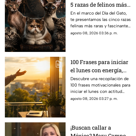
5 razas de felinos más
raras del mundo
En el marco del Día del Gato,
te presentamos las cinco razas
felinas más raras y fascinantes
del planeta por sus singulares
agosto 08, 2026 03:36 p. m.
características físicas.
100 Frases para iniciar
el lunes con energía,
motivación y éxito
Descubre una recopilación de
100 frases motivacionales para
iniciar el lunes con actitud
positiva, superar la rutina y
agosto 08, 2026 03:27 p. m.
enfocar tus metas semanales
con éxito.
¡Buscan callar a
México? Maru Campos