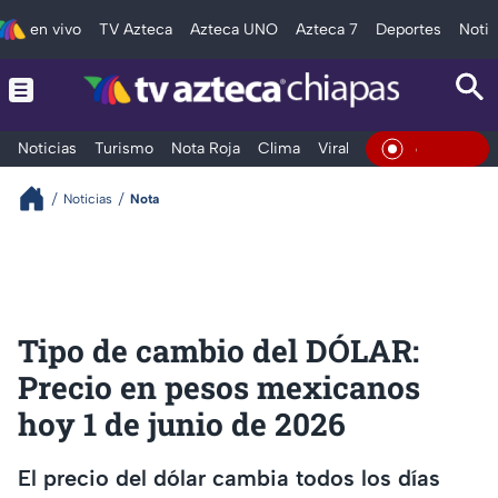
en vivo
TV Azteca
Azteca UNO
Azteca 7
Deportes
Notic
Noticias
Turismo
Nota Roja
Clima
Viral y Tendencia
Taba
En Vivo
Noticias
Nota
Tipo de cambio del DÓLAR:
Precio en pesos mexicanos
hoy 1 de junio de 2026
El precio del dólar cambia todos los días