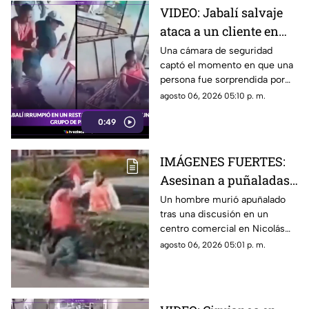
VIDEO: Jabalí salvaje
ataca a un cliente en
una tienda de té en
Una cámara de seguridad
captó el momento en que una
India
persona fue sorprendida por
un animal salvaje dentro de un
agosto 06, 2026 05:10 p. m.
negocio. Mira cómo ocurrió el
0:49
ataque.
IMÁGENES FUERTES:
Asesinan a puñaladas
a un hombre en plena
Un hombre murió apuñalado
tras una discusión en un
vía pública en Edomex
centro comercial en Nicolás
Romero, Edomex. Conoce los
agosto 06, 2026 05:01 p. m.
detalles tras la difusión del
video.