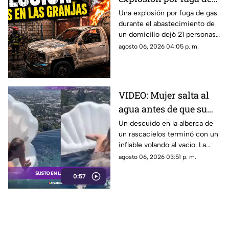
gas en Cuernavaca: 21
Una explosión por fuga de gas
durante el abastecimiento de
heridos
un domicilio dejó 21 personas
heridas y daños en viviendas y
agosto 06, 2026 04:05 p. m.
vehículos en Cuernavaca.
VIDEO: Mujer salta al
agua antes de que su
inflable vuele al vacío
Un descuido en la alberca de
un rascacielos terminó con un
en un rascacielos
inflable volando al vacío. La
rápida reacción de una mujer
agosto 06, 2026 03:51 p. m.
evitó un accidente.
0:57