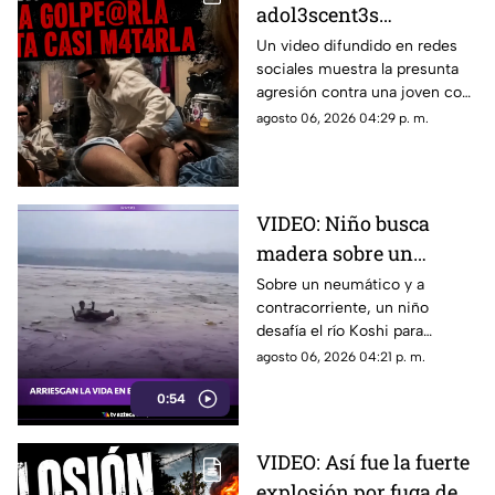
adol3scent3s
emborrachan a
Un video difundido en redes
sociales muestra la presunta
jov3nc1ta y la agr3den
agresión contra una joven con
a golpes: grabaron todo
epilepsia en Estados Unidos. El
agosto 06, 2026 04:29 p. m.
caso ha provocado
indignación.
VIDEO: Niño busca
madera sobre un
neumático en el río
Sobre un neumático y a
contracorriente, un niño
Koshi, en la frontera de
desafía el río Koshi para
India y Nepal
recolectar madera. Una
agosto 06, 2026 04:21 p. m.
arriesgada práctica habitual en
0:54
la frontera de India y Nepal.
VIDEO: Así fue la fuerte
explosión por fuga de