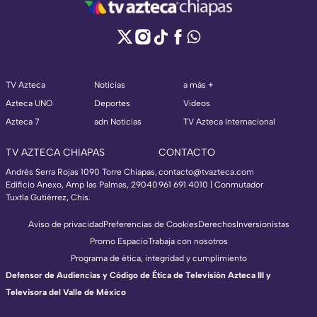
TV Azteca
Noticias
a más +
Azteca UNO
Deportes
Videos
Azteca 7
adn Noticias
TV Azteca Internacional
TV AZTECA CHIAPAS
CONTACTO
Andrés Serra Rojas 1090 Torre Chiapas,
contacto@tvazteca.com
Edificio Anexo, Amp las Palmas, 29040
961 691 4010 | Conmutador
Tuxtla Gutiérrez, Chis.
Aviso de privacidad
Preferencias de Cookies
Derechos
Inversionistas
Promo Espacio
Trabaja con nosotros
Programa de ética, integridad y cumplimiento
Defensor de Audiencias y Código de Ética de Televisión Azteca III y
Televisora del Valle de México