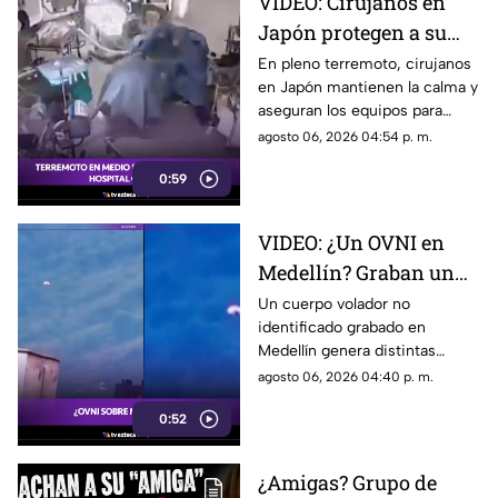
VIDEO: Cirujanos en
Japón protegen a su
paciente durante un
En pleno terremoto, cirujanos
en Japón mantienen la calma y
terremoto en la sala de
aseguran los equipos para
operaciones
proteger a su paciente en la
agosto 06, 2026 04:54 p. m.
mesa de operaciones.
0:59
VIDEO: ¿Un OVNI en
Medellín? Graban un
objeto volador sobre las
Un cuerpo volador no
identificado grabado en
montañas
Medellín genera distintas
opiniones. Usuarios discuten
agosto 06, 2026 04:40 p. m.
si se trata de un dron, un globo
0:52
o un OVNI.
¿Amigas? Grupo de