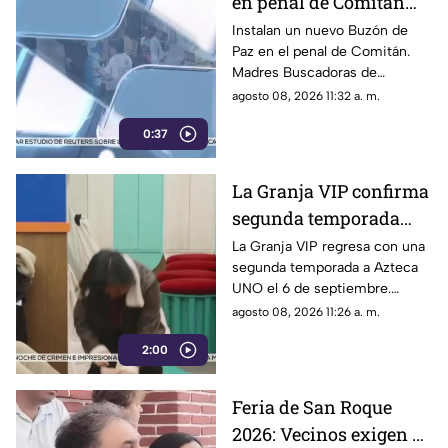
en penal de Comitán
para buscar a personas
Instalan un nuevo Buzón de
Paz en el penal de Comitán.
desaparecidas
Madres Buscadoras de
Chiapas buscan obtener datos
agosto 08, 2026 11:32 a. m.
anónimos de personas
0:37
privadas de la libertad sobre
desaparecidos.
La Granja VIP confirma
segunda temporada
con contenido
La Granja VIP regresa con una
segunda temporada a Azteca
exclusivo y sorpresas
UNO el 6 de septiembre.
Mallezaa repetirá como host
agosto 08, 2026 11:26 a. m.
digital con contenido exclusivo
2:00
y cobertura 24/7.
Feria de San Roque
2026: Vecinos exigen al