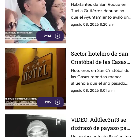
Ayuntamiento de
Habitantes de San Roque en
Tuxtla Gutiérrez denuncian
Tuxtla respetar
que el Ayuntamiento avaló un
patronato tradicional
comité externo para organizar
agosto 08, 2026 11:20 a. m.
la tradicional feria, relegando al
2:34
patronato del barrio.
Sector hotelero de San
Cristóbal de las Casas
reporta caída en
Hoteleros en San Cristóbal de
las Casas reportan menor
afluencia turística
afluencia que el año pasado
debido a factores económicos,
agosto 08, 2026 11:01 a. m.
lluvias y una intensa
1:09
competencia en el sector.
VIDEO: Ad0lec3nt3 se
disfrazó de payaso para
cometer un asesinato
Un adolescente de 15 años fue