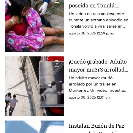
poseída en Tonalá:
bomberos llegaron
Un video de una adolescente
durante un extraño episodio en
auxiliarla ¿Qué es lo
Tonalá volvió a viralizarse en
que ocurrió?
TikTok, aunque las
agosto 08, 2026 12:59 p. m.
circunstancias del hecho
siguen sin aclararse.
¡Quedó grabado! Adulto
mayor mu3r3 arrollado
por un tráiler tras ser
Un adulto mayor murió
arrollado por un tráiler en
empujado en
Monterrey. Un video muestra
Monterrey
que momentos antes un joven
agosto 08, 2026 12:01 p. m.
lo habría empujado y ahora
investigan el caso.
Instalan Buzón de Paz