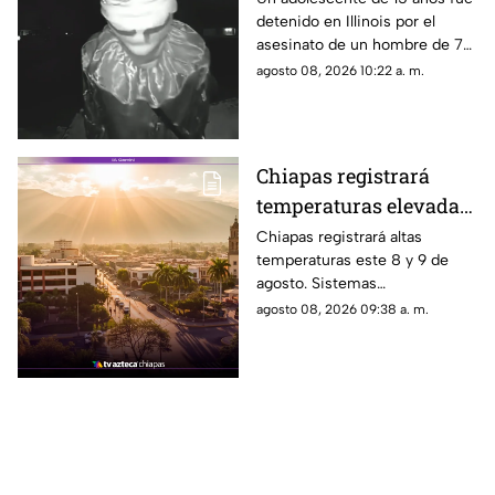
detenido en Illinois por el
pero olvidó que había
asesinato de un hombre de 78
cámaras
años. Un video lo muestra con
agosto 08, 2026 10:22 a. m.
un disfraz de payaso.
Chiapas registrará
temperaturas elevadas
este fin de semana:
Chiapas registrará altas
temperaturas este 8 y 9 de
calor extremo este 8 y 9
agosto. Sistemas
de agosto
anticiclónicos y la canícula
agosto 08, 2026 09:38 a. m.
mantienen un ambiente muy
caluroso en varias regiones del
estado.