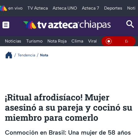
en vivo
TV Azteca
Azteca UNO
Azteca 7
Deportes
Notic
Noticias
Turismo
Nota Roja
Clima
Viral y Tendencia
Taba
En Vivo
Tendencia
Nota
¡Ritual afrodisíaco! Mujer
asesinó a su pareja y cocinó su
miembro para comerlo
Conmoción en Brasil: Una mujer de 58 años