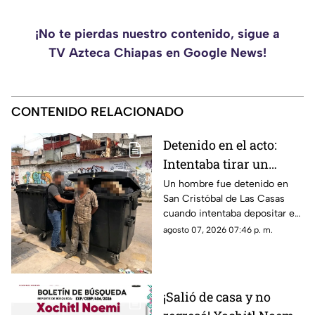
¡No te pierdas nuestro contenido, sigue a
TV Azteca Chiapas en Google News!
CONTENIDO RELACIONADO
Detenido en el acto:
Intentaba tirar un
becerro muerto en un
Un hombre fue detenido en
San Cristóbal de Las Casas
contenedor de basura
cuando intentaba depositar en
en SCLC
un contenedor un costal que
agosto 07, 2026 07:46 p. m.
contenía un becerro muerto.
¡Salió de casa y no