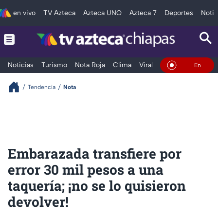
en vivo
TV Azteca
Azteca UNO
Azteca 7
Deportes
Notic
Noticias
Turismo
Nota Roja
Clima
Viral y Tendencia
Taba
En Vivo
Tendencia
Nota
Embarazada transfiere por
error 30 mil pesos a una
taquería; ¡no se lo quisieron
devolver!