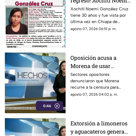
regresó! Xochitl Noemi
desapareció en Chiapa
Xochitl Noemi González Cruz
tiene 30 años y fue vista por
de Corzo
última vez en Chiapa de
Corzo, Chiapas.
agosto 07, 2026 06:51 p. m.
Oposición acusa a
Morena de usar
censura para ocultar
Sectores opositores
denunciaron que Morena
seńalamientos de
recurre a la censura para
narcopolítica
imponer su versión oficial y
agosto 07, 2026 04:02 p. m.
desestimar señalamientos que
0:46
vinculan a la 4T con la
narcopolítica.
Extorsión a limoneros
y aguacateros genera