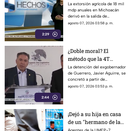
pérdidas de 18 mil mdp
La extorsión agrícola de 18 mil
mdp anuales en Michoacán
en Michoacán
derivó en la salida de
inspectores de EE. UU.,
agosto 07, 2026 03:58 p. m.
frenando la exportación de
2:29
aguacate y provocando
severas pérdidas.
¿Doble moral? El
método que la 4T
desacredita para Rocha
La detención del exgobernador
de Guerrero, Javier Aguirre, se
Moya y Enrique
concretó a partir de
Inzunza fue el que
declaraciones de testigos
agosto 07, 2026 03:53 p. m.
metió a la cárcel a
protegidos, figura legal
Javier Aguirre
2:44
cuestionada por la 4T.
¡Dejó a su hija en casa
de un "hermano de la
iglesia" para jugar con
Agentes de la UMEP-7