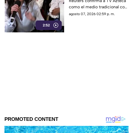
Reuters confirma a TV Azteca
Reuters confirma
como el medio tradicional con
liderazgo de TV Azteca
mayor alcance y credibilidad
agosto 07, 2026 02:59 p. m.
en alcance y
en México, tras
credibilidad
2:52
inconsistencias en La
Mañanera.