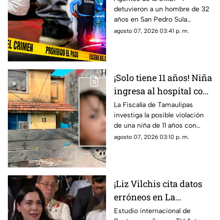
detuvieron a un hombre de 32
otros niños y la niña
años en San Pedro Sula
terminó 4bus4d4
acusado de agredir
agosto 07, 2026 03:41 p. m.
sexualmente a una niña de 9
años. El sospechoso fue
remitido al Ministerio Público.
¡Solo tiene 11 años! Niña
ingresa al hospital con
más de 5 meses de
La Fiscalía de Tamaulipas
investiga la posible violación
embarazo: autoridades
de una niña de 11 años con
investigan familiares
cinco meses de embarazo en
agosto 07, 2026 03:10 p. m.
Matamoros, todo apunta al
entorno familiar.
¡Liz Vilchis cita datos
erróneos en La
Mañanera: Estudio de
Estudio internacional de