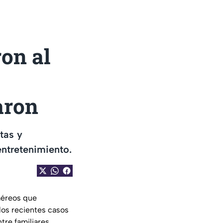
on al
aron
tas y
entretenimiento.
aéreos que
los recientes casos
tre familiares,