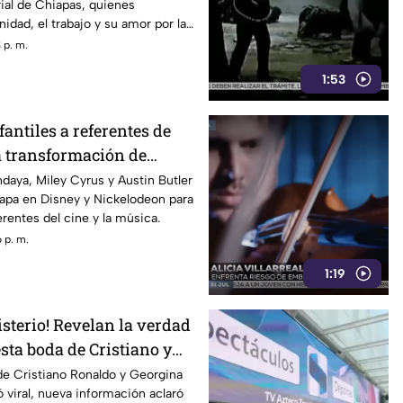
rial de Chiapas, quienes
nidad, el trabajo y su amor por la
 p. m.
1:53
fantiles a referentes de
 transformación de
y y Austin Butler
daya, Miley Cyrus y Austin Butler
tapa en Disney y Nickelodeon para
erentes del cine y la música.
 p. m.
1:19
isterio! Revelan la verdad
sta boda de Cristiano y
de Cristiano Ronaldo y Georgina
ó viral, nueva información aclaró