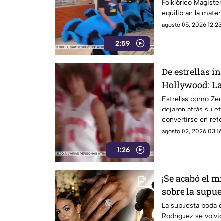
Folklórico Magiste
danza
equilibran la mater
danza.
agosto 05, 2026 12:23
2:59
De estrellas in
Hollywood: La
Zendaya, Mile
Estrellas como Zen
dejaron atrás su e
convertirse en ref
agosto 02, 2026 03:16
1:26
¡Se acabó el m
sobre la supue
Georgina
La supuesta boda 
Rodríguez se volvi