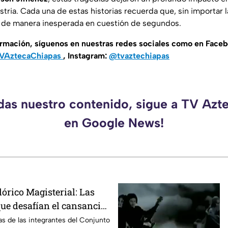
stria. Cada una de estas historias recuerda que, sin importar la
 de manera inesperada en cuestión de segundos.
ormación, síguenos en nuestras redes sociales como en Face
VAztecaChiapas
, Instagram:
@tvaztechiapas
rdas nuestro contenido, sigue a TV Azt
en Google News!
órico Magisterial: Las
ue desafían el cansancio
 viva su pasión por la
as de las integrantes del Conjunto