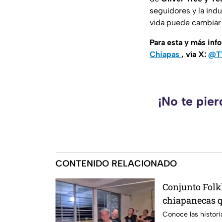
seguidores y la indu
vida puede cambiar
Para esta y más inf
Chiapas
, vía X:
@T
¡No te pie
CONTENIDO RELACIONADO
Conjunto Folkl
chiapanecas q
para mantener
Conoce las histori