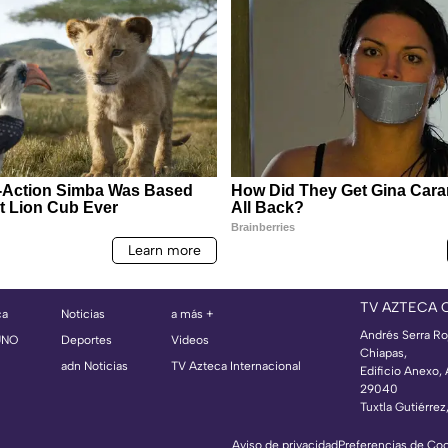
TV AZTECA 
ca
Noticias
a más +
Andrés Serra Ro
UNO
Deportes
Videos
Chiapas,
adn Noticias
TV Azteca Internacional
Edificio Anexo,
29040
Tuxtla Gutiérrez
Aviso de privacidad
Preferencias de Co