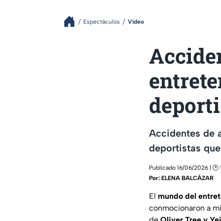
Espectáculos
Video
Accide
entrete
deport
Accidentes de a
deportistas que
Publicado 16/06/2026 | 🕑 
Por:
ELENA BALCÁZAR
El
mundo del entre
conmocionaron a mi
de
Oliver Tree y Y