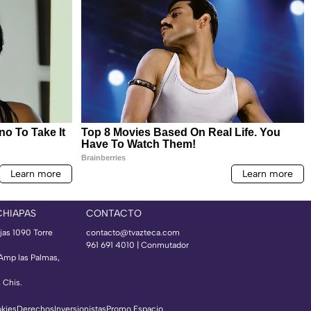
CHIAPAS
CONTACTO
jas 1090 Torre
contacto@tvazteca.com
961 691 4010 | Conmutador
 Amp las Palmas,
, Chis.
okies
Derechos
Inversionistas
Promo Espacio