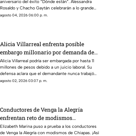
aniversario del éxito “Dónde están”. Alessandra
Rosaldo y Chacho Gaytán celebrarán a lo grande
con una nueva gira.
agosto 04, 2026 06:00 p. m.
Alicia Villarreal enfrenta posible
embargo millonario por demanda de
extrabajador de Cruz Martínez
Alicia Villarreal podría ser embargada por hasta 11
millones de pesos debido a un juicio laboral. Su
defensa aclara que el demandante nunca trabajó
para ella.
agosto 02, 2026 03:07 p. m.
Conductores de Venga la Alegría
enfrentan reto de modismos
chiapanecos ¡Arrecha la que no grite!
Elizabeth Marina puso a prueba a los conductores
de Venga la Alegría con modismos de Chiapas. ¡Así