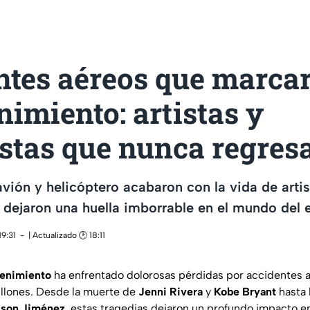
ntes aéreos que marcar
nimiento: artistas y
istas que nunca regres
vión y helicóptero acabaron con la vida de artis
 dejaron una huella imborrable en el mundo del 
19:31
| Actualizado 🕑 18:11
tenimiento
ha enfrentado dolorosas pérdidas por accidentes 
llones. Desde la muerte de
Jenni Rivera
y
Kobe Bryant
hasta 
eison Jiménez
, estas tragedias dejaron un profundo impacto en