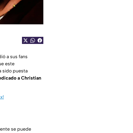
ió a sus fans
ue este
a sido puesta
edicado a Christian
x!
mente se puede