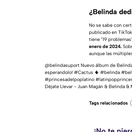
¿Belinda ded
No se sabe con cert
publicado en TikTok
tiene "19 problemas
enero de 2024.
Sobr
aunque las múltiples
@belindasuport
Nuevo álbum de Belinda 
esperandolo!
#Cactus
🌵
#belinda
#bel
#princesadelpoplatino
#latinpopprince
Déjate Llevar - Juan Magán & Belinda & 
Tags relacionados
¡No te pie