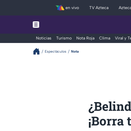
en vivo
TV Azteca
Aztec
Noticias
Turismo
Nota Roja
Clima
Viral y 
Espectáculos
Nota
¿Belind
¡Borra 