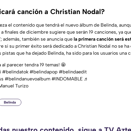
icará canción a Christian Nodal?
eza el contenido que tendrá el nuevo álbum de Belinda, aunq
 a finales de diciembre sugiere que serán 19 canciones, ya qu
"; además, también se anuncia que
la primera canción será es
e si su primer éxito será dedicado a Christian Nodal no se ha
 pistas que ha dejado Belinda, ha sido para los usuarios una 
al parecer tendra 19 temas! 🤩
i
#belindatok
#belindapop
#belindaedit
ss
#belindanuevoalbum
#INDOMABLE
♬
Manuel Turizo
Belinda
rdas nuestro contenido, sigue a TV Azt