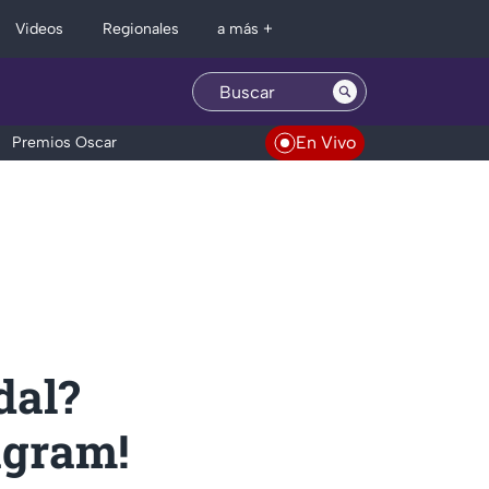
Regionales
Videos
a más +
En Vivo
Premios Oscar
dal?
agram!