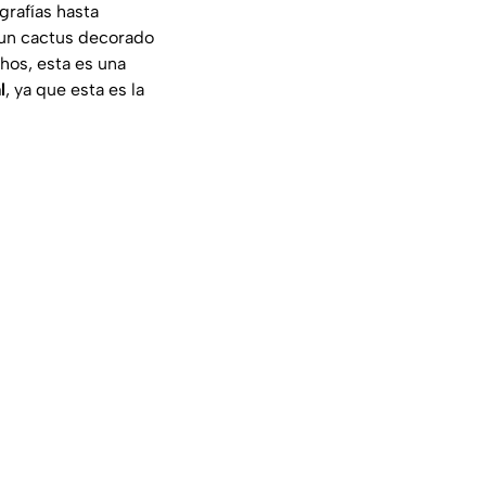
grafías hasta
e un cactus decorado
chos, esta es una
l
, ya que esta es la