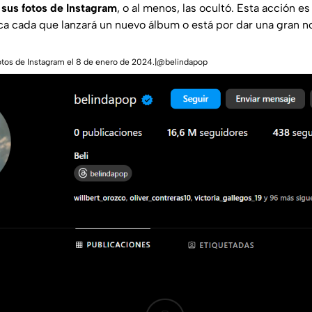
 sus fotos de Instagram
, o al menos, las ocultó. Esta acción e
ca cada que lanzará un nuevo álbum o está por dar una gran no
fotos de Instagram el 8 de enero de 2024.|@belindapop