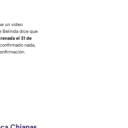
ue un video
e Belinda dice que
trenada el 31 de
 confirmado nada,
confirmación.
eca Chiapas