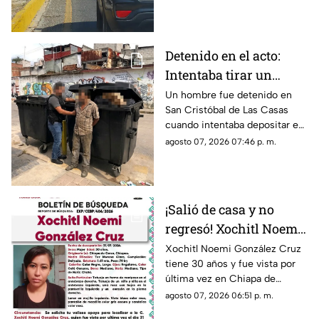
principales avenidas de la
ciudad.
Detenido en el acto:
Intentaba tirar un
becerro muerto en un
Un hombre fue detenido en
San Cristóbal de Las Casas
contenedor de basura
cuando intentaba depositar en
en SCLC
un contenedor un costal que
agosto 07, 2026 07:46 p. m.
contenía un becerro muerto.
¡Salió de casa y no
regresó! Xochitl Noemi
desapareció en Chiapa
Xochitl Noemi González Cruz
tiene 30 años y fue vista por
de Corzo
última vez en Chiapa de
Corzo, Chiapas.
agosto 07, 2026 06:51 p. m.