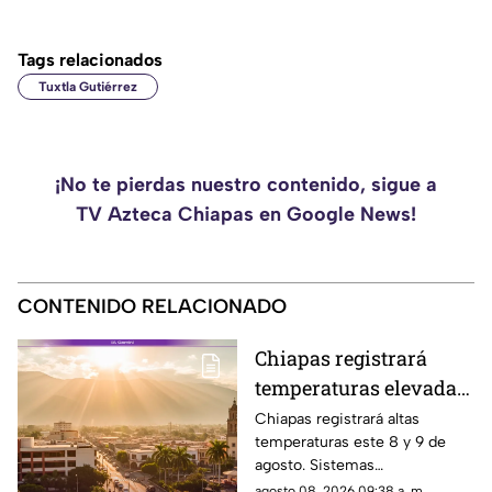
Tags relacionados
Tuxtla Gutiérrez
¡No te pierdas nuestro contenido, sigue a
TV Azteca Chiapas en Google News!
CONTENIDO RELACIONADO
Chiapas registrará
temperaturas elevadas
este fin de semana:
Chiapas registrará altas
temperaturas este 8 y 9 de
calor extremo este 8 y 9
agosto. Sistemas
de agosto
anticiclónicos y la canícula
agosto 08, 2026 09:38 a. m.