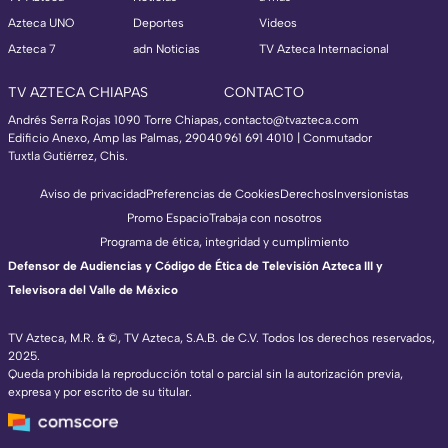
Azteca UNO
Deportes
Videos
Azteca 7
adn Noticias
TV Azteca Internacional
TV AZTECA CHIAPAS
CONTACTO
Andrés Serra Rojas 1090 Torre Chiapas,
contacto@tvazteca.com
Edificio Anexo, Amp las Palmas, 29040
961 691 4010 | Conmutador
Tuxtla Gutiérrez, Chis.
Aviso de privacidad
Preferencias de Cookies
Derechos
Inversionistas
Promo Espacio
Trabaja con nosotros
Programa de ética, integridad y cumplimiento
Defensor de Audiencias y Código de Ética de Televisión Azteca III y
Televisora del Valle de México
TV Azteca, M.R. & ©, TV Azteca, S.A.B. de C.V. Todos los derechos reservados,
2025.
Queda prohibida la reproducción total o parcial sin la autorización previa,
expresa y por escrito de su titular.