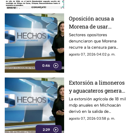
Oposición acusa a
Morena de usar
censura para ocultar
Sectores opositores
denunciaron que Morena
seńalamientos de
recurre a la censura para
narcopolítica
imponer su versión oficial y
agosto 07, 2026 04:02 p. m.
desestimar señalamientos que
0:46
vinculan a la 4T con la
narcopolítica.
Extorsión a limoneros
y aguacateros genera
pérdidas de 18 mil mdp
La extorsión agrícola de 18 mil
mdp anuales en Michoacán
en Michoacán
derivó en la salida de
inspectores de EE. UU.,
agosto 07, 2026 03:58 p. m.
frenando la exportación de
2:29
aguacate y provocando