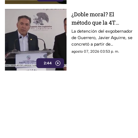
severas pérdidas.
¿Doble moral? El
método que la 4T
desacredita para Rocha
La detención del exgobernador
de Guerrero, Javier Aguirre, se
Moya y Enrique
concretó a partir de
Inzunza fue el que
declaraciones de testigos
agosto 07, 2026 03:53 p. m.
metió a la cárcel a
protegidos, figura legal
Javier Aguirre
2:44
cuestionada por la 4T.