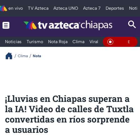
en vivo
TV Azteca
Azteca UNO
Azteca 7
Deportes
Notic
Noticias
Turismo
Nota Roja
Clima
Viral y Tendencia
Taba
En Vivo
Clima
Nota
¡Lluvias en Chiapas superan a
la IA! Video de calles de Tuxtla
convertidas en ríos sorprende
a usuarios