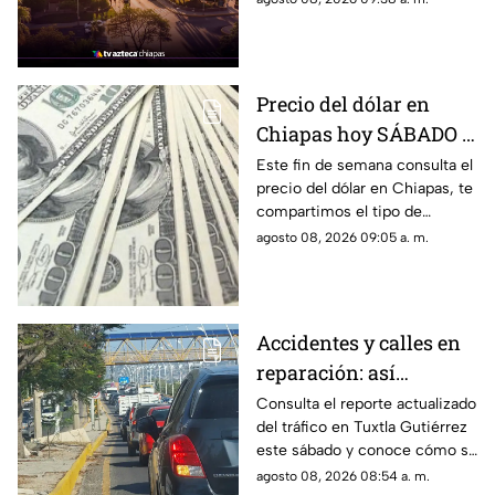
mantienen un ambiente muy
caluroso en varias regiones del
estado.
Precio del dólar en
Chiapas hoy SÁBADO 8
de agosto de 2026: Tipo
Este fin de semana consulta el
precio del dólar en Chiapas, te
de cambio para
compartimos el tipo de
COMPRA y VENTA
cambio promedio, así como
agosto 08, 2026 09:05 a. m.
los costos de compra y venta
en bancos y casas de cambio.
Accidentes y calles en
reparación: así
amanece el tráfico en
Consulta el reporte actualizado
del tráfico en Tuxtla Gutiérrez
Tuxtla Gutiérrez hoy
este sábado y conoce cómo se
sábado 8 de agosto
encuentra la circulación en las
agosto 08, 2026 08:54 a. m.