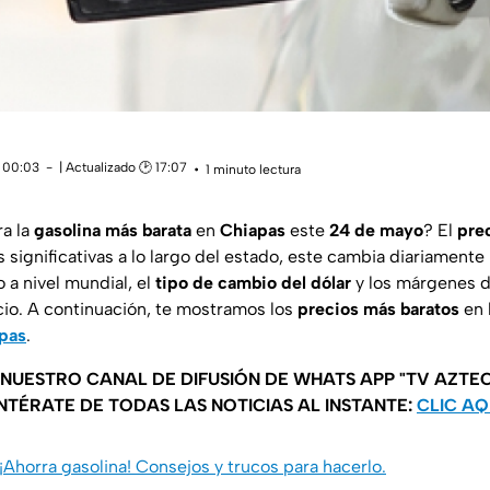
 00:03
| Actualizado 🕑 17:07
1 minuto lectura
ra
la
gasolina más barata
en
Chiapas
este
24 de mayo
? El
pre
 significativas a lo largo del estado, este cambia diariament
o a nivel mundial, el
tipo de cambio del dólar
y los márgenes d
cio. A continuación, te mostramos los
precios más baratos
en 
pas
.
 NUESTRO CANAL DE DIFUSIÓN DE WHATS APP "TV AZTEC
NTÉRATE DE TODAS LAS NOTICIAS AL INSTANTE:
CLIC AQ
¡Ahorra gasolina! Consejos y trucos para hacerlo.