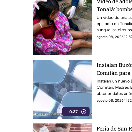
Video de adol
Tonalá: bombe
¿Qué es lo que
Un video de una a
episodio en Tonalá 
aunque las circuns
aclararse.
agosto 08, 2026 12:59
Instalan Buzó
Comitán para 
desaparecida
Instalan un nuevo 
Comitán. Madres 
obtener datos anó
libertad sobre des
agosto 08, 2026 11:32
0:37
Feria de San 