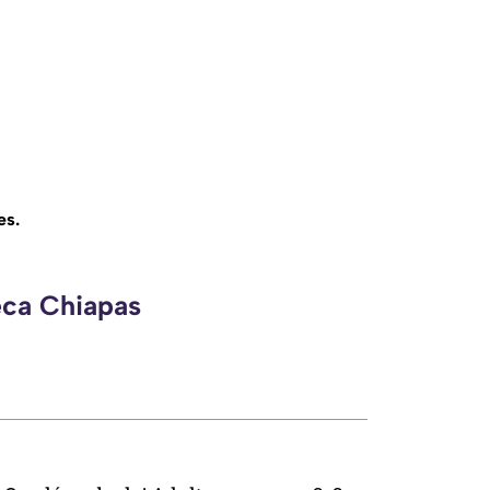
es.
eca Chiapas