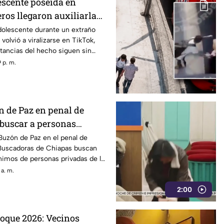
escente poseída en
ros llegaron auxiliarla
 ocurrió?
dolescente durante un extraño
volvió a viralizarse en TikTok,
tancias del hecho siguen sin
 p. m.
n de Paz en penal de
buscar a personas
s
Buzón de Paz en el penal de
Buscadoras de Chiapas buscan
nimos de personas privadas de la
aparecidos.
 a. m.
2:00
Roque 2026: Vecinos