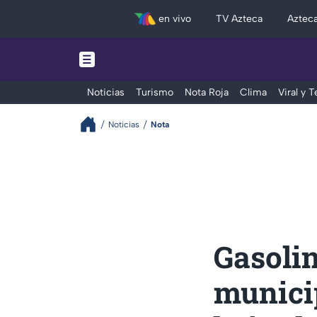
en vivo
TV Azteca
Aztec
Noticias
Turismo
Nota Roja
Clima
Viral y 
Noticias
Nota
Gasolin
munici