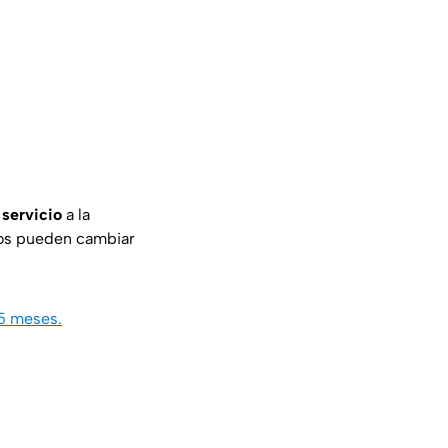
 servicio
a la
ios pueden cambiar
5 meses.