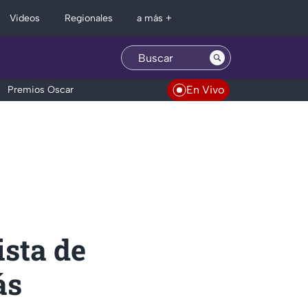
Regionales
Videos
a más +
En Vivo
Premios Oscar
ista de
ás