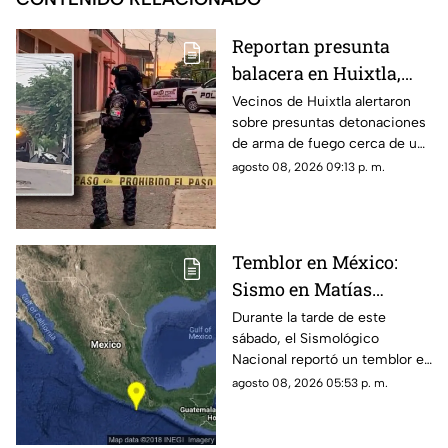
Reportan presunta
balacera en Huixtla,
Chiapas: Vecinos
Vecinos de Huixtla alertaron
sobre presuntas detonaciones
alertan por
de arma de fuego cerca de una
detonaciones de fuego
bodega de café. Circulan
agosto 08, 2026 09:13 p. m.
imágenes en redes sociales;
autoridades no han
confirmado.
Temblor en México:
Sismo en Matías
Romero, Oaxaca, hoy 8
Durante la tarde de este
sábado, el Sismológico
de agosto de 2026
Nacional reportó un temblor en
México hoy, con epicentro en
agosto 08, 2026 05:53 p. m.
Matías Romero, Oaxaca.