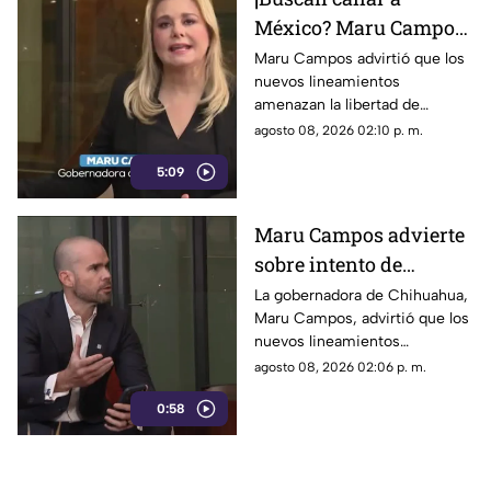
México? Maru Campos
rechaza regulaciones
Maru Campos advirtió que los
nuevos lineamientos
que amenazan la
amenazan la libertad de
libertad de expresión y
expresión al permitir al poder
agosto 08, 2026 02:10 p. m.
sancionan a la prensa
sancionar a la prensa y definir
5:09
qué es información u opinión.
Maru Campos advierte
sobre intento de
censura del Gobierno
La gobernadora de Chihuahua,
Maru Campos, advirtió que los
Federal bajo la nueva
nuevos lineamientos
ley que controla a los
impulsados por el Gobierno
agosto 08, 2026 02:06 p. m.
medios
Federal podrían derivar en
0:58
actos de censura e influir en la
libertad de expresión.