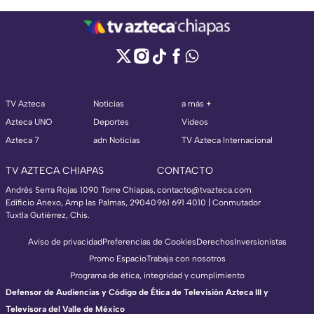
TV Azteca
Noticias
a más +
Azteca UNO
Deportes
Videos
Azteca 7
adn Noticias
TV Azteca Internacional
TV AZTECA CHIAPAS
CONTACTO
Andrés Serra Rojas 1090 Torre Chiapas,
contacto@tvazteca.com
Edificio Anexo, Amp las Palmas, 29040
961 691 4010 | Conmutador
Tuxtla Gutiérrez, Chis.
Aviso de privacidad
Preferencias de Cookies
Derechos
Inversionistas
Promo Espacio
Trabaja con nosotros
Programa de ética, integridad y cumplimiento
Defensor de Audiencias y Código de Ética de Televisión Azteca III y
Televisora del Valle de México