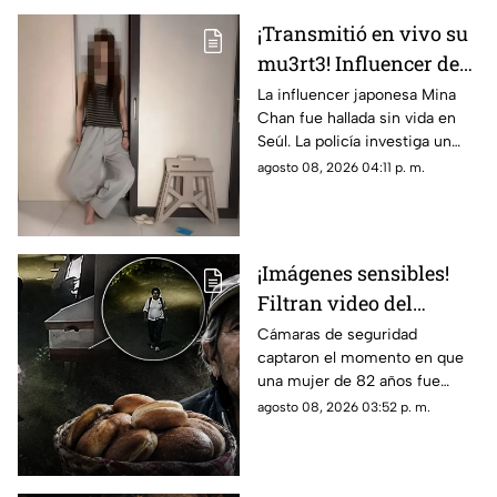
¡Transmitió en vivo su
mu3rt3! Influencer de
k-pop Mina Chan
La influencer japonesa Mina
Chan fue hallada sin vida en
estaba en su
Seúl. La policía investiga un
departamento de Seúl
posible suicidio tras una alerta
agosto 08, 2026 04:11 p. m.
emitida durante una
transmisión en vivo.
¡Imágenes sensibles!
Filtran video del
asesinato de abuelita
Cámaras de seguridad
captaron el momento en que
vendedora de cemitas
una mujer de 82 años fue
en Puebla: le robaron
asesinada al regresar de
agosto 08, 2026 03:52 p. m.
unos pesos
vender cemitas en Chachapa,
Puebla, tras sufrir un asalto.