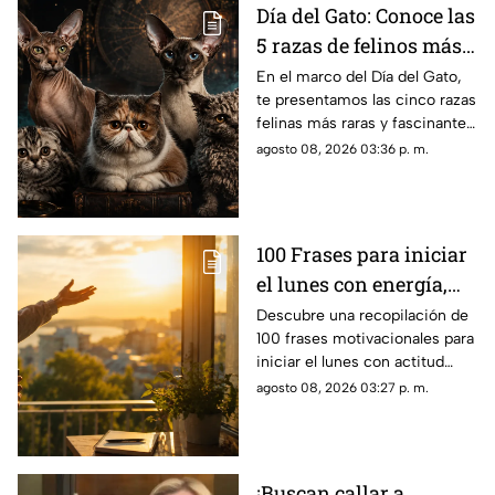
Día del Gato: Conoce las
5 razas de felinos más
raras del mundo
En el marco del Día del Gato,
te presentamos las cinco razas
felinas más raras y fascinantes
del planeta por sus singulares
agosto 08, 2026 03:36 p. m.
características físicas.
100 Frases para iniciar
el lunes con energía,
motivación y éxito
Descubre una recopilación de
100 frases motivacionales para
iniciar el lunes con actitud
positiva, superar la rutina y
agosto 08, 2026 03:27 p. m.
enfocar tus metas semanales
con éxito.
¡Buscan callar a