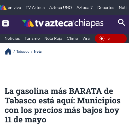
en vivo
TV Azteca
Azteca UNO
Azteca 7
Deportes
Notic
Noticias
Turismo
Nota Roja
Clima
Viral y Tendencia
Taba
En Vivo
Tabasco
Nota
La gasolina más BARATA de
Tabasco está aquí: Municipios
con los precios más bajos hoy
11 de mayo