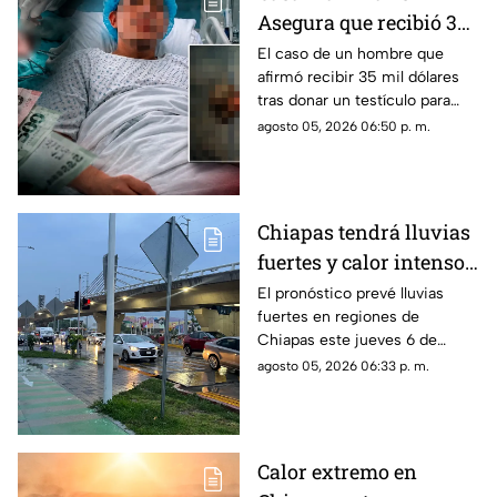
Asegura que recibió 35
mil dólares por donar
El caso de un hombre que
afirmó recibir 35 mil dólares
un t3stícul0
tras donar un testículo para
investigación científica volvió
agosto 05, 2026 06:50 p. m.
a viralizarse en redes.
Chiapas tendrá lluvias
fuertes y calor intenso
este jueves 6 de agosto
El pronóstico prevé lluvias
fuertes en regiones de
Chiapas este jueves 6 de
agosto, mientras el ambiente
agosto 05, 2026 06:33 p. m.
continuará caluroso en gran
parte del estado.
Calor extremo en