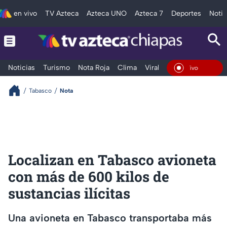
en vivo
TV Azteca
Azteca UNO
Azteca 7
Deportes
Notic
Noticias
Turismo
Nota Roja
Clima
Viral y Tendencia
Taba
En Vivo
Tabasco
Nota
Localizan en Tabasco avioneta
con más de 600 kilos de
sustancias ilícitas
Una avioneta en Tabasco transportaba más