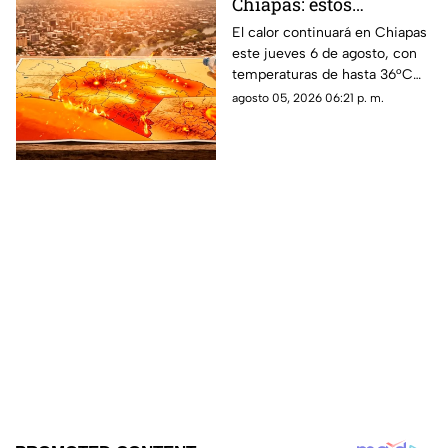
Chiapas: estos
municipios alcanzarán
El calor continuará en Chiapas
este jueves 6 de agosto, con
hasta 36°C este jueves
temperaturas de hasta 36°C
en algunos municipios y
agosto 05, 2026 06:21 p. m.
ambiente muy caluroso.