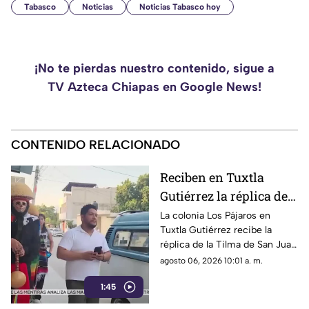
Tabasco
Noticias
Noticias Tabasco hoy
¡No te pierdas nuestro contenido, sigue a
TV Azteca Chiapas en Google News!
CONTENIDO RELACIONADO
Reciben en Tuxtla
Gutiérrez la réplica de
la Tilma de San Juan
La colonia Los Pájaros en
Tuxtla Gutiérrez recibe la
Diego rumbo a los 500
réplica de la Tilma de San Juan
años de las apariciones
Diego. Un símbolo de fe y
agosto 06, 2026 10:01 a. m.
guadalupanas
unión rumbo al quinto
1:45
centenario guadalupano.