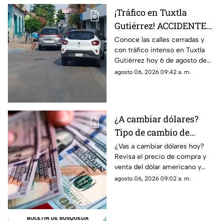
¡Tráfico en Tuxtla
Gutiérrez! ACCIDENTES
dejan calles cerradas
Conoce las calles cerradas y
con tráfico intenso en Tuxtla
hoy 6 de agosto
Gutiérrez hoy 6 de agosto de
2026. Accidentes y otros
agosto 06, 2026 09:42 a. m.
factores que incrementan la
congestión vial.
¿A cambiar dólares?
Tipo de cambio de
dólar a pesos
¿Vas a cambiar dólares hoy?
Revisa el precio de compra y
mexicanos hoy 6 de
venta del dólar americano y
agosto
aprovecha el mejor tipo de
agosto 06, 2026 09:02 a. m.
cambio en pesos mexicanos
este jueves 6 de agosto.