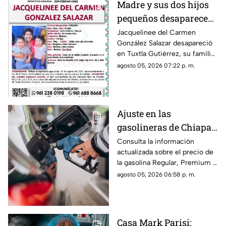
Madre y sus dos hijos
pequeños desaparecen
en Tuxtla Gutiérrez ¡Su
Jacquelinee del Carmen
González Salazar desapareció
esposo levantó una
en Tuxtla Gutiérrez, su familia
ficha de busqueda!
lo busca, por lo que han
agosto 05, 2026 07:22 p. m.
activado un ficha para dar con
su paradero.
Ajuste en las
gasolineras de Chiapas:
Precio de la Magna,
Consulta la información
actualizada sobre el precio de
Premium y Diésel este
la gasolina Regular, Premium y
jueves 6 de agosto
Diésel en las estaciones de
agosto 05, 2026 06:58 p. m.
servicio de Chiapas para este
jueves.
Casa Mark Parisi: