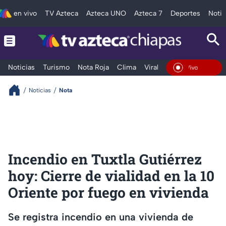
en vivo
TV Azteca
Azteca UNO
Azteca 7
Deportes
Notic
Noticias
Turismo
Nota Roja
Clima
Viral y Tendencia
Taba
En Vivo
Noticias
Nota
Incendio en Tuxtla Gutiérrez
hoy: Cierre de vialidad en la 10
Oriente por fuego en vivienda
Se registra incendio en una vivienda de