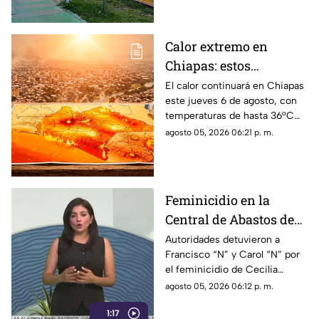
parte del estado.
Calor extremo en
Chiapas: estos
municipios alcanzarán
El calor continuará en Chiapas
este jueves 6 de agosto, con
hasta 36°C este jueves
temperaturas de hasta 36°C
en algunos municipios y
agosto 05, 2026 06:21 p. m.
ambiente muy caluroso.
Feminicidio en la
Central de Abastos de
Comitán: capturan a
Autoridades detuvieron a
Francisco “N” y Carol “N” por
dos implicados, una
el feminicidio de Cecilia
detención ocurrió en
Viviana en Comitán. La Fiscalía
agosto 05, 2026 06:12 p. m.
Jalisco
investiga el ataque como
1:17
disputas entre locatarios.