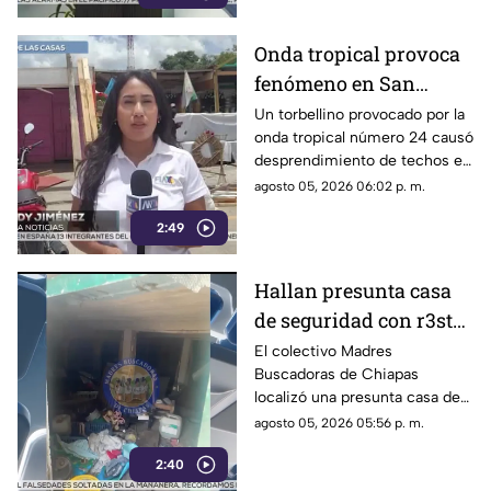
Onda tropical provoca
fenómeno en San
Cristóbal: torbellino
Un torbellino provocado por la
onda tropical número 24 causó
desprende techos de
desprendimiento de techos en
locales y derriba
un mercado y la caída de
agosto 05, 2026 06:02 p. m.
árboles
árboles sobre vehículos en San
2:49
Cristóbal de Las Casas.
Hallan presunta casa
de seguridad con r3st0s
humanos en Chiapa de
El colectivo Madres
Buscadoras de Chiapas
Corzo
localizó una presunta casa de
seguridad en Nicolás Bravo,
agosto 05, 2026 05:56 p. m.
Chiapa de Corzo, donde
2:40
hallaron ropa, casquillos y
restos humanos.