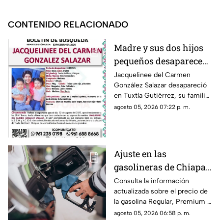
CONTENIDO RELACIONADO
Madre y sus dos hijos
pequeños desaparecen
en Tuxtla Gutiérrez ¡Su
Jacquelinee del Carmen
González Salazar desapareció
esposo levantó una
en Tuxtla Gutiérrez, su familia
ficha de busqueda!
lo busca, por lo que han
agosto 05, 2026 07:22 p. m.
activado un ficha para dar con
su paradero.
Ajuste en las
gasolineras de Chiapas:
Precio de la Magna,
Consulta la información
actualizada sobre el precio de
Premium y Diésel este
la gasolina Regular, Premium y
jueves 6 de agosto
Diésel en las estaciones de
agosto 05, 2026 06:58 p. m.