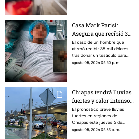
servicio de Chiapas para este
jueves.
Casa Mark Parisi:
Asegura que recibió 35
mil dólares por donar
El caso de un hombre que
afirmó recibir 35 mil dólares
un t3stícul0
tras donar un testículo para
investigación científica volvió
agosto 05, 2026 06:50 p. m.
a viralizarse en redes.
Chiapas tendrá lluvias
fuertes y calor intenso
este jueves 6 de agosto
El pronóstico prevé lluvias
fuertes en regiones de
Chiapas este jueves 6 de
agosto, mientras el ambiente
agosto 05, 2026 06:33 p. m.
continuará caluroso en gran