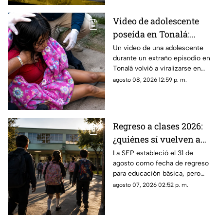
Video de adolescente
poseída en Tonalá:
bomberos llegaron
Un video de una adolescente
durante un extraño episodio en
auxiliarla ¿Qué es lo
Tonalá volvió a viralizarse en
que ocurrió?
TikTok, aunque las
agosto 08, 2026 12:59 p. m.
circunstancias del hecho
siguen sin aclararse.
Regreso a clases 2026:
¿quiénes sí vuelven a
las aulas el 31 de
La SEP estableció el 31 de
agosto como fecha de regreso
agosto?
para educación básica, pero
algunos estudiantes tendrán
agosto 07, 2026 02:52 p. m.
calendarios diferentes.