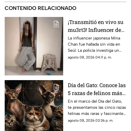
CONTENIDO RELACIONADO
¡Transmitió en vivo su
mu3rt3! Influencer de
k-pop Mina Chan
La influencer japonesa Mina
Chan fue hallada sin vida en
estaba en su
Seúl. La policía investiga un
departamento de Seúl
posible suicidio tras una alerta
agosto 08, 2026 04:11 p. m.
emitida durante una
transmisión en vivo.
Día del Gato: Conoce las
5 razas de felinos más
raras del mundo
En el marco del Día del Gato,
te presentamos las cinco razas
felinas más raras y fascinantes
del planeta por sus singulares
agosto 08, 2026 03:36 p. m.
características físicas.