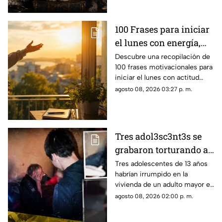
100 Frases para iniciar
el lunes con energía,
motivación y éxito
Descubre una recopilación de
100 frases motivacionales para
iniciar el lunes con actitud
positiva, superar la rutina y
agosto 08, 2026 03:27 p. m.
enfocar tus metas semanales
con éxito.
Tres adol3sc3nt3s se
grabaron torturando a
un adulto mayor en su
Tres adolescentes de 13 años
habrían irrumpido en la
propia casa en Rusia
vivienda de un adulto mayor en
Moscú y grabado la agresión.
agosto 08, 2026 02:00 p. m.
Dos ya fueron detenidos.