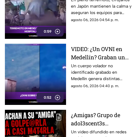
en Japón mantienen la calma y
terremoto en la sala de
aseguran los equipos para
operaciones
proteger a su paciente en la
agosto 06, 2026 04:54 p. m.
mesa de operaciones.
0:59
VIDEO: ¿Un OVNI en
Medellín? Graban un
objeto volador sobre las
Un cuerpo volador no
identificado grabado en
montañas
Medellín genera distintas
opiniones. Usuarios discuten
agosto 06, 2026 04:40 p. m.
si se trata de un dron, un globo
0:52
o un OVNI.
¿Amigas? Grupo de
adol3scent3s
emborrachan a
Un video difundido en redes