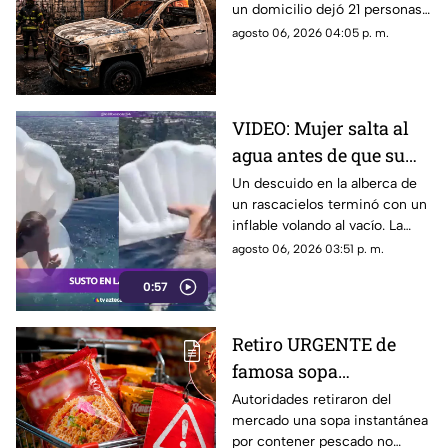
un domicilio dejó 21 personas
heridas y daños en viviendas y
agosto 06, 2026 04:05 p. m.
vehículos en Cuernavaca.
VIDEO: Mujer salta al
agua antes de que su
inflable vuele al vacío
Un descuido en la alberca de
un rascacielos terminó con un
en un rascacielos
inflable volando al vacío. La
rápida reacción de una mujer
agosto 06, 2026 03:51 p. m.
evitó un accidente.
0:57
Retiro URGENTE de
famosa sopa
instantánea por
Autoridades retiraron del
mercado una sopa instantánea
ingrediente que podría
por contener pescado no