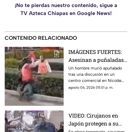
¡No te pierdas nuestro contenido, sigue a
TV Azteca Chiapas en Google News!
CONTENIDO RELACIONADO
IMÁGENES FUERTES:
Asesinan a puñaladas
a un hombre en plena
Un hombre murió apuñalado
tras una discusión en un
vía pública en Edomex
centro comercial en Nicolás
Romero, Edomex. Conoce los
agosto 06, 2026 05:01 p. m.
detalles tras la difusión del
video.
VIDEO: Cirujanos en
Japón protegen a su
paciente durante un
En pleno terremoto, cirujanos