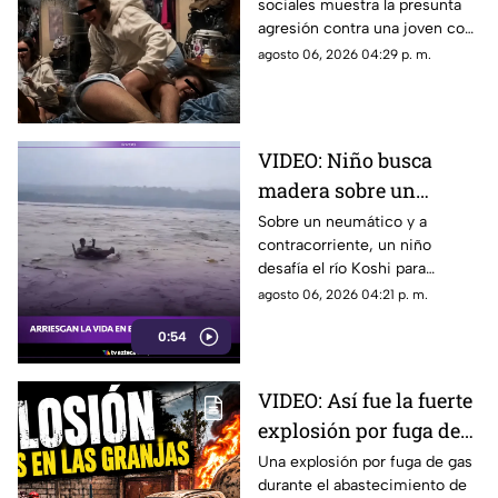
sociales muestra la presunta
jov3nc1ta y la agr3den
agresión contra una joven con
a golpes: grabaron todo
epilepsia en Estados Unidos. El
agosto 06, 2026 04:29 p. m.
caso ha provocado
indignación.
VIDEO: Niño busca
madera sobre un
neumático en el río
Sobre un neumático y a
contracorriente, un niño
Koshi, en la frontera de
desafía el río Koshi para
India y Nepal
recolectar madera. Una
agosto 06, 2026 04:21 p. m.
arriesgada práctica habitual en
0:54
la frontera de India y Nepal.
VIDEO: Así fue la fuerte
explosión por fuga de
gas en Cuernavaca: 21
Una explosión por fuga de gas
durante el abastecimiento de
heridos