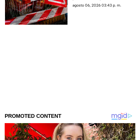
ser mortal
declarado. Revisa lotes
agosto 06, 2026 03:43 p. m.
afectados, la marca del
producto y qué hacer.