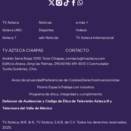
TV Azteca
Noticias
a más +
Azteca UNO
Deportes
Videos
Azteca 7
adn Noticias
TV Azteca Internacional
TV AZTECA CHIAPAS
CONTACTO
Andrés Serra Rojas 1090 Torre Chiapas,
contacto@tvazteca.com
Edificio Anexo, Amp las Palmas, 29040
961 691 4010 | Conmutador
Tuxtla Gutiérrez, Chis.
Aviso de privacidad
Preferencias de Cookies
Derechos
Inversionistas
Promo Espacio
Trabaja con nosotros
Programa de ética, integridad y cumplimiento
Defensor de Audiencias y Código de Ética de Televisión Azteca III y
Televisora del Valle de México
TV Azteca, M.R. & ©, TV Azteca, S.A.B. de C.V. Todos los derechos reservados,
2025.