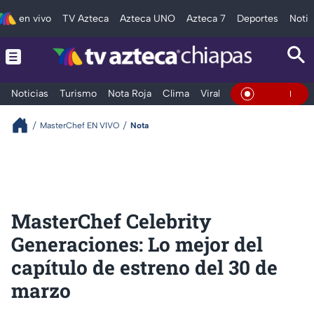
en vivo
TV Azteca
Azteca UNO
Azteca 7
Deportes
Notic
Noticias
Turismo
Nota Roja
Clima
Viral y Tendencia
Taba
En Vivo
MasterChef EN VIVO
Nota
MasterChef Celebrity
Generaciones: Lo mejor del
capítulo de estreno del 30 de
marzo