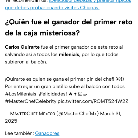
Te recomendamos:
¡Delicioso! Bebidas y platillos típicos
que debes probar cuando visites Chiapas.
¿Quién fue el ganador del primer reto
de la caja misteriosa?
Carlos Quirarte
fue el primer ganador de este reto al
salvando así a todos los
milenials
, por lo que todos
subieron al balcón.
¡Quirarte es quien se gana el primer pin del chef! 🤩👏
Por entregar un gran platillo sube al balcón con todos
#LosMilenials
. ¡Felicidades! 🔥👨🏻‍🍳
#MasterChefCelebrity
pic.twitter.com/ROMT524W2Z
— MᴀsᴛᴇʀCʜᴇғ Mᴇ́xɪᴄᴏ (@MasterChefMx)
March 31,
2025
Lee también:
Ganadores