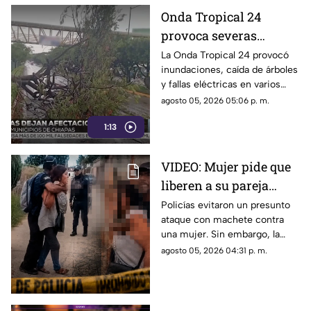
Onda Tropical 24
provoca severas
afectaciones por
La Onda Tropical 24 provocó
inundaciones, caída de árboles
lluvias en varios
y fallas eléctricas en varios
municipios de Chiapas
municipios de Chiapas.
agosto 05, 2026 05:06 p. m.
Conoce las afectaciones por
1:13
lluvias.
VIDEO: Mujer pide que
liberen a su pareja
agresiva que fue
Policías evitaron un presunto
ataque con machete contra
detenida por la policía
una mujer. Sin embargo, la
¡La amenazaba con un
reacción de la víctima tras la
agosto 05, 2026 04:31 p. m.
machete!
detención del agresor generó
polémica.