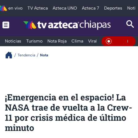
en vivo
TV Azteca
Azteca UNO
Azteca 7
Deportes
Notic
Noticias
Turismo
Nota Roja
Clima
Viral y Tendencia
Taba
En Vivo
Tendencia
Nota
¡Emergencia en el espacio! La
NASA trae de vuelta a la Crew-
11 por crisis médica de último
minuto