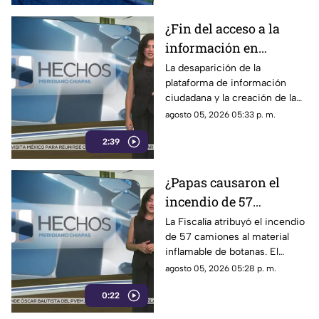
¿Fin del acceso a la
información en
México? Creación de la
La desaparición de la
plataforma de información
Agencia de
ciudadana y la creación de la
Transformación Digital
Agencia de Transformación
agosto 05, 2026 05:33 p. m.
controlará todo a modo
Digital generan inquietud
2:39
sobre el control de contenidos.
¿Papas causaron el
incendio de 57
camiones en
La Fiscalía atribuyó el incendio
de 57 camiones al material
Tamaulipas? La
inflamable de botanas. El
polémica explicación
dictamen oficial genera
agosto 05, 2026 05:28 p. m.
de las autoridades que
cuestionamientos y continúa
deja dudas
0:22
sin haber detenidos.