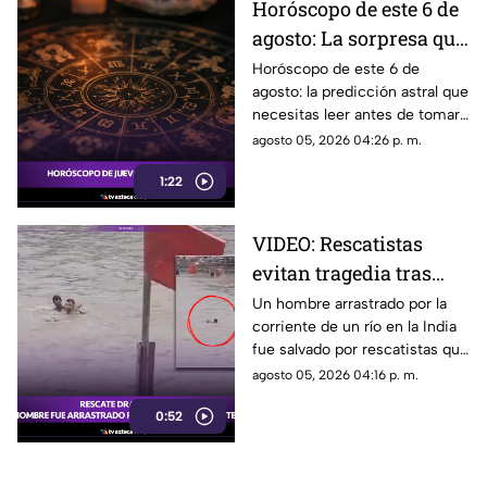
Horóscopo de este 6 de
agosto: La sorpresa que
espera a tu signo
Horóscopo de este 6 de
agosto: la predicción astral que
necesitas leer antes de tomar
decisiones en el amor o el
agosto 05, 2026 04:26 p. m.
dinero.
1:22
VIDEO: Rescatistas
evitan tragedia tras
crecida de río en la
Un hombre arrastrado por la
corriente de un río en la India
India
fue salvado por rescatistas que
actuaron en segundos.
agosto 05, 2026 04:16 p. m.
0:52