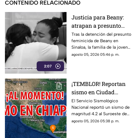
CONTENIDO RELACIONADO
Justicia para Beany:
atrapan a presunto
f3minic1da en Sinaloa
Tras la detención del presunto
feminicida de Beany en
y exigen investigar red
Sinaloa, la familia de la joven
de complicidad
exige la pena máxima y
agosto 05, 2026 05:46 p. m.
denuncia que los cómplices
2:07
del crimen siguen prófugos.
¡TEMBLOR! Reportan
sismo en Ciudad
Hidalgo, Chiapas, hoy 5
El Servicio Sismológico
Nacional reportó un sismo de
de agosto del 2026
magnitud 4.2 al Suroeste de
Ciudad Hidalgo, Chiapas. Aquí
agosto 05, 2026 05:38 p. m.
te contamos todos los detalles.