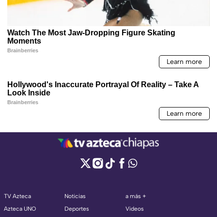
TV Azteca
Noticias
a más +
Azteca UNO
Deportes
Videos