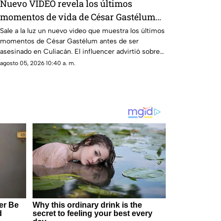
Nuevo VIDEO revela los últimos
momentos de vida de César Gastélum
antes de su asesinato: 'Esos chavalos
Sale a la luz un nuevo video que muestra los últimos
momentos de César Gastélum antes de ser
me dan miedo'
asesinado en Culiacán. El influencer advirtió sobre
sus agresores.
agosto 05, 2026 10:40 a. m.