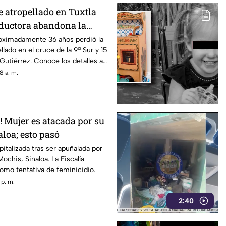
atropellado en Tuxtla
nductora abandona la
oximadamente 36 años perdió la
ellado en el cruce de la 9ª Sur y 15
 Gutiérrez. Conoce los detalles a
8 a. m.
! Mujer es atacada por su
loa; esto pasó
italizada tras ser apuñalada por
ochis, Sinaloa. La Fiscalía
como tentativa de feminicidio.
 p. m.
2:40