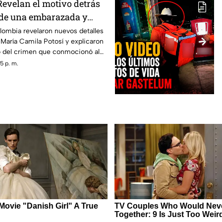
Revelan el motivo detrás
 de una embarazada y
on a su bebé: Caso María
lombia revelaron nuevos detalles
 María Camila Potosí y explicaron
o del crimen que conmocionó al
5 p. m.