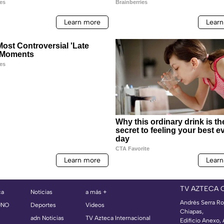
TV AZTECA 
ca
Noticias
a más +
Andrés Serra Ro
UNO
Deportes
Videos
Chiapas,
adn Noticias
TV Azteca Internacional
Edificio Anexo,