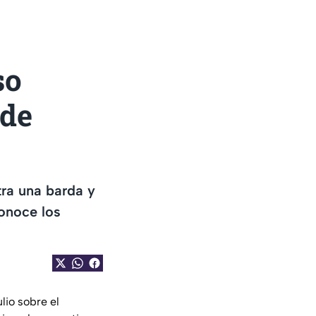
so
 de
tra una barda y
Conoce los
lio sobre el