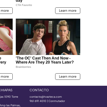
CHIAPAS
CONTACTO
jas 1090 Torre
contacto@tvazteca.com
961 691 4010 | Conmutador
 Amp las Palmas,