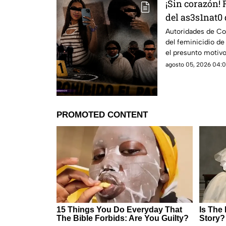
¡Sin corazón! 
del as3s1nat0
como le sacar
Autoridades de Co
del feminicidio de
Camila
el presunto motiv
país.
agosto 05, 2026 04:0