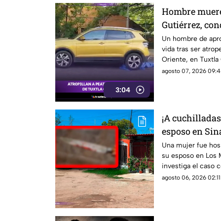
Hombre muere 
Gutiérrez, co
camioneta
Un hombre de apr
vida tras ser atrop
Oriente, en Tuxtla
continuación.
agosto 07, 2026 09:4
3:04
¡A cuchilladas
esposo en Sina
Una mujer fue hosp
su esposo en Los M
investiga el caso 
agosto 06, 2026 02:11