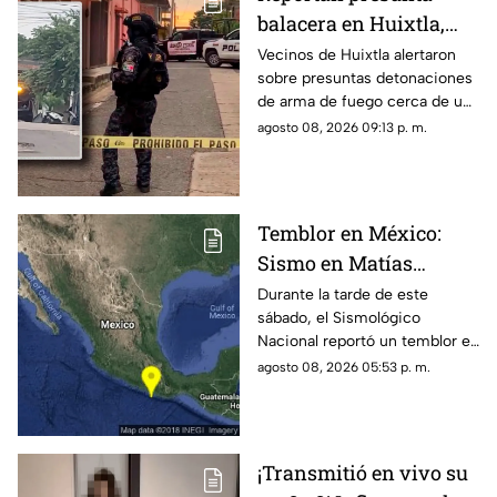
balacera en Huixtla,
Chiapas: Vecinos
Vecinos de Huixtla alertaron
sobre presuntas detonaciones
alertan por
de arma de fuego cerca de una
detonaciones de fuego
bodega de café. Circulan
agosto 08, 2026 09:13 p. m.
imágenes en redes sociales;
autoridades no han
confirmado.
Temblor en México:
Sismo en Matías
Romero, Oaxaca, hoy 8
Durante la tarde de este
sábado, el Sismológico
de agosto de 2026
Nacional reportó un temblor en
México hoy, con epicentro en
agosto 08, 2026 05:53 p. m.
Matías Romero, Oaxaca.
¡Transmitió en vivo su