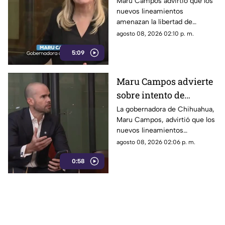
rechaza regulaciones
Maru Campos advirtió que los
nuevos lineamientos
que amenazan la
amenazan la libertad de
libertad de expresión y
expresión al permitir al poder
agosto 08, 2026 02:10 p. m.
sancionan a la prensa
sancionar a la prensa y definir
5:09
qué es información u opinión.
Maru Campos advierte
sobre intento de
censura del Gobierno
La gobernadora de Chihuahua,
Maru Campos, advirtió que los
Federal bajo la nueva
nuevos lineamientos
ley que controla a los
impulsados por el Gobierno
agosto 08, 2026 02:06 p. m.
medios
Federal podrían derivar en
0:58
actos de censura e influir en la
libertad de expresión.