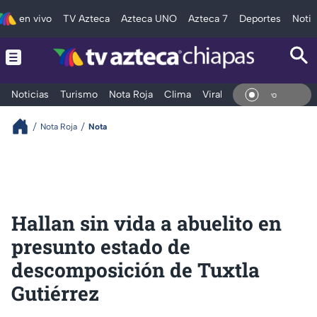
en vivo
TV Azteca
Azteca UNO
Azteca 7
Deportes
Notic
Noticias
Turismo
Nota Roja
Clima
Viral y Tendencia
Taba
En Vi
Nota Roja
Nota
Hallan sin vida a abuelito en
presunto estado de
descomposición de Tuxtla
Gutiérrez