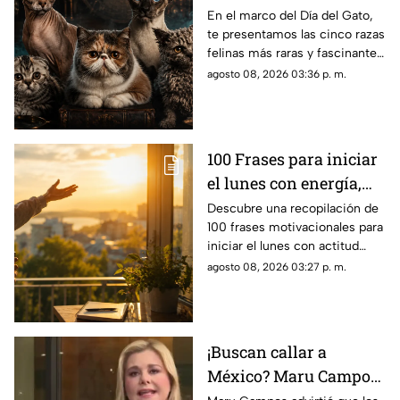
raras del mundo
En el marco del Día del Gato,
te presentamos las cinco razas
felinas más raras y fascinantes
del planeta por sus singulares
agosto 08, 2026 03:36 p. m.
características físicas.
100 Frases para iniciar
el lunes con energía,
motivación y éxito
Descubre una recopilación de
100 frases motivacionales para
iniciar el lunes con actitud
positiva, superar la rutina y
agosto 08, 2026 03:27 p. m.
enfocar tus metas semanales
con éxito.
¡Buscan callar a
México? Maru Campos