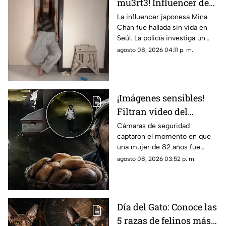
mu3rt3! Influencer de
k-pop Mina Chan
La influencer japonesa Mina
Chan fue hallada sin vida en
estaba en su
Seúl. La policía investiga un
departamento de Seúl
posible suicidio tras una alerta
agosto 08, 2026 04:11 p. m.
emitida durante una
transmisión en vivo.
¡Imágenes sensibles!
Filtran video del
asesinato de abuelita
Cámaras de seguridad
captaron el momento en que
vendedora de cemitas
una mujer de 82 años fue
en Puebla: le robaron
asesinada al regresar de
agosto 08, 2026 03:52 p. m.
unos pesos
vender cemitas en Chachapa,
Puebla, tras sufrir un asalto.
Día del Gato: Conoce las
5 razas de felinos más