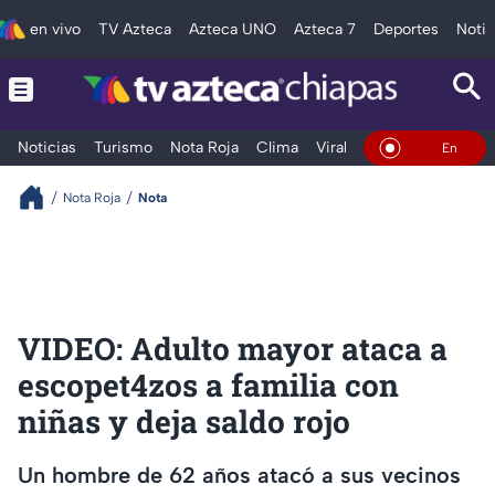
en vivo
TV Azteca
Azteca UNO
Azteca 7
Deportes
Notic
Noticias
Turismo
Nota Roja
Clima
Viral y Tendencia
Taba
En Vivo
Nota Roja
Nota
VIDEO: Adulto mayor ataca a
escopet4zos a familia con
niñas y deja saldo rojo
Un hombre de 62 años atacó a sus vecinos