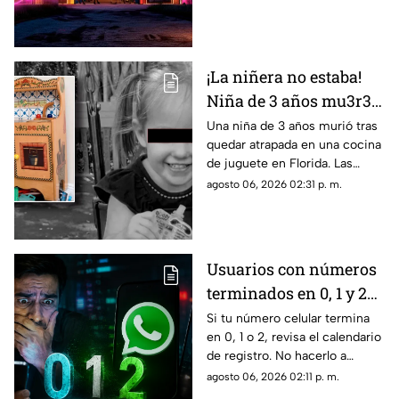
fecha de estreno y de qué
famoso se trata.
¡La niñera no estaba!
Niña de 3 años mu3r3
tras quedar atrapada
Una niña de 3 años murió tras
quedar atrapada en una cocina
en una cocina de
de juguete en Florida. Las
juguete
autoridades investigan el caso
agosto 06, 2026 02:31 p. m.
y alertan sobre riesgos en
muebles infantiles.
Usuarios con números
terminados en 0, 1 y 2
podrían quedarse sin
Si tu número celular termina
en 0, 1 o 2, revisa el calendario
línea este mes; conoce
de registro. No hacerlo a
cómo evitarlo
tiempo podría provocar la
agosto 06, 2026 02:11 p. m.
suspensión temporal de tu