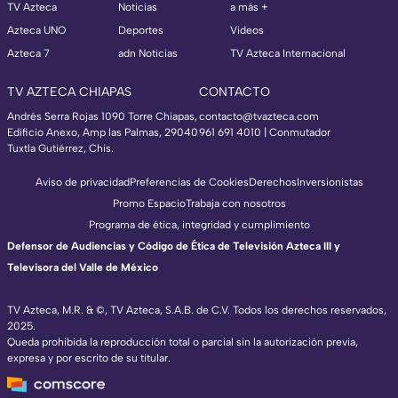
TV Azteca
Noticias
a más +
Azteca UNO
Deportes
Videos
Azteca 7
adn Noticias
TV Azteca Internacional
TV AZTECA CHIAPAS
CONTACTO
Andrés Serra Rojas 1090 Torre Chiapas,
contacto@tvazteca.com
Edificio Anexo, Amp las Palmas, 29040
961 691 4010 | Conmutador
Tuxtla Gutiérrez, Chis.
Aviso de privacidad
Preferencias de Cookies
Derechos
Inversionistas
Promo Espacio
Trabaja con nosotros
Programa de ética, integridad y cumplimiento
Defensor de Audiencias y Código de Ética de Televisión Azteca III y
Televisora del Valle de México
TV Azteca, M.R. & ©, TV Azteca, S.A.B. de C.V. Todos los derechos reservados,
2025.
Queda prohibida la reproducción total o parcial sin la autorización previa,
expresa y por escrito de su titular.