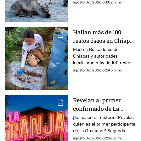
conocer las causas de estas
agosto 06, 2026 03:02 p. m.
inusuales muertes en Svalbard.
Hallan más de 100
restos óseos en Chiapas
escondidos en fosas
Madres Buscadoras de
Chiapas y autoridades
clandestinas
localizaron más de 100 restos
óseos en la comunidad 20 de
agosto 06, 2026 02:45 p. m.
Noviembre. Conoce los
detalles del hallazgo.
Revelan al primer
confirmado de La
Granja VIP 2: Un
¡Se acabó el misterio! Revelan
quién es el primer participante
famoso cazafantasmas
de La Granja VIP Segunda
llega al reality
Temporada. Entérate de la
agosto 06, 2026 02:36 p. m.