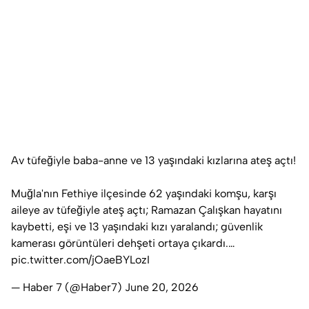
Av tüfeğiyle baba-anne ve 13 yaşındaki kızlarına ateş açtı!
Muğla'nın Fethiye ilçesinde 62 yaşındaki komşu, karşı
aileye av tüfeğiyle ateş açtı; Ramazan Çalışkan hayatını
kaybetti, eşi ve 13 yaşındaki kızı yaralandı; güvenlik
kamerası görüntüleri dehşeti ortaya çıkardı.…
pic.twitter.com/jOaeBYLozI
— Haber 7 (@Haber7)
June 20, 2026