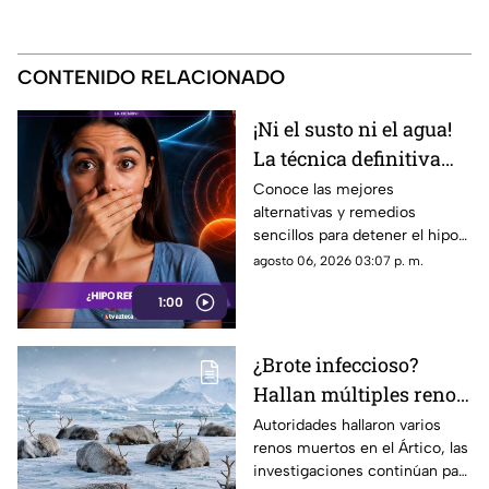
CONTENIDO RELACIONADO
¡Ni el susto ni el agua!
La técnica definitiva
para cortar el hipo en
Conoce las mejores
alternativas y remedios
segundos
sencillos para detener el hipo
de forma rápida, desde
agosto 06, 2026 03:07 p. m.
técnicas de respiración hasta
1:00
soluciones caseras.
¿Brote infeccioso?
Hallan múltiples renos
muertos en el Ártico
Autoridades hallaron varios
renos muertos en el Ártico, las
por causas
investigaciones continúan para
desconocidas