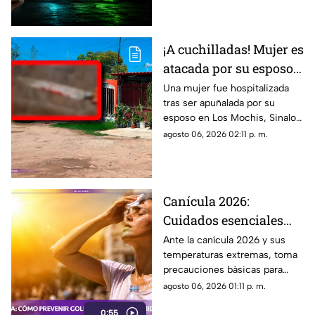
línea.
¡A cuchilladas! Mujer es
atacada por su esposo
en Sinaloa; esto pasó
Una mujer fue hospitalizada
tras ser apuñalada por su
esposo en Los Mochis, Sinaloa.
La Fiscalía investiga el caso
agosto 06, 2026 02:11 p. m.
como tentativa de feminicidio.
Canícula 2026:
Cuidados esenciales
para proteger tu salud
Ante la canícula 2026 y sus
temperaturas extremas, toma
del intenso calor
precauciones básicas para
evitar deshidratación, golpes
agosto 06, 2026 01:11 p. m.
de calor y enfermedades.
0:55