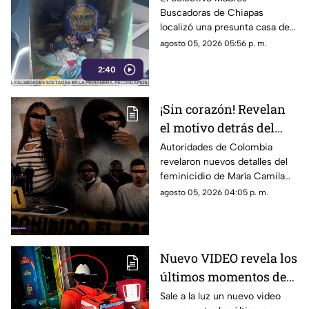
Buscadoras de Chiapas
Corzo
localizó una presunta casa de
seguridad en Nicolás Bravo,
agosto 05, 2026 05:56 p. m.
Chiapa de Corzo, donde
2:40
hallaron ropa, casquillos y
restos humanos.
¡Sin corazón! Revelan
el motivo detrás del
as3s1nat0 de una
Autoridades de Colombia
revelaron nuevos detalles del
embarazada y como le
feminicidio de María Camila
sacaron a su bebé: Caso
Potosí y explicaron el presunto
agosto 05, 2026 04:05 p. m.
María Camila
motivo del crimen que
conmocionó al país.
Nuevo VIDEO revela los
últimos momentos de
vida de César Gastélum
Sale a la luz un nuevo video