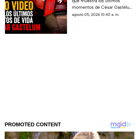
que muestra los últimos
antes de su asesinato:
momentos de César Gastélum
'Esos chavalos me dan
antes de ser asesinado en
agosto 05, 2026 10:40 a. m.
miedo'
Culiacán. El influencer advirtió
sobre sus agresores.