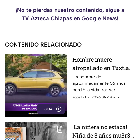
¡No te pierdas nuestro contenido, sigue a
TV Azteca Chiapas en Google News!
CONTENIDO RELACIONADO
Hombre muere
atropellado en Tuxtla
Gutiérrez, conductora
Un hombre de
aproximadamente 36 años
abandona la camioneta
perdió la vida tras ser
atropellado en el cruce de la 9ª
agosto 07, 2026 09:48 a. m.
Sur y 15 Oriente, en Tuxtla
3:04
Gutiérrez. Conoce los detalles
a continuación.
¡La niñera no estaba!
Niña de 3 años mu3r3