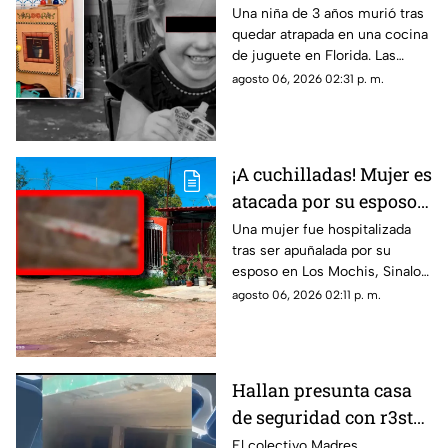
tras quedar atrapada
Una niña de 3 años murió tras
quedar atrapada en una cocina
en una cocina de
de juguete en Florida. Las
juguete
autoridades investigan el caso
agosto 06, 2026 02:31 p. m.
y alertan sobre riesgos en
muebles infantiles.
¡A cuchilladas! Mujer es
atacada por su esposo
en Sinaloa; esto pasó
Una mujer fue hospitalizada
tras ser apuñalada por su
esposo en Los Mochis, Sinaloa.
La Fiscalía investiga el caso
agosto 06, 2026 02:11 p. m.
como tentativa de feminicidio.
Hallan presunta casa
de seguridad con r3st0s
humanos en Chiapa de
El colectivo Madres