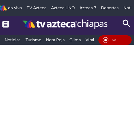
en vivo
TV Azteca
Azteca UNO
Azteca 7
Deportes
Notic
Noticias
Turismo
Nota Roja
Clima
Viral y Tendencia
Taba
En Vivo