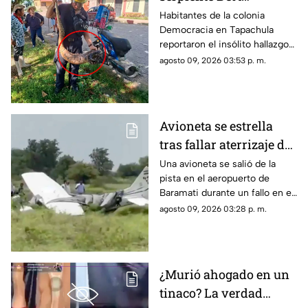
constrictor en
Habitantes de la colonia
Democracia en Tapachula
Tapachula, Chiapas
reportaron el insólito hallazgo
de una boa de gran tamaño en
agosto 09, 2026 03:53 p. m.
plena zona urbana. Conoce lo
sucedido._
Avioneta se estrella
tras fallar aterrizaje de
emergencia en India
Una avioneta se salió de la
pista en el aeropuerto de
(VIDEOS)
Baramati durante un fallo en el
aterrizaje, por lo que terminó
agosto 09, 2026 03:28 p. m.
estrellándose. Conoce los
detalles.
¿Murió ahogado en un
tinaco? La verdad