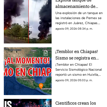
almacenamiento de
hidrocarburo de Pemex
Una explosión de un tanque en
las instalaciones de Pemex se
en Chiapas
registró en Juárez, Chiapas.
Entérate de los detalles y el
agosto 09, 2026 08:34 p. m.
saldo preliminar del siniestro
aquí.
¡Temblor en Chiapas!
Sismo se registra en
Huixtla HOY: epicentro
¡Temblor en Chiapas! El
Servicio Sismológico Nacional
y magnitud
reportó un sismo en Huixtla,
Chiapas. Aquí te contamos
agosto 09, 2026 05:03 p. m.
todos los detalles del
movimiento telúrico.
Científicos crean los