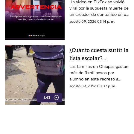
detrás del VIDEO de
Un video en TikTok se volvió
viral por la supuesta muerte de
influencer haciendo
un creador de contenido en un
reto viral
tinaco de agua, luego de que
agosto 09, 2026 03:14 p. m.
intentara un reto de sumergir
la cabeza.
¿Cuánto cuesta surtir la
lista escolar?
Chiapanecos gastan
Las familias en Chiapas gastan
más de 3 mil pesos por
más de 3 mil pesos por
alumno en este regreso a
alumno
clases. Descubre cómo
agosto 09, 2026 03:07 p. m.
reciclan y sacrifican
1:43
vacaciones para amortiguar el
fuerte golpe.