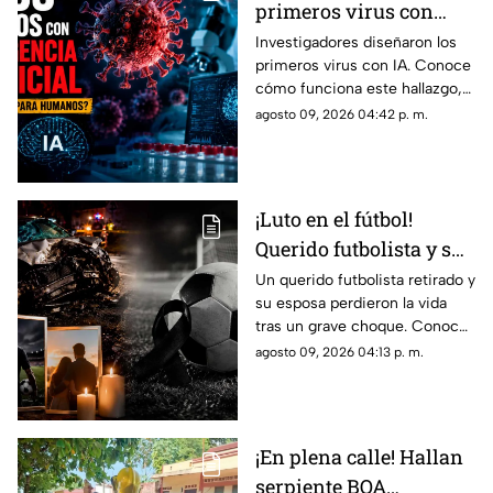
primeros virus con
Inteligencia Artificial
Investigadores diseñaron los
primeros virus con IA. Conoce
(IA); ¿son peligrosos?
cómo funciona este hallazgo,
en qué consiste y si existen
agosto 09, 2026 04:42 p. m.
riesgos de bioseguridad para
los humanos.
¡Luto en el fútbol!
Querido futbolista y su
esposa fallecen en
Un querido futbolista retirado y
su esposa perdieron la vida
fuerte accidente
tras un grave choque. Conoce
vehicular
los detalles del accidente y las
agosto 09, 2026 04:13 p. m.
reacciones del mundo del
fútbol.
¡En plena calle! Hallan
serpiente BOA