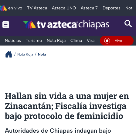
en vivo
TV Azteca
Azteca UNO
Azteca 7
Deportes
Notic
Noticias
Turismo
Nota Roja
Clima
Viral y Tendencia
Taba
En Vivo
Nota Roja
Nota
Hallan sin vida a una mujer en
Zinacantán; Fiscalía investiga
bajo protocolo de feminicidio
Autoridades de Chiapas indagan bajo