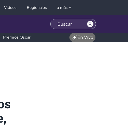
Regionales
Videos
a más +
En Vivo
Premios Oscar
os
e,