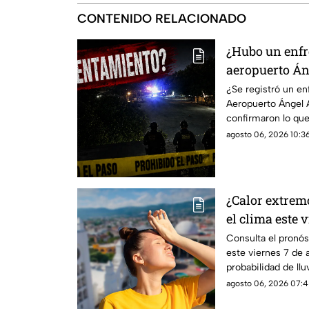
CONTENIDO RELACIONADO
¿Hubo un enfr
aeropuerto Án
dijeron las au
¿Se registró un e
Aeropuerto Ángel 
confirmaron lo que
agosto 06, 2026 10:36
¿Calor extrem
el clima este 
Chiapas
Consulta el pronós
este viernes 7 de 
probabilidad de llu
predominará el am
agosto 06, 2026 07:4