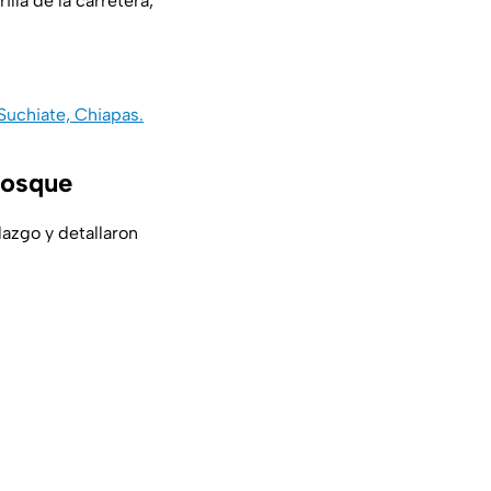
lla de la carretera,
Suchiate, Chiapas.
Bosque
lazgo y detallaron