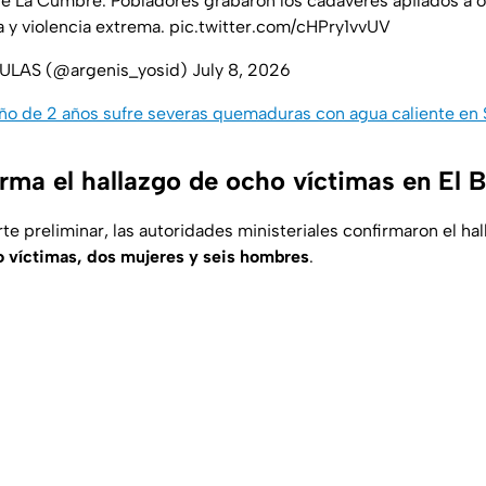
de La Cumbre. Pobladores grabaron los cadáveres apilados a ori
a y violencia extrema.
pic.twitter.com/cHPry1vvUV
ULAS (@argenis_yosid)
July 8, 2026
o de 2 años sufre severas quemaduras con agua caliente en 
irma el hallazgo de ocho víctimas en El 
te preliminar, las autoridades ministeriales confirmaron el hal
 víctimas, dos mujeres y seis hombres
.