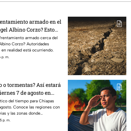
entamiento armado en el
gel Albino Corzo? Esto
toridades
nfrentamiento armado cerca del
Albino Corzo? Autoridades
 en realidad está ocurriendo.
 p. m.
o o tormentas? Así estará
viernes 7 de agosto en
tico del tiempo para Chiapas
agosto. Conoce las regiones con
vias y las zonas donde
biente caluroso.
5 p. m.