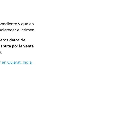
spondiente y que en
sclarecer el crimen.
meros datos de
isputa por la venta
s.
en Gujarat, India.