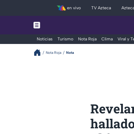
en vivo
TV Azteca
Aztec
Noticias
Turismo
Nota Roja
Clima
Viral y 
Nota Roja
Nota
Revela
hallado