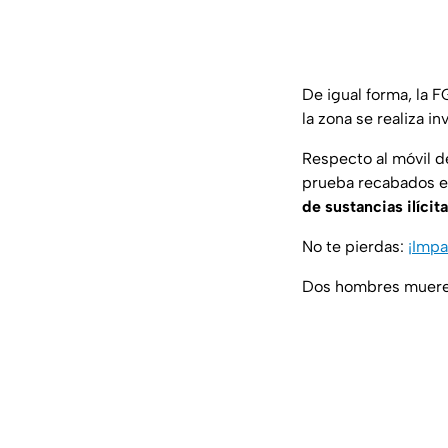
De igual forma, la F
la zona se realiza i
Respecto al móvil d
prueba recabados en
de sustancias ilícit
No te pierdas:
¡Impa
Dos hombres mueren