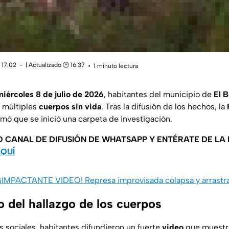
 17:02
| Actualizado 🕑 16:37
1 minuto lectura
miércoles 8 de julio de 2026
, habitantes del municipio de
El 
e múltiples
cuerpos sin vida
. Tras la difusión de los hechos, la
mó que se inició una carpeta de investigación.
O CANAL DE DIFUSIÓN DE WHATSAPP Y ENTÉRATE DE LA
AQUÍ
¡IMPACTANTE VIDEO! Represa improvisada colapsa y arrastra 
o del hallazgo de los cuerpos
s sociales, habitantes difundieron un fuerte
video
que muestr