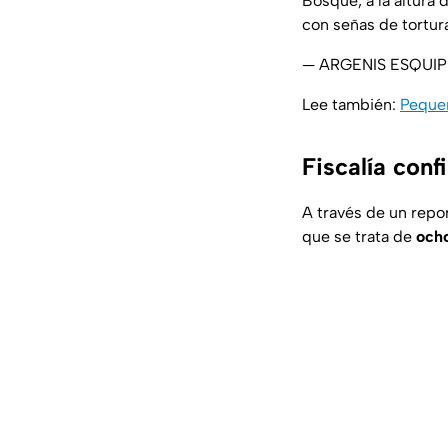
Bosque, a la altura 
con señas de tortur
— ARGENIS ESQUIP
Lee también:
Pequeñ
Fiscalía conf
A través de un repor
que se trata de
ocho