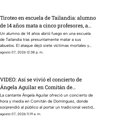
Tiroteo en escuela de Tailandia: alumno
de 14 años mata a cinco profesores, a
sus abuelos y deja decenas de heridos
Un alumno de 14 años abrió fuego en una escuela
de Tailandia tras presuntamente matar a sus
abuelos. El ataque dejó siete víctimas mortales y
decenas de heridos.
agosto 07, 2026 12:38 p. m.
VIDEO: Así se vivió el concierto de
Ángela Aguilar en Comitán de
Domínguez, Chiapas
La cantante Ángela Aguilar ofreció un concierto de
hora y media en Comitán de Domínguez, donde
sorprendió al público al portar un tradicional vestido
chiapaneco.
agosto 07, 2026 11:19 a. m.