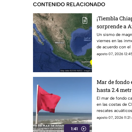
CONTENIDO RELACIONADO
¡Tiembla Chia
sorprende a Ar
agosto
Un sismo de magni
viernes en las inm
de acuerdo con el 
agosto 07, 2026 12:45
Mar de fondo 
hasta 2.4 metr
estado
El mar de fondo ca
en las costas de C
rescates acuáticos 
extremar precauci
agosto 07, 2026 11:21 
1:41