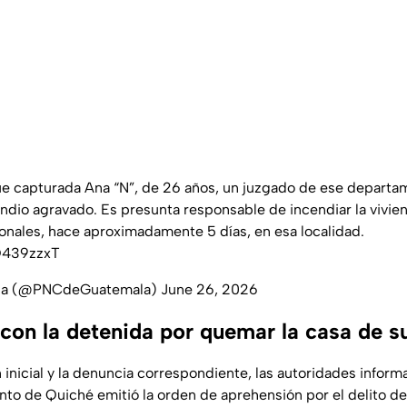
ue capturada Ana “N”, de 26 años, un juzgado de ese departam
endio agravado. Es presunta responsable de incendiar la vivie
nales, hace aproximadamente 5 días, en esa localidad.
cQ439zzxT
la (@PNCdeGuatemala)
June 26, 2026
con la detenida por quemar la casa de s
n inicial y la denuncia correspondiente, las autoridades infor
nto de Quiché emitió la orden de aprehensión por el delito d