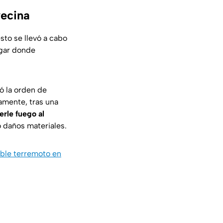
vecina
esto se llevó a cabo
ugar donde
ó la orden de
amente, tras una
rle fuego al
o daños materiales.
oble terremoto en