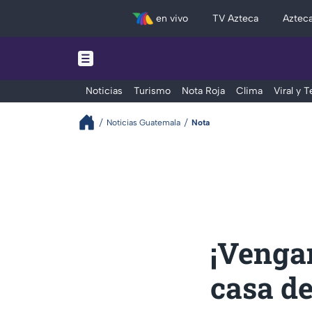
en vivo
TV Azteca
Aztec
Noticias
Turismo
Nota Roja
Clima
Viral y 
Noticias Guatemala
Nota
¡Venga
casa de