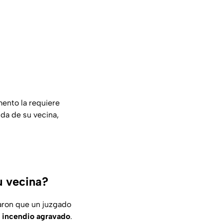
ento la requiere
nda de su vecina,
u vecina?
maron que un juzgado
e
incendio agravado
.