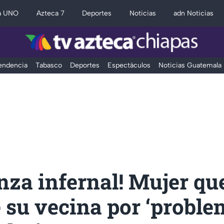
a UNO
Azteca 7
Deportes
Noticias
adn Noticias
Tendencia
Tabasco
Deportes
Espectáculos
Noticias Guatemala
nza infernal! Mujer qu
 su vecina por ‘probl