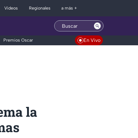
Regionales
Videos
a más +
En Vivo
Premios Oscar
ema la
emas