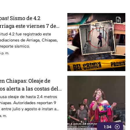
pas! Sismo de 4.2
riaga este viernes 7 de
tud 4.2 fue registrado este
ediaciones de Arriaga, Chiapas,
reporte sísmico.
 p. m.
en Chiapas: Oleaje de
os alerta a las costas del
usa oleaje de hasta 2.4 metros
hiapas. Autoridades reportan 9
entre julio y agosto e instan a
ones.
a. m.
1:34