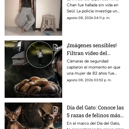
Chan fue hallada sin vida en
estaba en su
Seúl. La policía investiga un
departamento de Seúl
posible suicidio tras una alerta
agosto 08, 2026 04:11 p. m.
emitida durante una
transmisión en vivo.
¡Imágenes sensibles!
Filtran video del
asesinato de abuelita
Cámaras de seguridad
captaron el momento en que
vendedora de cemitas
una mujer de 82 años fue
en Puebla: le robaron
asesinada al regresar de
agosto 08, 2026 03:52 p. m.
unos pesos
vender cemitas en Chachapa,
Puebla, tras sufrir un asalto.
Día del Gato: Conoce las
5 razas de felinos más
raras del mundo
En el marco del Día del Gato,