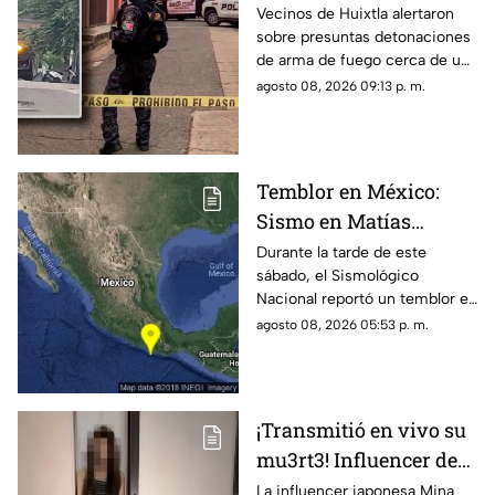
Chiapas: Vecinos
Vecinos de Huixtla alertaron
sobre presuntas detonaciones
alertan por
de arma de fuego cerca de una
detonaciones de fuego
bodega de café. Circulan
agosto 08, 2026 09:13 p. m.
imágenes en redes sociales;
autoridades no han
confirmado.
Temblor en México:
Sismo en Matías
Romero, Oaxaca, hoy 8
Durante la tarde de este
sábado, el Sismológico
de agosto de 2026
Nacional reportó un temblor en
México hoy, con epicentro en
agosto 08, 2026 05:53 p. m.
Matías Romero, Oaxaca.
¡Transmitió en vivo su
mu3rt3! Influencer de
k-pop Mina Chan
La influencer japonesa Mina