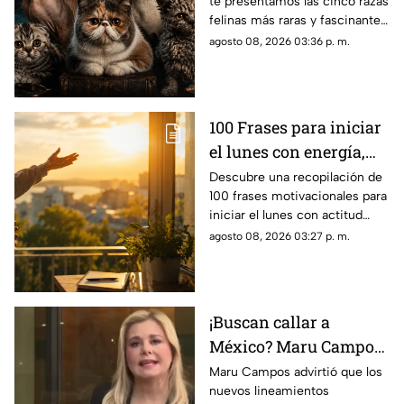
te presentamos las cinco razas
felinas más raras y fascinantes
del planeta por sus singulares
agosto 08, 2026 03:36 p. m.
características físicas.
100 Frases para iniciar
el lunes con energía,
motivación y éxito
Descubre una recopilación de
100 frases motivacionales para
iniciar el lunes con actitud
positiva, superar la rutina y
agosto 08, 2026 03:27 p. m.
enfocar tus metas semanales
con éxito.
¡Buscan callar a
México? Maru Campos
rechaza regulaciones
Maru Campos advirtió que los
nuevos lineamientos
que amenazan la