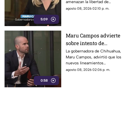
amenazan la libertad de
libertad de expresión y
expresión al permitir al poder
agosto 08, 2026 02:10 p. m.
sancionan a la prensa
sancionar a la prensa y definir
5:09
qué es información u opinión.
Maru Campos advierte
sobre intento de
censura del Gobierno
La gobernadora de Chihuahua,
Maru Campos, advirtió que los
Federal bajo la nueva
nuevos lineamientos
ley que controla a los
impulsados por el Gobierno
agosto 08, 2026 02:06 p. m.
medios
Federal podrían derivar en
0:58
actos de censura e influir en la
libertad de expresión.