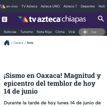
en vivo
TV Azteca
Azteca UNO
Azteca 7
Deportes
Notic
Noticias
Turismo
Nota Roja
Clima
Viral y Tendencia
Taba
En Vivo
Oaxaca
Nota
¡Sismo en Oaxaca! Magnitud y
epicentro del temblor de hoy
14 de junio
Durante la tarde de hoy lunes 14 de junio de