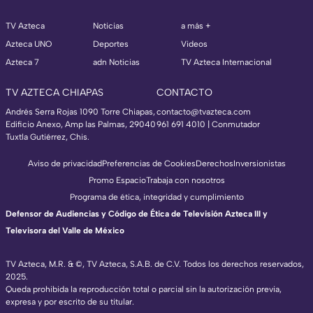
TV Azteca
Noticias
a más +
Azteca UNO
Deportes
Videos
Azteca 7
adn Noticias
TV Azteca Internacional
TV AZTECA CHIAPAS
CONTACTO
Andrés Serra Rojas 1090 Torre Chiapas,
contacto@tvazteca.com
Edificio Anexo, Amp las Palmas, 29040
961 691 4010 | Conmutador
Tuxtla Gutiérrez, Chis.
Aviso de privacidad
Preferencias de Cookies
Derechos
Inversionistas
Promo Espacio
Trabaja con nosotros
Programa de ética, integridad y cumplimiento
Defensor de Audiencias y Código de Ética de Televisión Azteca III y
Televisora del Valle de México
TV Azteca, M.R. & ©, TV Azteca, S.A.B. de C.V. Todos los derechos reservados,
2025.
Queda prohibida la reproducción total o parcial sin la autorización previa,
expresa y por escrito de su titular.