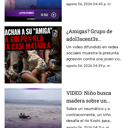
opiniones. Usuarios discuten
agosto 06, 2026 04:40 p. m.
si se trata de un dron, un globo
0:52
o un OVNI.
¿Amigas? Grupo de
adol3scent3s
emborrachan a
Un video difundido en redes
sociales muestra la presunta
jov3nc1ta y la agr3den
agresión contra una joven con
a golpes: grabaron todo
epilepsia en Estados Unidos. El
agosto 06, 2026 04:29 p. m.
caso ha provocado
indignación.
VIDEO: Niño busca
madera sobre un
neumático en el río
Sobre un neumático y a
contracorriente, un niño
Koshi, en la frontera de
desafía el río Koshi para
India y Nepal
recolectar madera. Una
agosto 06, 2026 04:21 p. m.