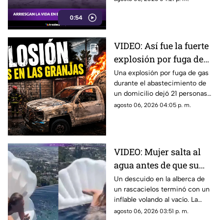
arriesgada práctica habitual en
0:54
la frontera de India y Nepal.
VIDEO: Así fue la fuerte
explosión por fuga de
gas en Cuernavaca: 21
Una explosión por fuga de gas
durante el abastecimiento de
heridos
un domicilio dejó 21 personas
heridas y daños en viviendas y
agosto 06, 2026 04:05 p. m.
vehículos en Cuernavaca.
VIDEO: Mujer salta al
agua antes de que su
inflable vuele al vacío
Un descuido en la alberca de
un rascacielos terminó con un
en un rascacielos
inflable volando al vacío. La
rápida reacción de una mujer
agosto 06, 2026 03:51 p. m.