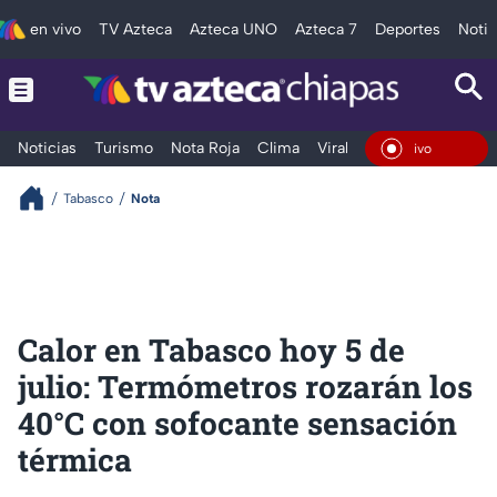
en vivo
TV Azteca
Azteca UNO
Azteca 7
Deportes
Notic
Noticias
Turismo
Nota Roja
Clima
Viral y Tendencia
Taba
En Vi
Tabasco
Nota
Calor en Tabasco hoy 5 de
julio: Termómetros rozarán los
40°C con sofocante sensación
térmica