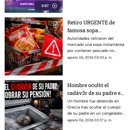
evitó un accidente.
0:57
Retiro URGENTE de
famosa sopa
instantánea por
Autoridades retiraron del
mercado una sopa instantánea
ingrediente que podría
por contener pescado no
ser mortal
declarado. Revisa lotes
agosto 06, 2026 03:43 p. m.
afectados, la marca del
producto y qué hacer.
Hombre ocultó el
cadáv3r de su padre en
un congelador para
Un hombre fue detenido en
Grecia tras ocultar el cuerpo
cobrar su pensión
de su padre en un congelador
durante años
para seguir cobrando su
agosto 06, 2026 03:37 p. m.
pensión durante varios años.