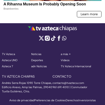
TV Azteca
Noticias
a más +
Azteca UNO
Deportes
Videos
Azteca 7
adn Noticias
TV Azteca Internacional
TV AZTECA CHIAPAS
CONTACTO
Andrés Serra Rojas 1090 Torre Chiapas,
contacto@tvazteca.com
Edificio Anexo, Amp las Palmas, 29040
961 691 4010 | Conmutador
Tuxtla Gutiérrez, Chis.
Aviso de privacidad
Preferencias de Cookies
Derechos
Inversionistas