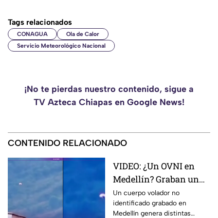
Tags relacionados
CONAGUA
Ola de Calor
Servicio Meteorológico Nacional
¡No te pierdas nuestro contenido, sigue a
TV Azteca Chiapas en Google News!
CONTENIDO RELACIONADO
VIDEO: ¿Un OVNI en
Medellín? Graban un
objeto volador sobre las
Un cuerpo volador no
identificado grabado en
montañas
Medellín genera distintas