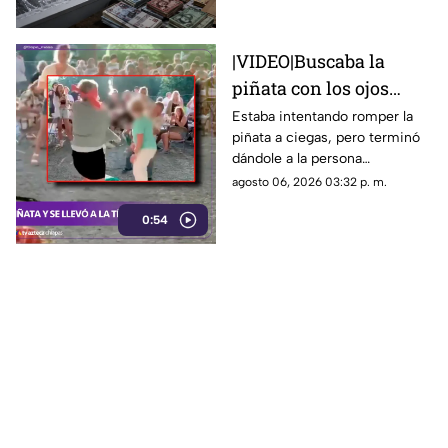
|VIDEO|Buscaba la
piñata con los ojos
vendados y golpeó sin
Estaba intentando romper la
piñata a ciegas, pero terminó
querer a una invitada
dándole a la persona
equivocada. Mira cómo fue el
agosto 06, 2026 03:32 p. m.
momento exacto del divertido
0:54
accidente.