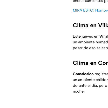
encharcamientos por 
MIRA ESTO: Hombre f
Clima en Vil
Este jueves en
Vill
un ambiente húmedo 
pesar de eso se esp
Clima en Com
Comalcalco
registr
un ambiente cálido 
durante el día, pero
noche.