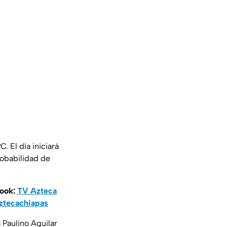
 El día iniciará
robabilidad de
book:
TV Azteca
ztecachiapas
 Paulino Aguilar