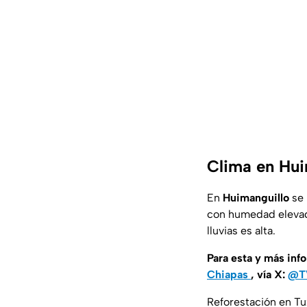
Clima en Hui
En
Huimanguillo
se 
con humedad elevada
lluvias es alta.
Para esta y más inf
Chiapas
, vía X:
@T
Reforestación en Tux