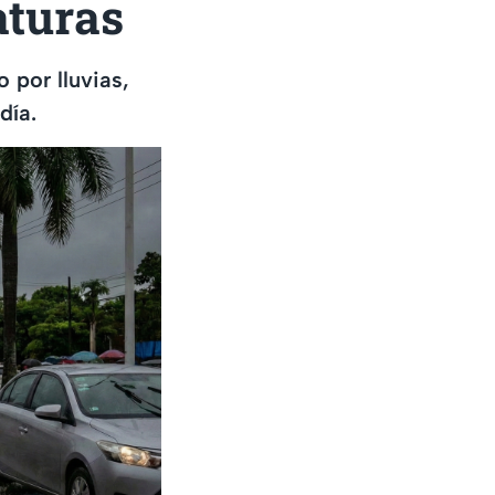
aturas
 por lluvias,
día.