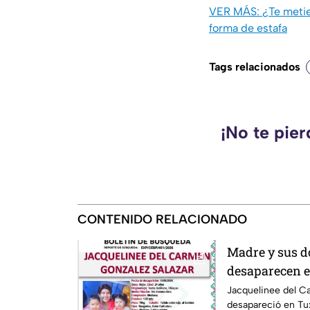
VER MÁS: ¿Te metie
forma de estafa
Tags relacionados
¡No te pie
CONTENIDO RELACIONADO
Madre y sus d
desaparecen e
esposo levant
Jacquelinee del C
desapareció en Tux