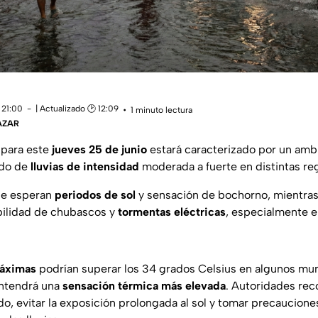
 21:00
| Actualizado 🕑 12:09
1 minuto lectura
ÁZAR
para este
jueves 25 de junio
estará caracterizado por un ambi
do de
lluvias de intensidad
moderada a fuerte en distintas re
se esperan
periodos de sol
y sensación de bochorno, mientras
bilidad de chubascos y
tormentas eléctricas
, especialmente e
máximas
podrían superar los 34 grados Celsius en algunos mun
ntendrá una
sensación térmica más elevada
. Autoridades re
o, evitar la exposición prolongada al sol y tomar precaucione