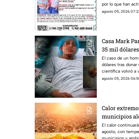
por lo que han act
paradero.
agosto 05, 2026 07:2
Casa Mark Par
35 mil dólares
El caso de un homb
dólares tras donar 
científica volvió a 
agosto 05, 2026 06:5
Calor extremo
municipios al
jueves
El calor continuar
agosto, con tempe
municipios y ambi