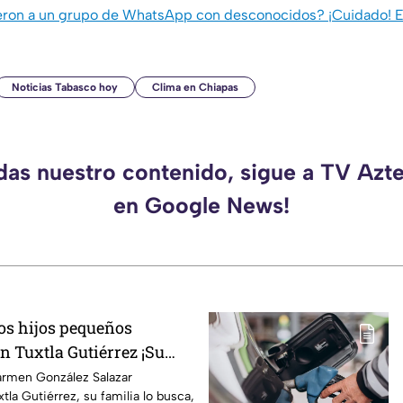
ron a un grupo de WhatsApp con desconocidos? ¡Cuidado! Es
Noticias Tabasco hoy
Clima en Chiapas
rdas nuestro contenido, sigue a TV Azt
en Google News!
os hijos pequeños
n Tuxtla Gutiérrez ¡Su
ó una ficha de busqueda!
armen González Salazar
tla Gutiérrez, su familia lo busca,