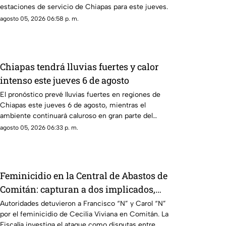
estaciones de servicio de Chiapas para este jueves.
agosto 05, 2026 06:58 p. m.
Chiapas tendrá lluvias fuertes y calor
intenso este jueves 6 de agosto
El pronóstico prevé lluvias fuertes en regiones de
Chiapas este jueves 6 de agosto, mientras el
ambiente continuará caluroso en gran parte del
estado.
agosto 05, 2026 06:33 p. m.
Feminicidio en la Central de Abastos de
Comitán: capturan a dos implicados,
una detención ocurrió en Jalisco
Autoridades detuvieron a Francisco “N” y Carol “N”
por el feminicidio de Cecilia Viviana en Comitán. La
Fiscalía investiga el ataque como disputas entre