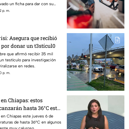
ivado un ficha para dar con su
2 p. m.
isi: Asegura que recibió
 por donar un t3stícul0
re que afirmó recibir 35 mil
un testículo para investigación
viralizarse en redes.
0 p. m.
 en Chiapas: estos
canzarán hasta 36°C este
á en Chiapas este jueves 6 de
raturas de hasta 36°C en algunos
ente muy caluroso.