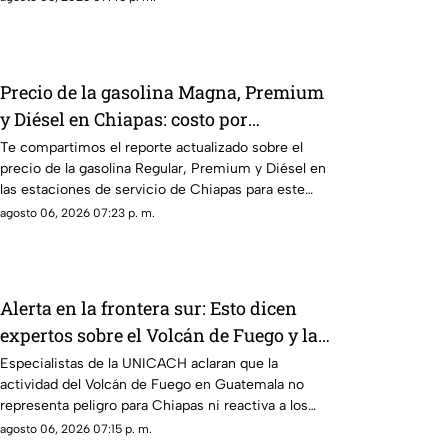
Precio de la gasolina Magna, Premium
y Diésel en Chiapas: costo por
municipio este viernes 7 de agosto
Te compartimos el reporte actualizado sobre el
precio de la gasolina Regular, Premium y Diésel en
las estaciones de servicio de Chiapas para este
cierre de semana.
agosto 06, 2026 07:23 p. m.
Alerta en la frontera sur: Esto dicen
expertos sobre el Volcán de Fuego y la
ceniza en Chiapas
Especialistas de la UNICACH aclaran que la
actividad del Volcán de Fuego en Guatemala no
representa peligro para Chiapas ni reactiva a los
volcanes Tacaná o El Chichón.
agosto 06, 2026 07:15 p. m.