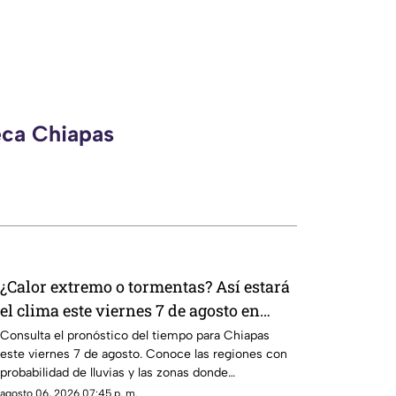
eca Chiapas
¿Calor extremo o tormentas? Así estará
el clima este viernes 7 de agosto en
Chiapas
Consulta el pronóstico del tiempo para Chiapas
este viernes 7 de agosto. Conoce las regiones con
probabilidad de lluvias y las zonas donde
predominará el ambiente caluroso.
agosto 06, 2026 07:45 p. m.