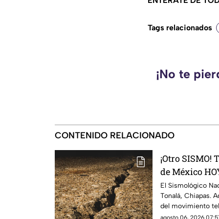
ENTÉRATE DE TOD
Tags relacionados
¡No te pie
CONTENIDO RELACIONADO
¡Otro SISMO! 
de México HOY
El Sismológico Na
Tonalá, Chiapas. A
del movimiento tel
2026.
agosto 06, 2026 07:5