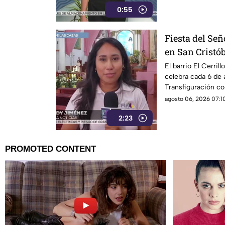
0:55
Fiesta del Señ
en San Cristób
y fe en El Cerr
El barrio El Cerril
celebra cada 6 de 
Transfiguración c
devoción.
agosto 06, 2026 07:10
2:23