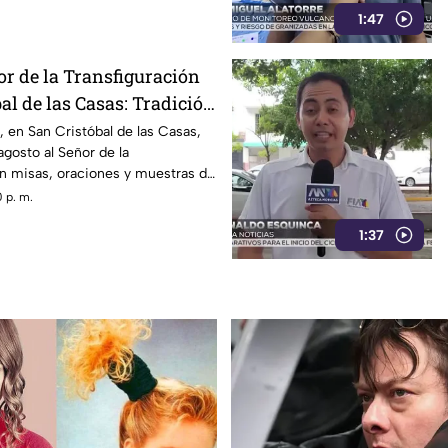
1:47
or de la Transfiguración
al de las Casas: Tradición
illo
lo, en San Cristóbal de las Casas,
agosto al Señor de la
on misas, oraciones y muestras de
 p. m.
1:37