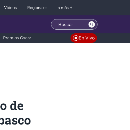
Regionales
Videos
a más +
En Vivo
Premios Oscar
o de
abasco