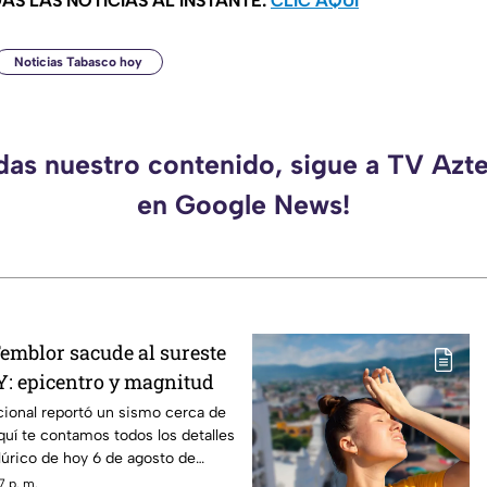
AS LAS NOTICIAS AL INSTANTE:
CLIC AQUÍ
Noticias Tabasco hoy
rdas nuestro contenido, sigue a TV Azt
en Google News!
Temblor sacude al sureste
: epicentro y magnitud
cional reportó un sismo cerca de
quí te contamos todos los detalles
úrico de hoy 6 de agosto de
7 p. m.