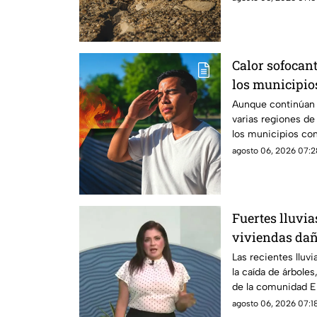
Calor sofocant
los municipio
más altas este
Aunque continúan la
varias regiones d
los municipios con
agosto 06, 2026 07:2
Fuertes lluvia
viviendas dañ
Chiapas
Las recientes lluv
la caída de árboles
de la comunidad El
auxilia.
agosto 06, 2026 07:18