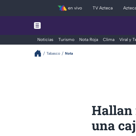
en vivo
TV Azteca
Aztec
Noticias
Turismo
Nota Roja
Clima
Viral y 
Tabasco
Nota
Hallan
una ca