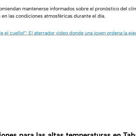
omiendan mantenerse informados sobre el pronóstico del cli
 en las condiciones atmosféricas durante el día.
 el cuello!”: El aterrador video donde una joven ordena la ej
nes para las altas temperaturas en Ta