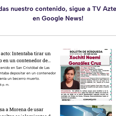
rdas nuestro contenido, sigue a TV Azt
en Google News!
 acto: Intentaba tirar un
o en un contenedor de
LC
enido en San Cristóbal de Las
ntaba depositar en un contenedor
enía un becerro muerto.
6 p. m.
sa a Morena de usar