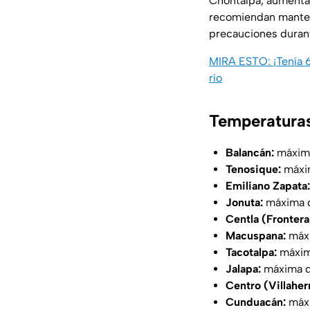
Chontalpa, aumentan
recomiendan mantene
precauciones durant
MIRA ESTO: ¡Tenía 6
río
Temperaturas
Balancán:
máxima
Tenosique:
máxi
Emiliano Zapata:
Jonuta:
máxima 
Centla (Frontera
Macuspana:
máx
Tacotalpa:
máxim
Jalapa:
máxima d
Centro (Villahe
Cunduacán:
máxi