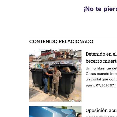
¡No te pie
CONTENIDO RELACIONADO
Detenido en el
becerro muert
basura en SC
Un hombre fue det
Casas cuando inte
un costal que cont
agosto 07, 2026 07:4
Oposición acu