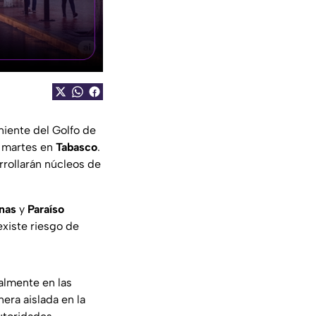
niente del Golfo de
e martes en
Tabasco
.
rrollarán núcleos de
nas
y
Paraíso
existe riesgo de
almente en las
era aislada en la