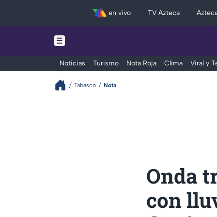
en vivo
TV Azteca
Aztec
Noticias
Turismo
Nota Roja
Clima
Viral y 
Tabasco
Nota
Onda t
con llu