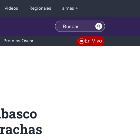
Regionales
Videos
a más +
En Vivo
Premios Oscar
abasco
 rachas