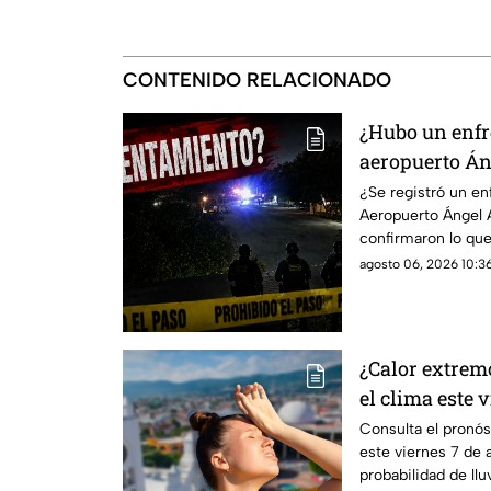
CONTENIDO RELACIONADO
¿Hubo un enfr
aeropuerto Án
dijeron las au
¿Se registró un e
Aeropuerto Ángel 
confirmaron lo que
agosto 06, 2026 10:36
¿Calor extrem
el clima este 
Chiapas
Consulta el pronós
este viernes 7 de 
probabilidad de llu