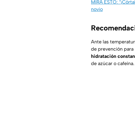
MIRA ESTO: “¡Córtale
novio
Recomendacio
Ante las temperatur
de prevención para 
hidratación constan
de azúcar o cafeína.