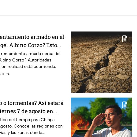
entamiento armado en el
gel Albino Corzo? Esto
toridades
nfrentamiento armado cerca del
Albino Corzo? Autoridades
 en realidad está ocurriendo.
 p. m.
o o tormentas? Así estará
viernes 7 de agosto en
tico del tiempo para Chiapas
agosto. Conoce las regiones con
vias y las zonas donde