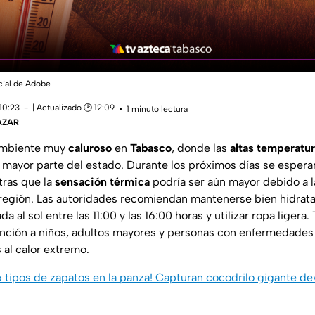
icial de Adobe
10:23
| Actualizado 🕑 12:09
1 minuto lectura
ÁZAR
 ambiente muy
caluroso
en
Tabasco
, donde las
altas temperatu
mayor parte del estado. Durante los próximos días se espera
tras que la
sensación térmica
podría ser aún mayor debido a 
a región. Las autoridades recomiendan mantenerse bien hidratad
a al sol entre las 11:00 y las 16:00 horas y utilizar ropa ligera
ención a niños, adultos mayores y personas con enfermedades
 al calor extremo.
 tipos de zapatos en la panza! Capturan cocodrilo gigante 