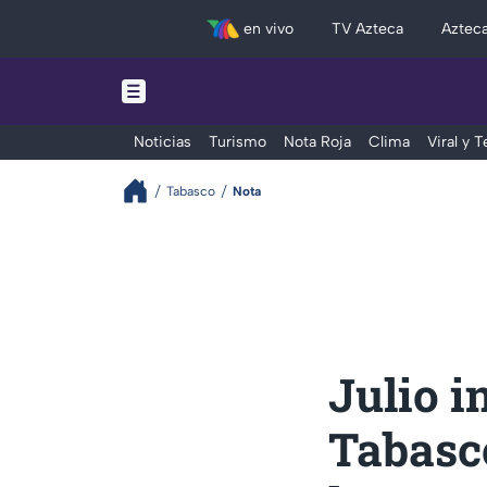
en vivo
TV Azteca
Aztec
Noticias
Turismo
Nota Roja
Clima
Viral y 
Tabasco
Nota
Julio i
Tabasc