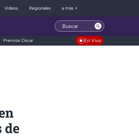
Regionales
Videos
a más +
En Vivo
Premios Oscar
 en
 de