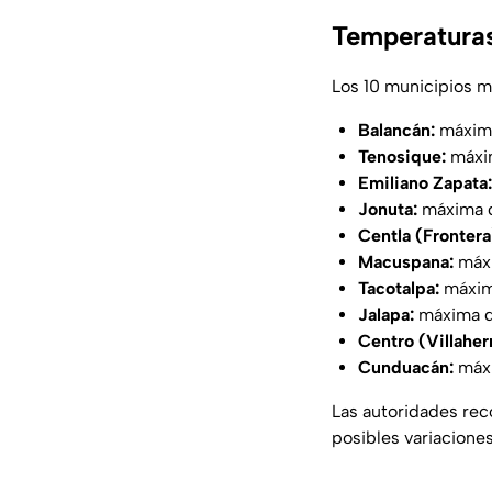
Temperaturas
Los 10 municipios m
Balancán:
máxima
Tenosique:
máxi
Emiliano Zapata:
Jonuta:
máxima 
Centla (Frontera
Macuspana:
máxi
Tacotalpa:
máxim
Jalapa:
máxima d
Centro (Villahe
Cunduacán:
máxi
Las autoridades rec
posibles variaciones