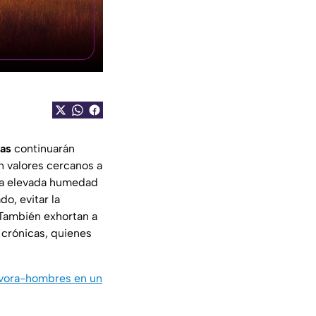
ras
continuarán
n valores cercanos a
la elevada humedad
o, evitar la
. También exhortan a
 crónicas, quienes
devora-hombres en un