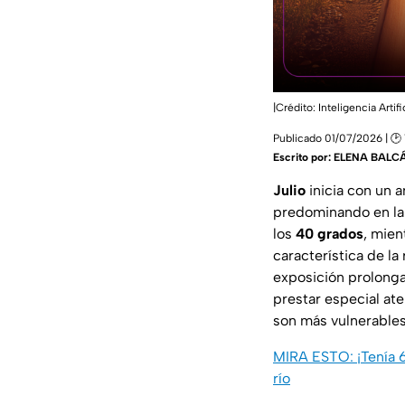
|Crédito: Inteligencia Artif
Publicado 01/07/2026 | 🕑 
Escrito por:
ELENA BALC
Julio
inicia con un
predominando en la 
los
40 grados
, mien
característica de l
exposición prolongad
prestar especial at
son más vulnerables
MIRA ESTO: ¡Tenía 6
río