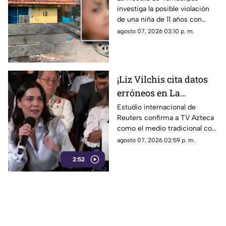
investiga la posible violación
embarazo: autoridades
de una niña de 11 años con
investigan familiares
cinco meses de embarazo en
agosto 07, 2026 03:10 p. m.
Matamoros, todo apunta al
entorno familiar.
¡Liz Vilchis cita datos
erróneos en La
Mañanera: Estudio de
Estudio internacional de
Reuters confirma a TV Azteca
Reuters confirma
como el medio tradicional con
liderazgo de TV Azteca
mayor alcance y credibilidad
agosto 07, 2026 02:59 p. m.
en alcance y
en México, tras
credibilidad
2:52
inconsistencias en La
Mañanera.