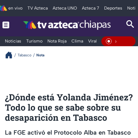
en vivo
TV Azteca
Azteca UNO
Azteca 7
Deportes
Notic
Noticias
Turismo
Nota Roja
Clima
Viral y Tendencia
Taba
En Vivo
Tabasco
Nota
¿Dónde está Yolanda Jiménez?
Todo lo que se sabe sobre su
desaparición en Tabasco
La FGE activó el Protocolo Alba en Tabasco