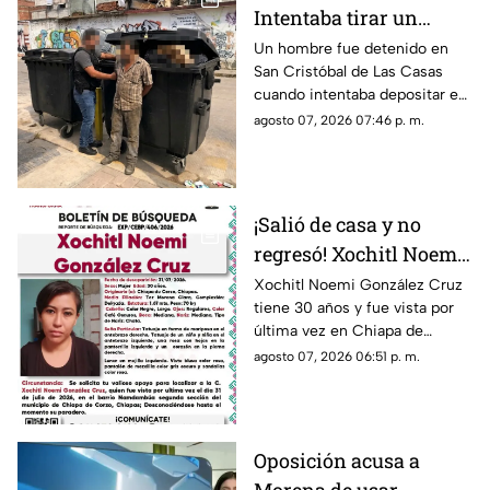
Intentaba tirar un
becerro muerto en un
Un hombre fue detenido en
San Cristóbal de Las Casas
contenedor de basura
cuando intentaba depositar en
en SCLC
un contenedor un costal que
agosto 07, 2026 07:46 p. m.
contenía un becerro muerto.
¡Salió de casa y no
regresó! Xochitl Noemi
desapareció en Chiapa
Xochitl Noemi González Cruz
tiene 30 años y fue vista por
de Corzo
última vez en Chiapa de
Corzo, Chiapas.
agosto 07, 2026 06:51 p. m.
Oposición acusa a