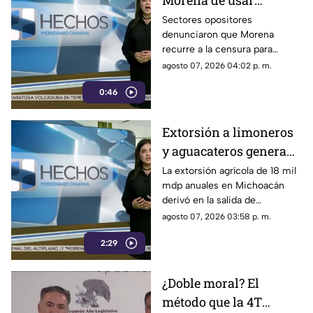
Morena de usar
censura para ocultar
Sectores opositores
denunciaron que Morena
seńalamientos de
recurre a la censura para
narcopolítica
imponer su versión oficial y
agosto 07, 2026 04:02 p. m.
desestimar señalamientos que
0:46
vinculan a la 4T con la
narcopolítica.
Extorsión a limoneros
y aguacateros genera
pérdidas de 18 mil mdp
La extorsión agrícola de 18 mil
mdp anuales en Michoacán
en Michoacán
derivó en la salida de
inspectores de EE. UU.,
agosto 07, 2026 03:58 p. m.
frenando la exportación de
2:29
aguacate y provocando
severas pérdidas.
¿Doble moral? El
método que la 4T