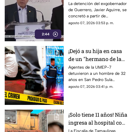
desacredita para Rocha
La detención del exgobernador
de Guerrero, Javier Aguirre, se
Moya y Enrique
concretó a partir de
Inzunza fue el que
declaraciones de testigos
agosto 07, 2026 03:53 p. m.
metió a la cárcel a
protegidos, figura legal
Javier Aguirre
2:44
cuestionada por la 4T.
¡Dejó a su hija en casa
de un "hermano de la
iglesia" para jugar con
Agentes de la UMEP-7
detuvieron a un hombre de 32
otros niños y la niña
años en San Pedro Sula
terminó 4bus4d4
acusado de agredir
agosto 07, 2026 03:41 p. m.
sexualmente a una niña de 9
años. El sospechoso fue
remitido al Ministerio Público.
¡Solo tiene 11 años! Niña
ingresa al hospital con
más de 5 meses de
La Fiscalía de Tamaulipas