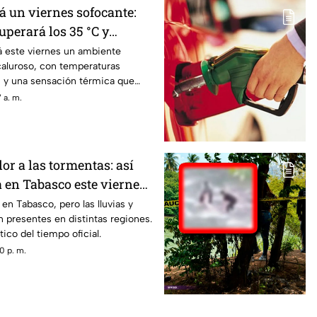
á un viernes sofocante:
perará los 35 °C y
ará a 40 °C
á este viernes un ambiente
aluroso, con temperaturas
C y una sensación térmica que
 °C.
 a. m.
lor a las tormentas: así
a en Tabasco este viernes
 en Tabasco, pero las lluvias y
 presentes en distintas regiones.
ico del tiempo oficial.
0 p. m.