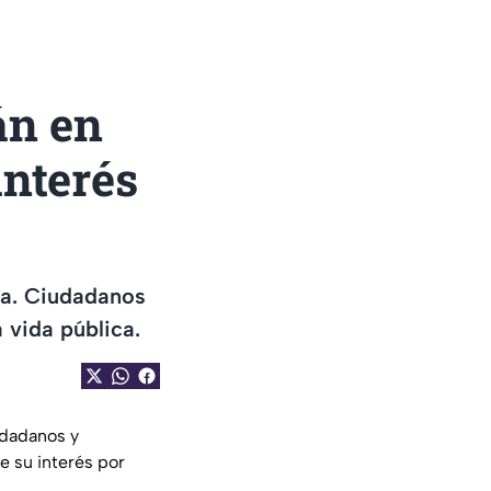
án en
interés
ca. Ciudadanos
 vida pública.
udadanos y
e su interés por