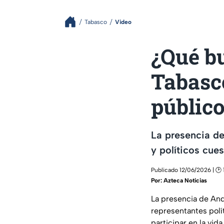
Tabasco
Video
¿Qué b
Tabasco
públic
La presencia d
y políticos cue
Publicado 12/06/2026 | 🕑
Por:
Azteca Noticias
La presencia de An
representantes polít
participar en la vid