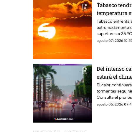
Tabasco tendr
temperatura su
sensación lleg
Tabasco enfrentar
extremadamente c
superiores a 35 °
podría alcanzar 45
agosto 07, 2026 10:57
Del intenso ca
estará el clim
7 de agosto
El calor continuará
tormentas seguirán
Consulta el pronóst
agosto 06, 2026 07:4