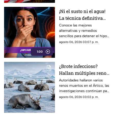
¡Ni el susto ni el agua!
La técnica definitiva
para cortar el hipo en
Conoce las mejores
alternativas y remedios
segundos
sencillos para detener el hipo
de forma rápida, desde
agosto 06, 2026 03:07 p. m.
técnicas de respiración hasta
1:00
soluciones caseras.
¿Brote infeccioso?
Hallan múltiples renos
muertos en el Ártico
Autoridades hallaron varios
renos muertos en el Ártico, las
por causas
investigaciones continúan para
desconocidas
conocer las causas de estas
agosto 06, 2026 03:02 p. m.
inusuales muertes en Svalbard.