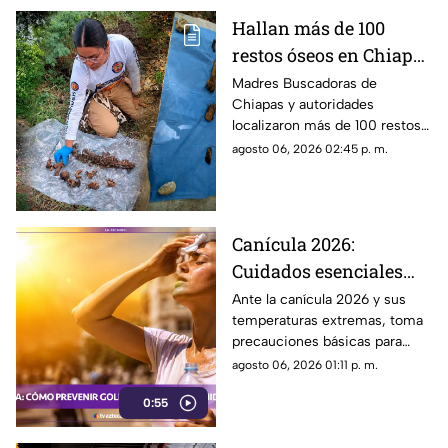
Hallan más de 100
restos óseos en Chiapas
escondidos en fosas
Madres Buscadoras de
Chiapas y autoridades
clandestinas
localizaron más de 100 restos
óseos en la comunidad 20 de
agosto 06, 2026 02:45 p. m.
Noviembre. Conoce los
detalles del hallazgo.
Canícula 2026:
Cuidados esenciales
para proteger tu salud
Ante la canícula 2026 y sus
temperaturas extremas, toma
del intenso calor
precauciones básicas para
evitar deshidratación, golpes
agosto 06, 2026 01:11 p. m.
de calor y enfermedades.
0:55