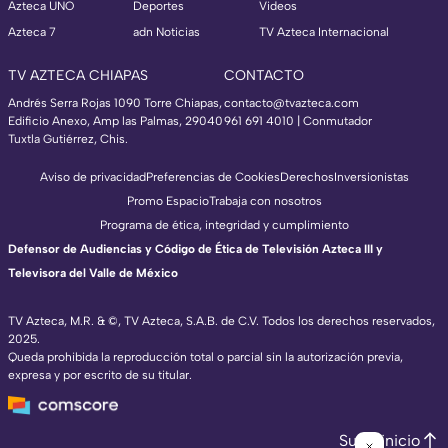
Azteca UNO
Deportes
Videos
Azteca 7
adn Noticias
TV Azteca Internacional
TV AZTECA CHIAPAS
CONTACTO
Andrés Serra Rojas 1090 Torre Chiapas,
contacto@tvazteca.com
Edificio Anexo, Amp las Palmas, 29040
961 691 4010 | Conmutador
Tuxtla Gutiérrez, Chis.
Aviso de privacidad
Preferencias de Cookies
Derechos
Inversionistas
Promo Espacio
Trabaja con nosotros
Programa de ética, integridad y cumplimiento
Defensor de Audiencias y Código de Ética de Televisión Azteca III y
Televisora del Valle de México
TV Azteca, M.R. & ©, TV Azteca, S.A.B. de C.V. Todos los derechos reservados,
2025.
Queda prohibida la reproducción total o parcial sin la autorización previa,
expresa y por escrito de su titular.
Subir inicio