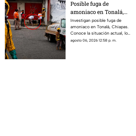
Posible fuga de
amoniaco en Tonalá,
Chiapas: riesgos y
Investigan posible fuga de
amoniaco en Tonalá, Chiapas.
situación actual
Conoce la situación actual, los
riesgos para la salud y las
agosto 06, 2026 12:58 p. m.
medidas de prevención para la
población.