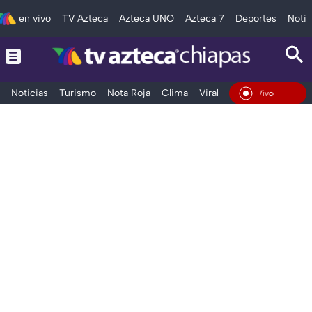
en vivo
TV Azteca
Azteca UNO
Azteca 7
Deportes
Notic
Noticias
Turismo
Nota Roja
Clima
Viral y Tendencia
Taba
En Vivo