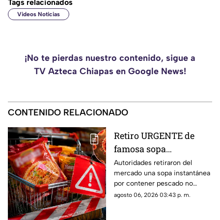
Tags relacionados
Videos Noticias
¡No te pierdas nuestro contenido, sigue a
TV Azteca Chiapas en Google News!
CONTENIDO RELACIONADO
Retiro URGENTE de
famosa sopa
instantánea por
Autoridades retiraron del
mercado una sopa instantánea
ingrediente que podría
por contener pescado no
ser mortal
declarado. Revisa lotes
agosto 06, 2026 03:43 p. m.
afectados, la marca del
producto y qué hacer.