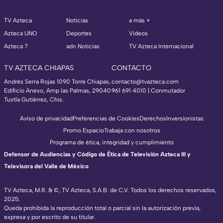
TV Azteca
Noticias
a más +
Azteca UNO
Deportes
Videos
Azteca 7
adn Noticias
TV Azteca Internacional
TV AZTECA CHIAPAS
CONTACTO
Andrés Serra Rojas 1090 Torre Chiapas,
contacto@tvazteca.com
Edificio Anexo, Amp las Palmas, 29040
961 691 4010 | Conmutador
Tuxtla Gutiérrez, Chis.
Aviso de privacidad
Preferencias de Cookies
Derechos
Inversionistas
Promo Espacio
Trabaja con nosotros
Programa de ética, integridad y cumplimiento
Defensor de Audiencias y Código de Ética de Televisión Azteca III y
Televisora del Valle de México
TV Azteca, M.R. & ©, TV Azteca, S.A.B. de C.V. Todos los derechos reservados,
2025.
Queda prohibida la reproducción total o parcial sin la autorización previa,
expresa y por escrito de su titular.