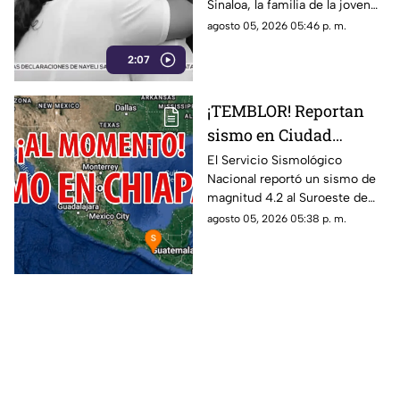
Sinaloa, la familia de la joven
de complicidad
exige la pena máxima y
agosto 05, 2026 05:46 p. m.
denuncia que los cómplices
2:07
del crimen siguen prófugos.
¡TEMBLOR! Reportan
sismo en Ciudad
Hidalgo, Chiapas, hoy 5
El Servicio Sismológico
Nacional reportó un sismo de
de agosto del 2026
magnitud 4.2 al Suroeste de
Ciudad Hidalgo, Chiapas. Aquí
agosto 05, 2026 05:38 p. m.
te contamos todos los detalles.