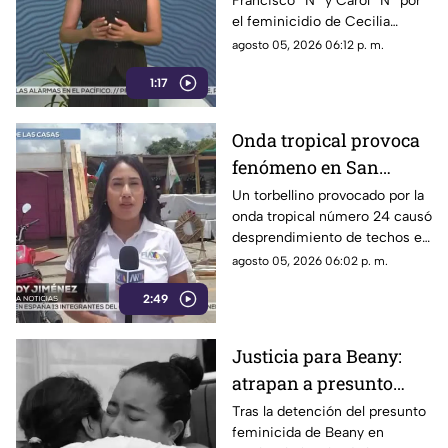
Francisco “N” y Carol “N” por
dos implicados, una
el feminicidio de Cecilia
detención ocurrió en
Viviana en Comitán. La Fiscalía
agosto 05, 2026 06:12 p. m.
Jalisco
investiga el ataque como
1:17
disputas entre locatarios.
Onda tropical provoca
fenómeno en San
Cristóbal: torbellino
Un torbellino provocado por la
onda tropical número 24 causó
desprende techos de
desprendimiento de techos en
locales y derriba
un mercado y la caída de
agosto 05, 2026 06:02 p. m.
árboles
árboles sobre vehículos en San
2:49
Cristóbal de Las Casas.
Justicia para Beany:
atrapan a presunto
f3minic1da en Sinaloa
Tras la detención del presunto
feminicida de Beany en
y exigen investigar red