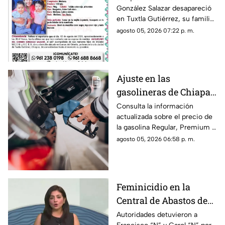
González Salazar desapareció
esposo levantó una
en Tuxtla Gutiérrez, su familia
ficha de busqueda!
lo busca, por lo que han
agosto 05, 2026 07:22 p. m.
activado un ficha para dar con
su paradero.
Ajuste en las
gasolineras de Chiapas:
Precio de la Magna,
Consulta la información
actualizada sobre el precio de
Premium y Diésel este
la gasolina Regular, Premium y
jueves 6 de agosto
Diésel en las estaciones de
agosto 05, 2026 06:58 p. m.
servicio de Chiapas para este
jueves.
Feminicidio en la
Central de Abastos de
Comitán: capturan a
Autoridades detuvieron a