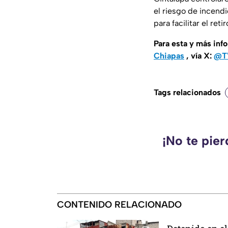
el riesgo de incend
para facilitar el ret
Para esta y más inf
Chiapas
, vía X:
@TV
Tags relacionados
¡No te pie
CONTENIDO RELACIONADO