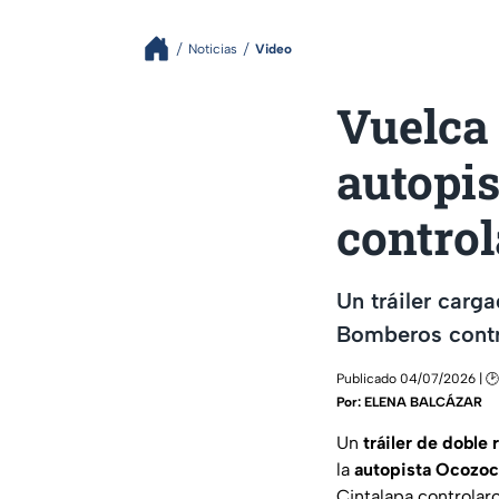
Noticias
Video
Vuelca 
autopis
contro
Un tráiler carg
Bomberos contro
Publicado 04/07/2026 | 🕑
Por:
ELENA BALCÁZAR
Un
tráiler de doble
la
autopista Ocozoc
Cintalapa controlaro