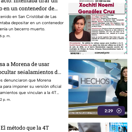
 acto: Intentaba tirar un
o en un contenedor de
LC
enido en San Cristóbal de Las
ntaba depositar en un contenedor
enía un becerro muerto.
6 p. m.
sa a Morena de usar
ocultar seńalamientos de
es denunciaron que Morena
a para imponer su versión oficial
amientos que vinculan a la 4T
a.
2 p. m.
2:29
 El método que la 4T