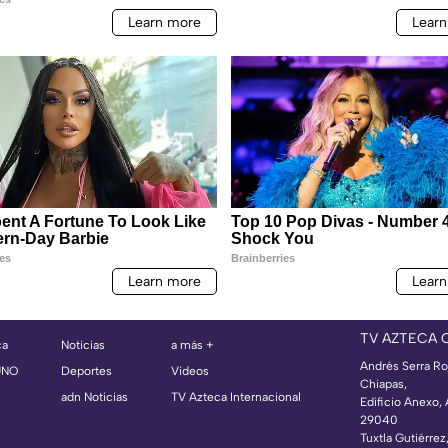
TV AZTECA 
ca
Noticias
a más +
Andrés Serra Ro
UNO
Deportes
Videos
Chiapas,
adn Noticias
TV Azteca Internacional
Edificio Anexo,
29040
Tuxtla Gutiérrez