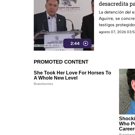
desacredita p
Inzunza fue el
La detención del e
Aguirre, se concre
Javier Aguirr
testigos protegidos
4T.
agosto 07, 2026 03:5
2:44