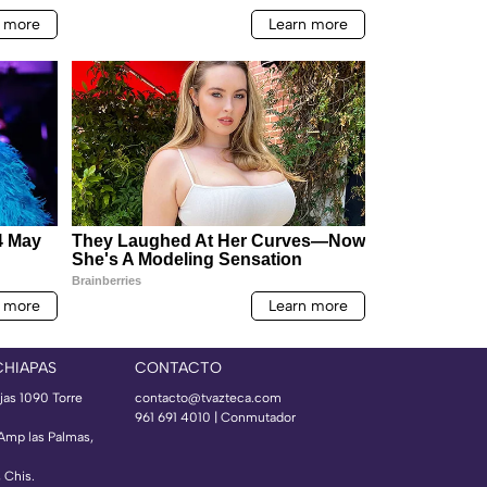
CHIAPAS
CONTACTO
jas 1090 Torre
contacto@tvazteca.com
961 691 4010 | Conmutador
 Amp las Palmas,
, Chis.