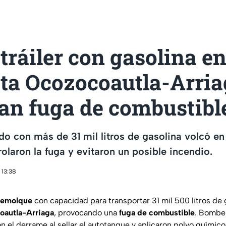
tráiler con gasolina en
ta Ocozocoautla-Arria
lan fuga de combustibl
ado con más de 31 mil litros de gasolina volcó e
laron la fuga y evitaron un posible incendio.
 13:38
 remolque
con capacidad para transportar 31 mil 500 litros de 
oautla-Arriaga
, provocando una
fuga de combustible
. Bomber
n el derrame al sellar el autotanque y aplicaron polvo químic