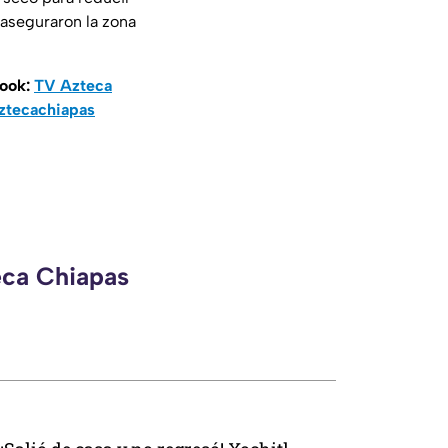
 aseguraron la zona
book:
TV Azteca
ztecachiapas
eca Chiapas