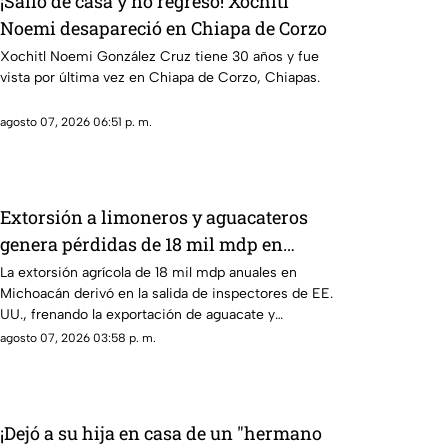
¡Salió de casa y no regresó! Xochitl
Noemi desapareció en Chiapa de Corzo
Xochitl Noemi González Cruz tiene 30 años y fue
vista por última vez en Chiapa de Corzo, Chiapas.
agosto 07, 2026 06:51 p. m.
Extorsión a limoneros y aguacateros
genera pérdidas de 18 mil mdp en
Michoacán
La extorsión agrícola de 18 mil mdp anuales en
Michoacán derivó en la salida de inspectores de EE.
UU., frenando la exportación de aguacate y
provocando severas pérdidas.
agosto 07, 2026 03:58 p. m.
¡Dejó a su hija en casa de un "hermano