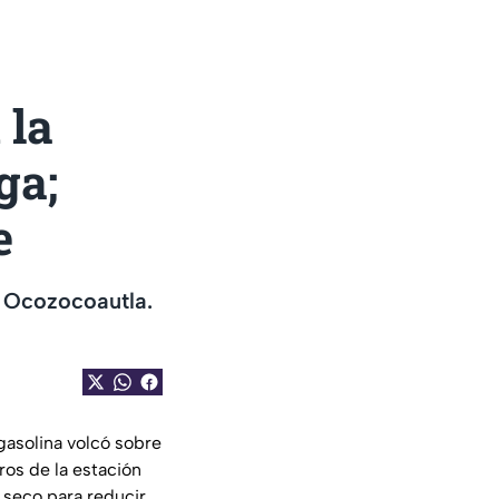
 la
ga;
e
n Ocozocoautla.
gasolina volcó sobre
os de la estación
o seco para reducir