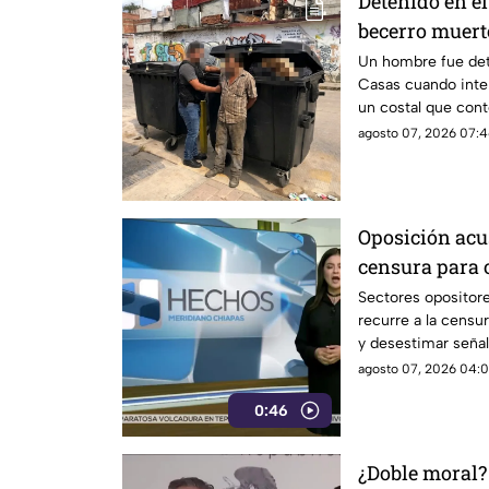
Detenido en el
becerro muert
basura en SC
Un hombre fue det
Casas cuando inte
un costal que cont
agosto 07, 2026 07:4
Oposición acu
censura para 
narcopolítica
Sectores opositor
recurre a la censur
y desestimar señal
con la narcopolític
agosto 07, 2026 04:0
0:46
¿Doble moral?