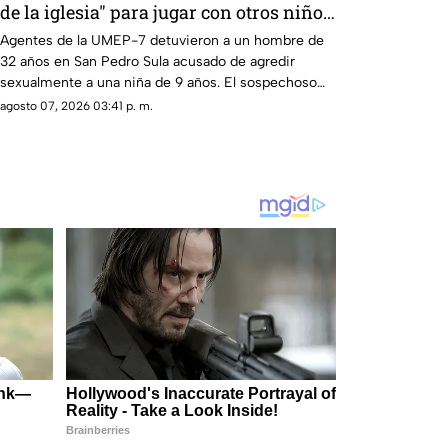
de la iglesia" para jugar con otros niños
y la niña terminó 4bus4d4
Agentes de la UMEP-7 detuvieron a un hombre de
32 años en San Pedro Sula acusado de agredir
sexualmente a una niña de 9 años. El sospechoso
fue remitido al Ministerio Público.
agosto 07, 2026 03:41 p. m.