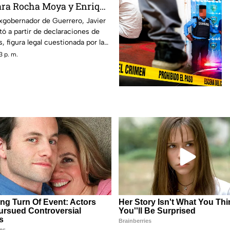
ara Rocha Moya y Enrique
 que metió a la cárcel a
xgobernador de Guerrero, Javier
tó a partir de declaraciones de
e
, figura legal cuestionada por la
3 p. m.