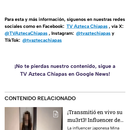
Para esta y más información, síguenos en nuestras redes
sociales como en Facebook:
TV Azteca Chiapas
, vía X:
@TVAztecaChiapas
, Instagram:
@tvaztechiapas
y
TikTok:
@tvaztecachiapas
¡No te pierdas nuestro contenido, sigue a
TV Azteca Chiapas en Google News!
CONTENIDO RELACIONADO
¡Transmitió en vivo su
mu3rt3! Influencer de
k-pop Mina Chan
La influencer japonesa Mina