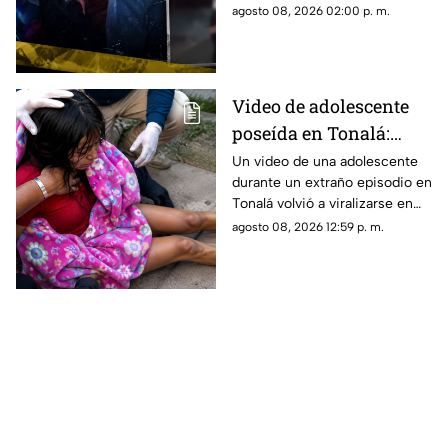
Moscú y grabado la agresión.
agosto 08, 2026 02:00 p. m.
Dos ya fueron detenidos.
Video de adolescente
poseída en Tonalá:
bomberos llegaron
Un video de una adolescente
durante un extraño episodio en
auxiliarla ¿Qué es lo
Tonalá volvió a viralizarse en
que ocurrió?
TikTok, aunque las
agosto 08, 2026 12:59 p. m.
circunstancias del hecho
siguen sin aclararse.