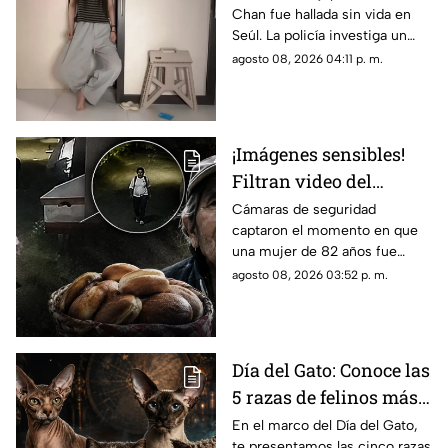
Chan fue hallada sin vida en
estaba en su
Seúl. La policía investiga un
departamento de Seúl
posible suicidio tras una alerta
agosto 08, 2026 04:11 p. m.
emitida durante una
transmisión en vivo.
¡Imágenes sensibles!
Filtran video del
asesinato de abuelita
Cámaras de seguridad
captaron el momento en que
vendedora de cemitas
una mujer de 82 años fue
en Puebla: le robaron
asesinada al regresar de
agosto 08, 2026 03:52 p. m.
unos pesos
vender cemitas en Chachapa,
Puebla, tras sufrir un asalto.
Día del Gato: Conoce las
5 razas de felinos más
raras del mundo
En el marco del Día del Gato,
te presentamos las cinco razas