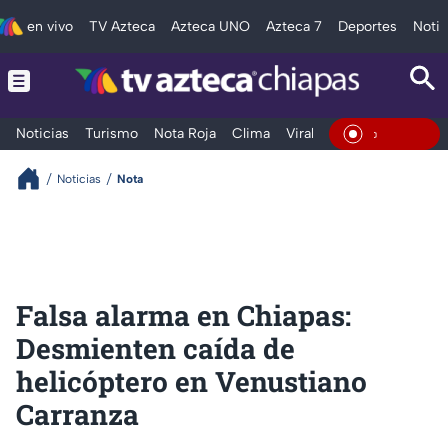
en vivo
TV Azteca
Azteca UNO
Azteca 7
Deportes
Notic
Noticias
Turismo
Nota Roja
Clima
Viral y Tendencia
Taba
En Vivo
Noticias
Nota
Falsa alarma en Chiapas:
Desmienten caída de
helicóptero en Venustiano
Carranza