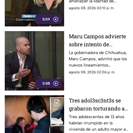
amenazan la libertad de
libertad de expresión y
expresión al permitir al poder
agosto 08, 2026 02:10 p. m.
sancionan a la prensa
sancionar a la prensa y definir
5:09
qué es información u opinión.
Maru Campos advierte
sobre intento de
censura del Gobierno
La gobernadora de Chihuahua,
Maru Campos, advirtió que los
Federal bajo la nueva
nuevos lineamientos
ley que controla a los
impulsados por el Gobierno
agosto 08, 2026 02:06 p. m.
medios
Federal podrían derivar en
0:58
actos de censura e influir en la
libertad de expresión.
Tres adol3sc3nt3s se
grabaron torturando a
un adulto mayor en su
Tres adolescentes de 13 años
habrían irrumpido en la
propia casa en Rusia
vivienda de un adulto mayor en