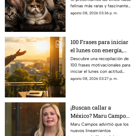
felinas más raras y fascinantes
del planeta por sus singulares
agosto 08, 2026 03:36 p. m.
características físicas.
100 Frases para iniciar
el lunes con energía,
motivación y éxito
Descubre una recopilación de
100 frases motivacionales para
iniciar el lunes con actitud
positiva, superar la rutina y
agosto 08, 2026 03:27 p. m.
enfocar tus metas semanales
con éxito.
¡Buscan callar a
México? Maru Campos
rechaza regulaciones
Maru Campos advirtió que los
nuevos lineamientos
que amenazan la