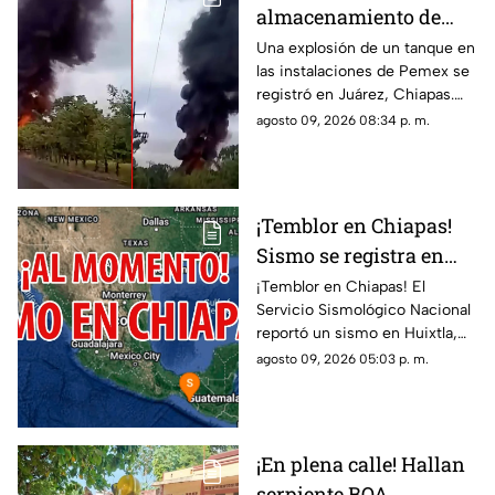
almacenamiento de
hidrocarburo de Pemex
Una explosión de un tanque en
las instalaciones de Pemex se
en Chiapas
registró en Juárez, Chiapas.
Entérate de los detalles y el
agosto 09, 2026 08:34 p. m.
saldo preliminar del siniestro
aquí.
¡Temblor en Chiapas!
Sismo se registra en
Huixtla HOY: epicentro
¡Temblor en Chiapas! El
Servicio Sismológico Nacional
y magnitud
reportó un sismo en Huixtla,
Chiapas. Aquí te contamos
agosto 09, 2026 05:03 p. m.
todos los detalles del
movimiento telúrico.
¡En plena calle! Hallan
serpiente BOA