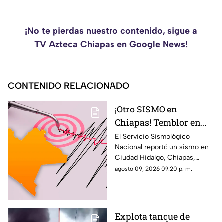
¡No te pierdas nuestro contenido, sigue a
TV Azteca Chiapas en Google News!
CONTENIDO RELACIONADO
¡Otro SISMO en
Chiapas! Temblor en
Ciudad Hidalgo HOY:
El Servicio Sismológico
Nacional reportó un sismo en
epicentro y magnitud
Ciudad Hidalgo, Chiapas,
siendo el segundo movimiento
agosto 09, 2026 09:20 p. m.
telúrico magnitud mayor a 4
registrado hoy, 9 de agosto.
Explota tanque de