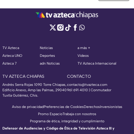
TV Azteca
Noticias
a más +
Azteca UNO
Deportes
Videos
Azteca 7
adn Noticias
TV Azteca Internacional
TV AZTECA CHIAPAS
CONTACTO
Andrés Serra Rojas 1090 Torre Chiapas,
contacto@tvazteca.com
Edificio Anexo, Amp las Palmas, 29040
961 691 4010 | Conmutador
Tuxtla Gutiérrez, Chis.
Aviso de privacidad
Preferencias de Cookies
Derechos
Inversionistas
Promo Espacio
Trabaja con nosotros
Programa de ética, integridad y cumplimiento
Defensor de Audiencias y Código de Ética de Televisión Azteca III y