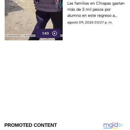
Chiapanecos gastan
Las familias en Chiapas gastan
más de 3 mil pesos por
más de 3 mil pesos por
alumno en este regreso a
alumno
clases. Descubre cómo
agosto 09, 2026 03:07 p. m.
reciclan y sacrifican
1:43
vacaciones para amortiguar el
fuerte golpe.