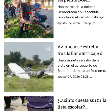
constrictor en
Habitantes de la colonia
Democracia en Tapachula
Tapachula, Chiapas
reportaron el insólito hallazgo
de una boa de gran tamaño en
agosto 09, 2026 03:53 p. m.
plena zona urbana. Conoce lo
sucedido._
Avioneta se estrella
tras fallar aterrizaje de
emergencia en India
Una avioneta se salió de la
pista en el aeropuerto de
(VIDEOS)
Baramati durante un fallo en el
aterrizaje, por lo que terminó
agosto 09, 2026 03:28 p. m.
estrellándose. Conoce los
detalles.
¿Cuánto cuesta surtir la
lista escolar?