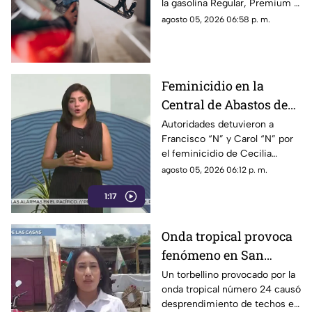
la gasolina Regular, Premium y
jueves 6 de agosto
Diésel en las estaciones de
agosto 05, 2026 06:58 p. m.
servicio de Chiapas para este
jueves.
Feminicidio en la
Central de Abastos de
Comitán: capturan a
Autoridades detuvieron a
Francisco “N” y Carol “N” por
dos implicados, una
el feminicidio de Cecilia
detención ocurrió en
Viviana en Comitán. La Fiscalía
agosto 05, 2026 06:12 p. m.
Jalisco
investiga el ataque como
1:17
disputas entre locatarios.
Onda tropical provoca
fenómeno en San
Cristóbal: torbellino
Un torbellino provocado por la
onda tropical número 24 causó
desprende techos de
desprendimiento de techos en
locales y derriba