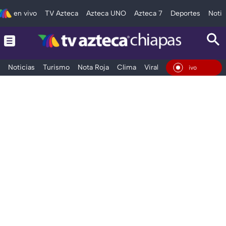
en vivo
TV Azteca
Azteca UNO
Azteca 7
Deportes
Notic
Noticias
Turismo
Nota Roja
Clima
Viral y Tendencia
Taba
En Vivo