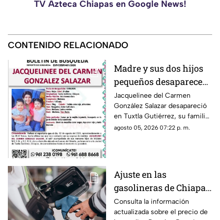
TV Azteca Chiapas en Google News!
CONTENIDO RELACIONADO
Madre y sus dos hijos
pequeños desaparecen
en Tuxtla Gutiérrez ¡Su
Jacquelinee del Carmen
González Salazar desapareció
esposo levantó una
en Tuxtla Gutiérrez, su familia
ficha de busqueda!
lo busca, por lo que han
agosto 05, 2026 07:22 p. m.
activado un ficha para dar con
su paradero.
Ajuste en las
gasolineras de Chiapas:
Precio de la Magna,
Consulta la información
actualizada sobre el precio de
Premium y Diésel este