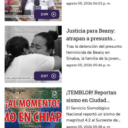
un mercado y la caída de
agosto 05, 2026 06:02 p. m.
árboles
árboles sobre vehículos en San
2:49
Cristóbal de Las Casas.
Justicia para Beany:
atrapan a presunto
f3minic1da en Sinaloa
Tras la detención del presunto
feminicida de Beany en
y exigen investigar red
Sinaloa, la familia de la joven
de complicidad
exige la pena máxima y
agosto 05, 2026 05:46 p. m.
denuncia que los cómplices
2:07
del crimen siguen prófugos.
¡TEMBLOR! Reportan
sismo en Ciudad
Hidalgo, Chiapas, hoy 5
El Servicio Sismológico
Nacional reportó un sismo de
de agosto del 2026
magnitud 4.2 al Suroeste de
Ciudad Hidalgo, Chiapas. Aquí
agosto 05, 2026 05:38 p. m.