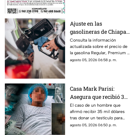
activado un ficha para dar con
su paradero.
Ajuste en las
gasolineras de Chiapas:
Precio de la Magna,
Consulta la información
actualizada sobre el precio de
Premium y Diésel este
la gasolina Regular, Premium y
jueves 6 de agosto
Diésel en las estaciones de
agosto 05, 2026 06:58 p. m.
servicio de Chiapas para este
jueves.
Casa Mark Parisi:
Asegura que recibió 35
mil dólares por donar
El caso de un hombre que
afirmó recibir 35 mil dólares
un t3stícul0
tras donar un testículo para
investigación científica volvió
agosto 05, 2026 06:50 p. m.
a viralizarse en redes.