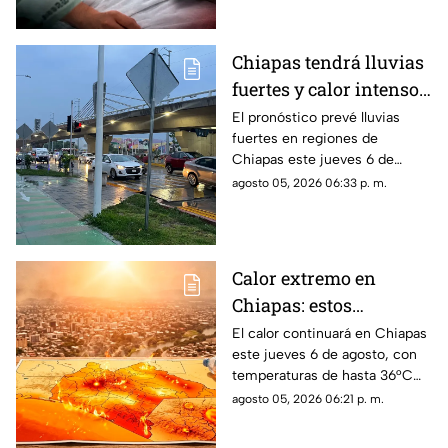
Chiapas tendrá lluvias
fuertes y calor intenso
este jueves 6 de agosto
El pronóstico prevé lluvias
fuertes en regiones de
Chiapas este jueves 6 de
agosto, mientras el ambiente
agosto 05, 2026 06:33 p. m.
continuará caluroso en gran
parte del estado.
Calor extremo en
Chiapas: estos
municipios alcanzarán
El calor continuará en Chiapas
este jueves 6 de agosto, con
hasta 36°C este jueves
temperaturas de hasta 36°C
en algunos municipios y
agosto 05, 2026 06:21 p. m.
ambiente muy caluroso.