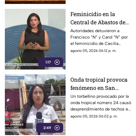
Feminicidio en la
Central de Abastos de
Comitán: capturan a
Autoridades detuvieron a
Francisco “N” y Carol “N” por
dos implicados, una
el feminicidio de Cecilia
detención ocurrió en
Viviana en Comitán. La Fiscalía
agosto 05, 2026 06:12 p. m.
Jalisco
investiga el ataque como
1:17
disputas entre locatarios.
Onda tropical provoca
fenómeno en San
Cristóbal: torbellino
Un torbellino provocado por la
onda tropical número 24 causó
desprende techos de
desprendimiento de techos en
locales y derriba
un mercado y la caída de
agosto 05, 2026 06:02 p. m.
árboles
árboles sobre vehículos en San
2:49
Cristóbal de Las Casas.