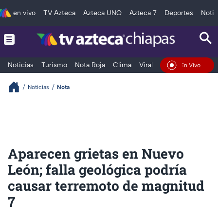
en vivo
TV Azteca
Azteca UNO
Azteca 7
Deportes
Notic
Noticias
Turismo
Nota Roja
Clima
Viral y Tendencia
Taba
En Vivo
Noticias
Nota
Aparecen grietas en Nuevo
León; falla geológica podría
causar terremoto de magnitud
7