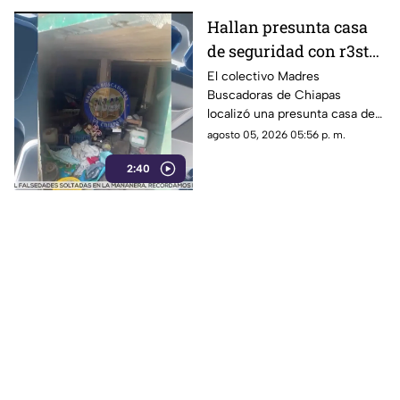
Hallan presunta casa
de seguridad con r3st0s
humanos en Chiapa de
El colectivo Madres
Buscadoras de Chiapas
Corzo
localizó una presunta casa de
seguridad en Nicolás Bravo,
agosto 05, 2026 05:56 p. m.
Chiapa de Corzo, donde
2:40
hallaron ropa, casquillos y
restos humanos.