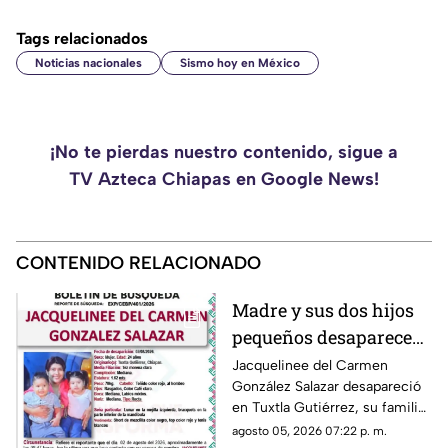
Tags relacionados
Noticias nacionales
Sismo hoy en México
¡No te pierdas nuestro contenido, sigue a
TV Azteca Chiapas en Google News!
CONTENIDO RELACIONADO
Madre y sus dos hijos
pequeños desaparecen
en Tuxtla Gutiérrez ¡Su
Jacquelinee del Carmen
González Salazar desapareció
esposo levantó una
en Tuxtla Gutiérrez, su familia
ficha de busqueda!
lo busca, por lo que han
agosto 05, 2026 07:22 p. m.